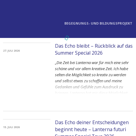
BEGEGNUNGS- UND BILDUNGSPROJEKT
Das Echo bleibt – Rückblick auf das
27. JULI 2026
Summer Special 2026
„Die Zeit bei Lanterna war für mich eine sehr
schöne und vor allem kreative Zeit. Ich habe
selten die Möglichkeit so kreativ zu werden
und selbst etwas zu schaffen und meine
Gedanken und Gefühle zum Ausdruck zu
bringen. Lanterna hat mir diese Möglichkeit
gegeben und dafür bin ich sehr dankbar.“
„Die Summer Special Zeit war total toll, ich
habe ganz viele nette Menschen kennen
Das Echo deiner Entscheidungen
gelernt und hatte sehr viel Spaß innerhalb und
15. JULI 2026
beginnt heute – Lanterna futuri
außerhalb der Workshops.“