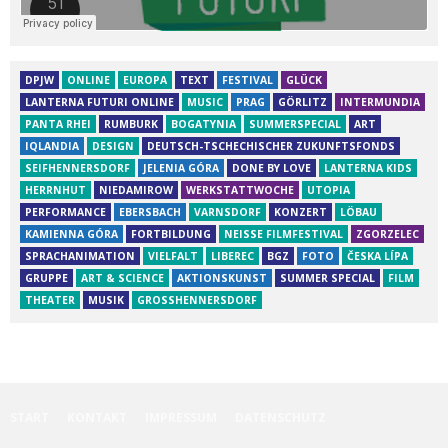
DPJW
ONLINE
EUROPA
TEXT
FESTIVAL
GLÜCK
LANTERNA FUTURI ONLINE
MUSIC
PRAG
GÖRLITZ
INTERMUNDIA
PANTA RHEI
RUMBURK
BOGATYNIA
SUMMERSPECIAL
ART
IQLANDIA
DESIGN
DEUTSCH-TSCHECHISCHER ZUKUNFTSFONDS
SEIFHENNERSDORF
JELENIA GÓRA
DONE BY LOVE
LANTERNA KIDS
HERRNHUT
NIEDAMIROW
WERKSTATTWOCHE
UTOPIA
PERFORMANCE
EBERSBACH
VARNSDORF
KONZERT
LÖBAU
KAMIENNA GÓRA
FORTBILDUNG
NEISSE FILMFESTIVAL
ZGORZELEC
SPRACHANIMATION
VIELFALT
LIBEREC
BGZ
FOTO
ČESKA LÍPA
GRUPPE
ART & SCIENCE
AKTIONSKUNST
SUMMER SPECIAL
FILM
THEATER
MUSIK
GROSSHENNERSDORF
START
KONTAKT
IMPRESSUM
DATENSCHUTZ