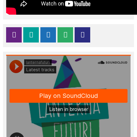
Moderatoren, Unterstützenden und
Partnerinnen und Partner, die diesen Tag
mit Leben gefüllt haben. Gemeinsam
haben wir gezeigt:
Zukunft entsteht
dort, wo Ideen zu Handlungen
werden.
💫