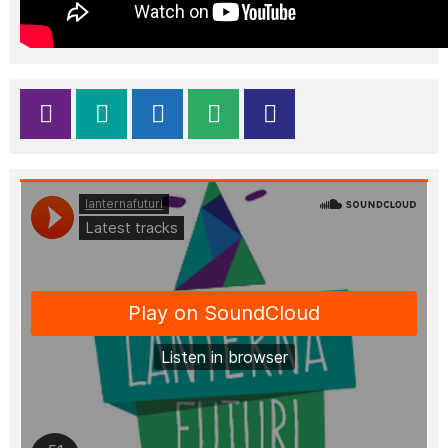
Moderatoren, Unterstützenden und
Partnerinnen und Partner, die diesen Tag
mit Leben gefüllt haben. Gemeinsam
haben wir gezeigt:
Zukunft entsteht
dort, wo Ideen zu Handlungen
werden.
💫