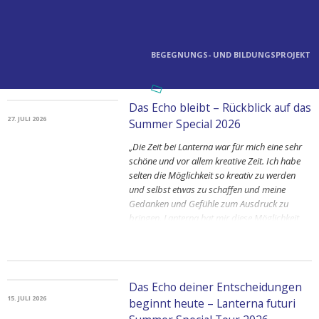
BEGEGNUNGS- UND BILDUNGSPROJEKT
Das Echo bleibt – Rückblick auf das
27. JULI 2026
Summer Special 2026
„Die Zeit bei Lanterna war für mich eine sehr
schöne und vor allem kreative Zeit. Ich habe
selten die Möglichkeit so kreativ zu werden
und selbst etwas zu schaffen und meine
Gedanken und Gefühle zum Ausdruck zu
bringen. Lanterna hat mir diese Möglichkeit
gegeben und dafür bin ich sehr dankbar.“
„Die Summer Special Zeit war total toll, ich
habe ganz viele nette Menschen kennen
Das Echo deiner Entscheidungen
gelernt und hatte sehr viel Spaß innerhalb und
15. JULI 2026
beginnt heute – Lanterna futuri
außerhalb der Workshops.“