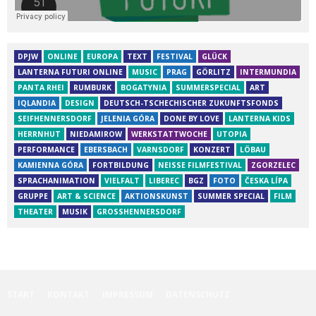
DPJW
ONLINE
EUROPA
TEXT
FESTIVAL
GLÜCK
LANTERNA FUTURI ONLINE
MUSIC
PRAG
GÖRLITZ
INTERMUNDIA
PANTA RHEI
RUMBURK
BOGATYNIA
SUMMERSPECIAL
ART
IQLANDIA
DESIGN
DEUTSCH-TSCHECHISCHER ZUKUNFTSFONDS
SEIFHENNERSDORF
JELENIA GÓRA
DONE BY LOVE
LANTERNA KIDS
HERRNHUT
NIEDAMIROW
WERKSTATTWOCHE
UTOPIA
PERFORMANCE
EBERSBACH
VARNSDORF
KONZERT
LÖBAU
KAMIENNA GÓRA
FORTBILDUNG
NEISSE FILMFESTIVAL
ZGORZELEC
SPRACHANIMATION
VIELFALT
LIBEREC
BGZ
FOTO
ČESKA LÍPA
GRUPPE
ART & SCIENCE
AKTIONSKUNST
SUMMER SPECIAL
FILM
THEATER
MUSIK
GROSSHENNERSDORF
START
KONTAKT
IMPRESSUM
DATENSCHUTZ