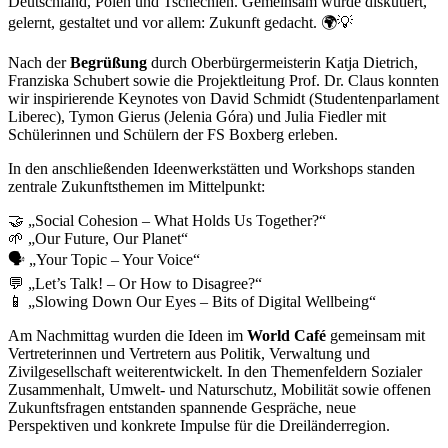
Deutschland, Polen und Tschechien. Gemeinsam wurde diskutiert,
gelernt, gestaltet und vor allem: Zukunft gedacht. 🌍💡
Nach der
Begrüßung
durch Oberbürgermeisterin Katja Dietrich,
Franziska Schubert sowie die Projektleitung Prof. Dr. Claus konnten
wir inspirierende Keynotes von David Schmidt (Studentenparlament
Liberec), Tymon Gierus (Jelenia Góra) und Julia Fiedler mit
Schülerinnen und Schülern der FS Boxberg erleben.
In den anschließenden Ideenwerkstätten und Workshops standen
zentrale Zukunftsthemen im Mittelpunkt:
🤝 „Social Cohesion – What Holds Us Together?“
🌱 „Our Future, Our Planet“
🗣️ „Your Topic – Your Voice“
💬 „Let’s Talk! – Or How to Disagree?“
📱 „Slowing Down Our Eyes – Bits of Digital Wellbeing“
Am Nachmittag wurden die Ideen im
World Café
gemeinsam mit
Vertreterinnen und Vertretern aus Politik, Verwaltung und
Zivilgesellschaft weiterentwickelt. In den Themenfeldern Sozialer
Zusammenhalt, Umwelt- und Naturschutz, Mobilität sowie offenen
Zukunftsfragen entstanden spannende Gespräche, neue
Perspektiven und konkrete Impulse für die Dreiländerregion.