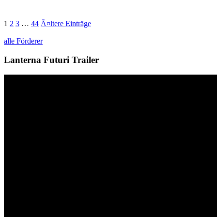
1
2
3
…
44
Ã¤ltere Einträge
alle Förderer
Lanterna Futuri Trailer