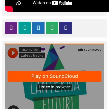
Moderatoren, Unterstützenden und
Partnerinnen und Partner, die diesen Tag
mit Leben gefüllt haben. Gemeinsam
haben wir gezeigt:
Zukunft entsteht
dort, wo Ideen zu Handlungen
werden.
💫