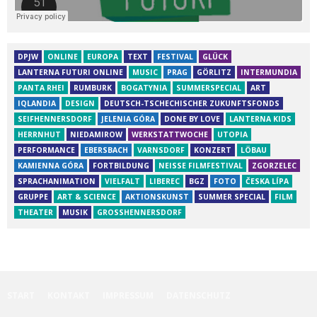
DPJW
ONLINE
EUROPA
TEXT
FESTIVAL
GLÜCK
LANTERNA FUTURI ONLINE
MUSIC
PRAG
GÖRLITZ
INTERMUNDIA
PANTA RHEI
RUMBURK
BOGATYNIA
SUMMERSPECIAL
ART
IQLANDIA
DESIGN
DEUTSCH-TSCHECHISCHER ZUKUNFTSFONDS
SEIFHENNERSDORF
JELENIA GÓRA
DONE BY LOVE
LANTERNA KIDS
HERRNHUT
NIEDAMIROW
WERKSTATTWOCHE
UTOPIA
PERFORMANCE
EBERSBACH
VARNSDORF
KONZERT
LÖBAU
KAMIENNA GÓRA
FORTBILDUNG
NEISSE FILMFESTIVAL
ZGORZELEC
SPRACHANIMATION
VIELFALT
LIBEREC
BGZ
FOTO
ČESKA LÍPA
GRUPPE
ART & SCIENCE
AKTIONSKUNST
SUMMER SPECIAL
FILM
THEATER
MUSIK
GROSSHENNERSDORF
START
KONTAKT
IMPRESSUM
DATENSCHUTZ