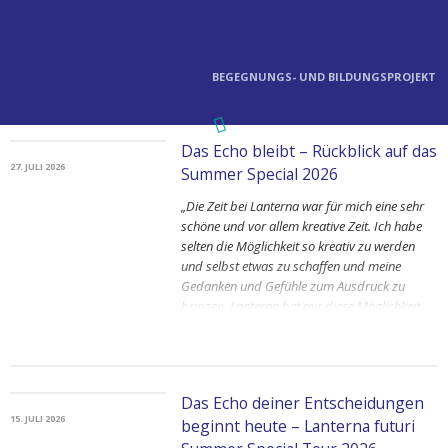
BEGEGNUNGS- UND BILDUNGSPROJEKT
Das Echo bleibt – Rückblick auf das
27. JULI 2026
Summer Special 2026
„Die Zeit bei Lanterna war für mich eine sehr
schöne und vor allem kreative Zeit. Ich habe
selten die Möglichkeit so kreativ zu werden
und selbst etwas zu schaffen und meine
Gedanken und Gefühle zum Ausdruck zu
bringen. Lanterna hat mir diese Möglichkeit
gegeben und dafür bin ich sehr dankbar.“
„Die Summer Special Zeit war total toll, ich
habe ganz viele nette Menschen kennen
Das Echo deiner Entscheidungen
gelernt und hatte sehr viel Spaß innerhalb und
15. JULI 2026
beginnt heute – Lanterna futuri
außerhalb der Workshops.“