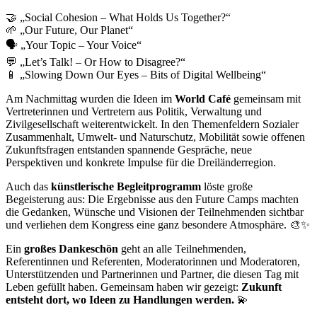
🤝 „Social Cohesion – What Holds Us Together?“
🌱 „Our Future, Our Planet“
🗣️ „Your Topic – Your Voice“
💬 „Let’s Talk! – Or How to Disagree?“
📱 „Slowing Down Our Eyes – Bits of Digital Wellbeing“
Am Nachmittag wurden die Ideen im
World Café
gemeinsam mit
Vertreterinnen und Vertretern aus Politik, Verwaltung und
Zivilgesellschaft weiterentwickelt. In den Themenfeldern Sozialer
Zusammenhalt, Umwelt- und Naturschutz, Mobilität sowie offenen
Zukunftsfragen entstanden spannende Gespräche, neue
Perspektiven und konkrete Impulse für die Dreiländerregion.
Auch das
künstlerische Begleitprogramm
löste große
Begeisterung aus: Die Ergebnisse aus den Future Camps machten
die Gedanken, Wünsche und Visionen der Teilnehmenden sichtbar
und verliehen dem Kongress eine ganz besondere Atmosphäre. 🎨✨
Ein
großes Dankeschön
geht an alle Teilnehmenden,
Referentinnen und Referenten, Moderatorinnen und Moderatoren,
Unterstützenden und Partnerinnen und Partner, die diesen Tag mit
Leben gefüllt haben. Gemeinsam haben wir gezeigt:
Zukunft
entsteht dort, wo Ideen zu Handlungen werden.
💫