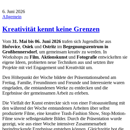
6. Juni 2026
Allgemein
Kreativität kennt keine Grenzen
Vom
31. Mai bis 06. Juni 2026
trafen sich Jugendliche aus
Hořovice
,
Osiek
und
Ostritz
im
Begegnungszentrum in
Großhennersdorf
, um gemeinsam kreativ zu werden. In
Workshops zu
Film
,
Aktionskunst
und
Fotografie
entwickelten sie
eigene Ideen, probierten neue Techniken aus und setzten ihre
Projekte mit viel Engagement und Kreativität um.
Den Höhepunkt der Woche bildete der Präsentationsabend am
Freitag. Familie, Freundinnen und Freunde und Interessierte waren
eingeladen, die entstandenen Werke zu entdecken und die
Ergebnisse der gemeinsamen Arbeit zu erleben.
Die Vielfalt der Kunst erstreckte sich von einer Fotoausstellung mit
den während der Woche entstandenen Arbeiten über selbst
produzierte Filme, eine kreative Trash-Fashion Show, Stop-Motion-
Filme sowie selbstgestaltete Bilder. Durch die Präsentation wurde
gezeigt, wie aus einer Woche intensiver Zusammenarbeit
beeindruckende Ergebnisse entstehen können. Gleichzeitig bot die