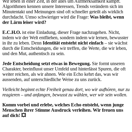
Wir leben in einer Zeit, in der alles um Aufmerksamkeit kämpft.
Algorithmen kennen unsere Interessen, Trends verändern sich im
Minutentakt und Meinungen sind oft schneller geteilt als wirklich
durchdacht. Umso schwieriger wird die Frage:
Was bleibt, wenn
der Lärm leiser wird?
E.C.H.O.
ist eine Einladung, dieser Frage nachzugehen. Nicht,
indem wir der Welt entfliehen, sondern indem wir lernen, bewusster
in ihr zu leben. Denn
Identität entsteht nicht einfach
– sie wächst
durch die Entscheidungen, die wir treffen, die Werte, die wir leben,
und den Mut, authentisch zu sein.
Jede Entscheidung setzt etwas in Bewegung.
Sie formt unseren
Charakter, beeinflusst unser Umfeld und hinterlässt Spuren, die oft
weiter reichen, als wir ahnen. Wie ein Echo kehrt das, was wir
aussenden, auf unterschiedliche Weise zu uns zurück.
Vielleicht beginnt echte Freiheit genau dort, wo wir aufhören, nur zu
reagieren – und anfangen, bewusst zu wählen, wer wir sein wollen.
Komm vorbei und erlebe, welches Echo entsteht, wenn junge
Menschen ihrer Stimme Ausdruck verleihen. Wir freuen uns
auf dich! 💥