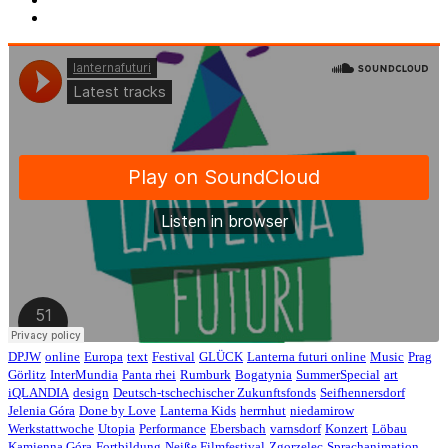
DPJW
online
Europa
text
Festival
GLÜCK
Lanterna futuri online
Music
Prag
Görlitz
InterMundia
Panta rhei
Rumburk
Bogatynia
SummerSpecial
art
iQLANDIA
design
Deutsch-tschechischer Zukunftsfonds
Seifhennersdorf
Jelenia Góra
Done by Love
Lanterna Kids
herrnhut
niedamirow
Werkstattwoche
Utopia
Performance
Ebersbach
varnsdorf
Konzert
Löbau
Kamienna Góra
Fortbildung
Neiße Filmfestival
Zgorzelec
Sprachanimation