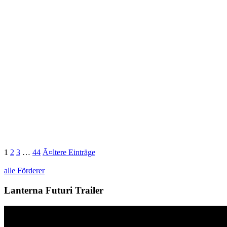
1
2
3
…
44
Ã¤ltere Einträge
alle Förderer
Lanterna Futuri Trailer