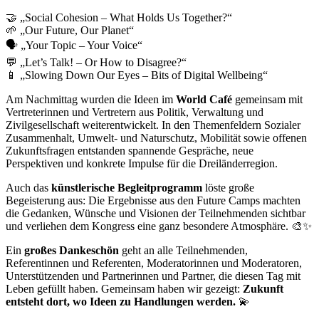
🤝 „Social Cohesion – What Holds Us Together?“
🌱 „Our Future, Our Planet“
🗣️ „Your Topic – Your Voice“
💬 „Let’s Talk! – Or How to Disagree?“
📱 „Slowing Down Our Eyes – Bits of Digital Wellbeing“
Am Nachmittag wurden die Ideen im
World Café
gemeinsam mit
Vertreterinnen und Vertretern aus Politik, Verwaltung und
Zivilgesellschaft weiterentwickelt. In den Themenfeldern Sozialer
Zusammenhalt, Umwelt- und Naturschutz, Mobilität sowie offenen
Zukunftsfragen entstanden spannende Gespräche, neue
Perspektiven und konkrete Impulse für die Dreiländerregion.
Auch das
künstlerische Begleitprogramm
löste große
Begeisterung aus: Die Ergebnisse aus den Future Camps machten
die Gedanken, Wünsche und Visionen der Teilnehmenden sichtbar
und verliehen dem Kongress eine ganz besondere Atmosphäre. 🎨✨
Ein
großes Dankeschön
geht an alle Teilnehmenden,
Referentinnen und Referenten, Moderatorinnen und Moderatoren,
Unterstützenden und Partnerinnen und Partner, die diesen Tag mit
Leben gefüllt haben. Gemeinsam haben wir gezeigt:
Zukunft
entsteht dort, wo Ideen zu Handlungen werden.
💫