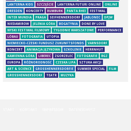
LANTERNA KIDS
SZCZĘŚCIE
LANTERNA FUTURI ONLINE
ONLINE
DRESDEN
KONCERTY
RUMBURK
PANTA RHEI
FESTIWAL
INTER MUNDIA
PRAGA
SEIFHENNERSDORF
JABLONEC
DPJW
NIEDAMIROW
JELENIA GÓRA
BOGATYNIA
DONE BY LOVE
NYSKI FESTIWAL FILMOWY
TYGODNIE WARSZATOWE
PERFORMANCE
LÖBAU
FOTOGRAFIA
UTOPIA
NIEMIECKO-CZESKI FUNDUSZ ZUKUNFTSFONDS
VARNSDORF
KONCERT
ANIMACJA JĘZYKOWA
SZKOLENIE
HERRNHUT
KAMIENNA GÓRA
LIBEREC
ZGORZELEC
FOTOGRAFIE
BGZ
EUROPA
RÓŻNORODNOŚĆ
CZESKA LIPA
SZTUKA AKCJI
ART & SCIENCE
GROSSHENNERSDORFIE
SUMMER SPECIAL
FILM
GROSSHENNERSDORF
TEATR
MUZYKA
START
KONTAKT
IMPRESSUM
DATENSCHUTZ