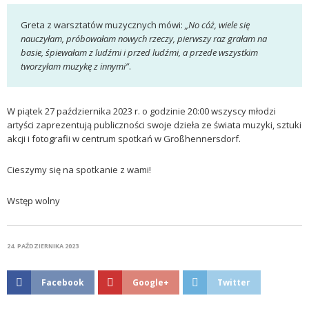
Greta z warsztatów muzycznych mówi:
„No cóż, wiele się
nauczyłam, próbowałam nowych rzeczy, pierwszy raz grałam na
basie, śpiewałam z ludźmi i przed ludźmi, a przede wszystkim
tworzyłam muzykę z innymi”
.
W piątek 27 października 2023 r. o godzinie 20:00 wszyscy młodzi
artyści zaprezentują publiczności swoje dzieła ze świata muzyki, sztuki
akcji i fotografii w centrum spotkań w Großhennersdorf.
Cieszymy się na spotkanie z wami!
Wstęp wolny
24. PAŹDZIERNIKA 2023
Facebook
Google+
Twitter