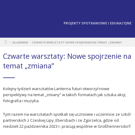
PROJEKTY SPOTKANIOWE I EDUKACYJNE
ALLGEMEIN
CZWARTE WARSZTATY: NOWE SPOJRZENIE NA TEMAT „ZMIANA”
/
/
Czwarte warsztaty: Nowe spojrzenie na
temat „zmiana”
Kolejny tydzień warsztatów Lanterna futuri otworzył nowe
perspektywy na temat „zmiany” w takich formatach jak sztuka akcji,
fotografia i muzyka.
Tym razem na warsztatach spotkali się uczniowie i uczennice ze szkół
partnerskich z Czeskiej Lipy, Ebersbach i ze Zgorzelca, gdzie od
niedzieli 22 października 2023 r. pracują wspólnie w Großhennersdorf.