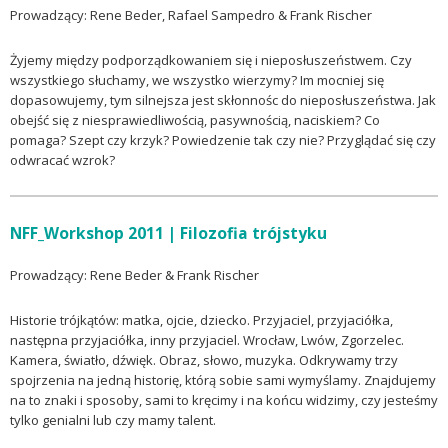
Prowadzący: Rene Beder, Rafael Sampedro & Frank Rischer
Żyjemy między podporządkowaniem się i nieposłuszeństwem. Czy
wszystkiego słuchamy, we wszystko wierzymy? Im mocniej się
dopasowujemy, tym silnejsza jest skłonnośc do nieposłuszeństwa. Jak
obejść się z niesprawiedliwością, pasywnością, naciskiem? Co
pomaga? Szept czy krzyk? Powiedzenie tak czy nie? Przyglądać się czy
odwracać wzrok?
NFF_Workshop
2011 | Filozofia trójstyku
Prowadzący: Rene Beder & Frank Rischer
Historie trójkątów: matka, ojcie, dziecko. Przyjaciel, przyjaciółka,
następna przyjaciółka, inny przyjaciel. Wrocław, Lwów, Zgorzelec.
Kamera, światło, dźwięk. Obraz, słowo, muzyka. Odkrywamy trzy
spojrzenia na jedną historię, którą sobie sami wymyślamy. Znajdujemy
na to znaki i sposoby, sami to kręcimy i na końcu widzimy, czy jesteśmy
tylko genialni lub czy mamy talent.