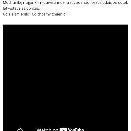
Mechanikę nagonki i nieawiści można rozpoznać i prześledzić od setek
lat wstecz aż do dziś.
Co się zmieniło? Co chcemy zmienić?