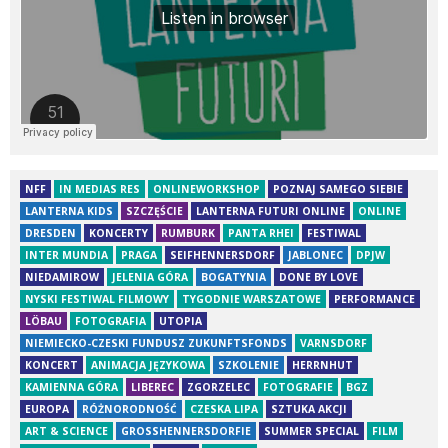
NFF
IN MEDIAS RES
ONLINEWORKSHOP
POZNAJ SAMEGO SIEBIE
LANTERNA KIDS
SZCZĘŚCIE
LANTERNA FUTURI ONLINE
ONLINE
DRESDEN
KONCERTY
RUMBURK
PANTA RHEI
FESTIWAL
INTER MUNDIA
PRAGA
SEIFHENNERSDORF
JABLONEC
DPJW
NIEDAMIROW
JELENIA GÓRA
BOGATYNIA
DONE BY LOVE
NYSKI FESTIWAL FILMOWY
TYGODNIE WARSZATOWE
PERFORMANCE
LÖBAU
FOTOGRAFIA
UTOPIA
NIEMIECKO-CZESKI FUNDUSZ ZUKUNFTSFONDS
VARNSDORF
KONCERT
ANIMACJA JĘZYKOWA
SZKOLENIE
HERRNHUT
KAMIENNA GÓRA
LIBEREC
ZGORZELEC
FOTOGRAFIE
BGZ
EUROPA
RÓŻNORODNOŚĆ
CZESKA LIPA
SZTUKA AKCJI
ART & SCIENCE
GROSSHENNERSDORFIE
SUMMER SPECIAL
FILM