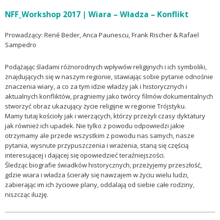
NFF_Workshop 2017 | Wiara – Władza – Konflikt
Prowadzący: René Beder, Anca Paunescu, Frank Rischer & Rafael
Sampedro
Podążając śladami różnorodnych wpływów religijnych i ich symboliki,
znajdujących się w naszym regionie, stawiając sobie pytanie odnośnie
znaczenia wiary, a co za tym idzie władzy jak i historycznych i
aktualnych konfliktów, pragniemy jako twórcy filmów dokumentalnych
stworzyć obraz ukazujący życie religijne w regionie Trójstyku.
Mamy tutaj kościoły jak i wierzących, którzy przeżyli czasy dyktatury
jak również ich upadek. Nie tylko z powodu odpowiedzi jakie
otrzymamy ale przede wszystkim z powodu nas samych, nasze
pytania, wysnute przypuszczenia i wrażenia, staną się częścią
interesującej i dającej się opowiedzieć teraźniejszości.
Śledząc biografie świadków historycznych, przeżyjemy przeszłość,
gdzie wiara i władza ścierały się nawzajem w życiu wielu ludzi,
zabierając im ich życiowe plany, oddalają od siebie całe rodziny,
niszcząc iluzję.