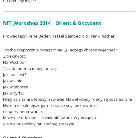
Co czynimy my???
NFF_Workshop 2014 | Orient & Okcydent
Prowadzący: Rene Beder, Rafael Sampedro & Frank Rischer
Trochę sceptycznie pytasz mnie: „Dlaczego chcesz wyjechać?”
Z ciekawości.
Na Wschód?
Tak, do orientu mojej fantazji.
Jak tam jest?
Jak w kinie.
Jak w taborze.
Jak w cyrku.
Filmy są snami o lepszym świecie. Nawet wtedy, kiedy są koszmarami.
Nie ma nic silniejszego, niż nasze sny, odkrywanie,
eksperymentowanie.
Może nie uda nam się zmienić świata. W porządku.
Ale nie pozwólmy mu stać się gorszym.
Orient & Okcydent