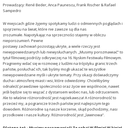
Prowadzący: René Beder, Anca Paunescu, Frank Rischer & Rafael
Sampedro
W miejscach gdzie żyjemy spotykamy ludzi o odmiennych poglądach i
spojrzeniu na świat, które nie zawsze są dla nas
zrozumiałe. Napotykając na sprzeczności stajemy w obliczu
nieporozumień. Pewne
postawy zachowań pozostają ukryte, a wiele rzeczy jest
niewypowiedzianych lub niewysłuchanych. „Musimy porozmawiać“ to
tytuł filmowej podróży odkrywczej na 16. Nyskim Festiwalu Filmowym.
Pragniemy wdać się w rozmowę z ludźmi na trójstyku granic trzech
państw, posłuchać ich, tak byśmy mogli ukazać te wszystkie
niewypowiedziane myśli i ukryte tematy. Przy okazji doświadczymy
ducha i atmosferę miast i wsi, które odwiedzimy. Chcielibyśmy
odnaleźć prawdziwe społeczności oraz życie we wspólnocie, nawet
jeśli będzie się to wiązać z dystansem wobec nas, lub odrzuceniem.
Ale to właśnie różnorodność jest najciekawsza! A różnorodność to
przecież my, a pogranicze trzech państw jest najlepszym tego
dowodem. Różnorodne są nasze korzenie, skąd pochodzimy, nasi
przodkowie i nasze kultury. Różnorodność jest „lawinowa“.
Dlatego też – Musimy porozmawiać! Ze sobą! W filmie! W kinie!