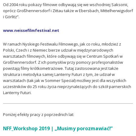
Od 2004 roku pokazy filmowe odbywają się we wschodniej Saksonii,
oprócz Großhennersdorf i Zittau także w Ebersbach, Mittelherwigsdorf
i Görlitz”.
www.neissefilmfestival.net
W ramach Nyskiego Festiwalu Filmowego, jak co roku, młodzież z
Polski, Czech i z Niemiec bierze udział w międzynarodowych
warsztatach filmowych, które odbywają się w Centrum Spotkań w
Großhennersdorf. Z ich pomysłów przy pomocy profesjonalistów
powstają filmy krótkometrażowe. Tutaj zastosowana jest także
struktura i metodyka samej Lanterny Futuri z tym, że udział w
warsztatach (tak jak w Sommer Special) możliwy jest dla wszystkich
uczestników do 25 roku życia nieprzynależących do szkół parnerskich
Lanterny Futuri.
Poniżej efekty pracy z poprzednich lat:
NFF_Workshop 2019 |
„Musimy porozmawiać!”