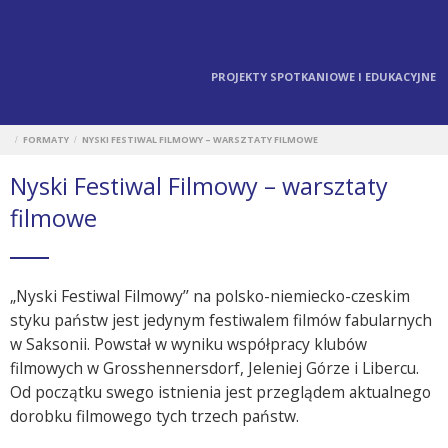
PROJEKTY SPOTKANIOWE I EDUKACYJNE
FORMATY
NYSKI FESTIWAL FILMOWY – WARSZTATY FILMOWE
/
/
Nyski Festiwal Filmowy – warsztaty
filmowe
„Nyski Festiwal Filmowy’’ na polsko-niemiecko-czeskim
styku państw jest jedynym festiwalem filmów fabularnych
w Saksonii. Powstał w wyniku współpracy klubów
filmowych w Grosshennersdorf, Jeleniej Górze i Libercu.
Od początku swego istnienia jest przeglądem aktualnego
dorobku filmowego tych trzech państw.