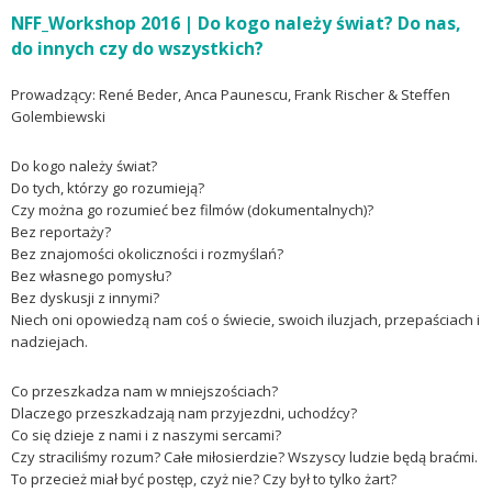
NFF_Workshop 2016 | Do kogo należy świat? Do nas,
do innych czy do wszystkich?
Prowadzący: René Beder, Anca Paunescu, Frank Rischer & Steffen
Golembiewski
Do kogo należy świat?
Do tych, którzy go rozumieją?
Czy można go rozumieć bez filmów (dokumentalnych)?
Bez reportaży?
Bez znajomości okoliczności i rozmyślań?
Bez własnego pomysłu?
Bez dyskusji z innymi?
Niech oni opowiedzą nam coś o świecie, swoich iluzjach, przepaściach i
nadziejach.
Co przeszkadza nam w mniejszościach?
Dlaczego przeszkadzają nam przyjezdni, uchodźcy?
Co się dzieje z nami i z naszymi sercami?
Czy straciliśmy rozum? Całe miłosierdzie? Wszyscy ludzie będą braćmi.
To przecież miał być postęp, czyż nie? Czy był to tylko żart?