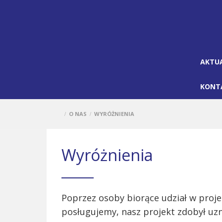
AKTU
KONT
O NAS
WYRÓŻNIENIA
/
/
Wyróżnienia
Poprzez osoby biorące udział w projek
posługujemy, nasz projekt zdobył uzn