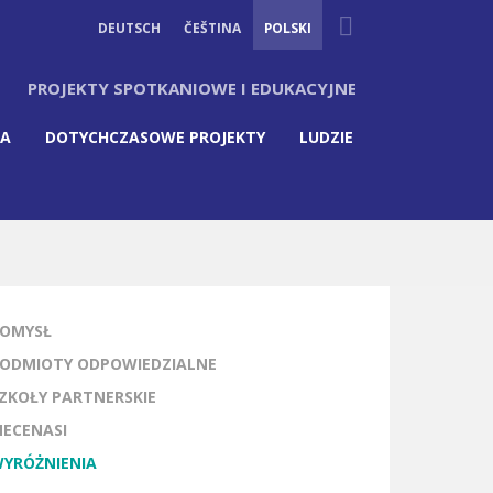
Suche
DEUTSCH
ČEŠTINA
POLSKI
PROJEKTY SPOTKANIOWE I EDUKACYJNE
IA
DOTYCHCZASOWE PROJEKTY
LUDZIE
OMYSŁ
ODMIOTY ODPOWIEDZIALNE
ZKOŁY PARTNERSKIE
ECENASI
YRÓŻNIENIA