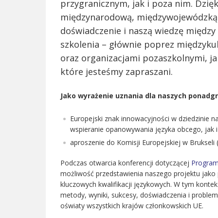
przygranicznym, jak i poza nim. Dzię
międzynarodową, międzywojewódzką o
doświadczenie i naszą wiedzę między
szkolenia – głównie poprez międzyku
oraz organizacjami pozaszkolnymi, jak
które jesteśmy zapraszani.
Jako wyrażenie uznania dla naszych ponadgr
Europejski znak innowacyjności w dziedzinie na
wspieranie opanowywania języka obcego, jak i 
aproszenie do Komisji Europejskiej w Brukseli 
Podczas otwarcia konferencji dotyczącej
Program
możliwość przedstawienia naszego projektu jako 
kluczowych kwalifikacji językowych. W tym konte
metody, wyniki, sukcesy, doświadczenia i problem
oświaty wszystkich krajów członkowskich UE.