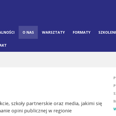
ALNOŚCI
O NAS
WARSZTATY
FORMATY
SZKOLEN
AKT
P
P
S
M
cie, szkoły partnerskie oraz media, jakimi się
W
anie opini publicznej w regionie