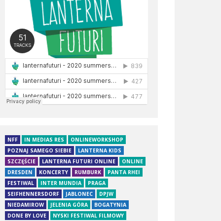
NFF
IN MEDIAS RES
ONLINEWORKSHOP
POZNAJ SAMEGO SIEBIE
LANTERNA KIDS
SZCZĘŚCIE
LANTERNA FUTURI ONLINE
ONLINE
DRESDEN
KONCERTY
RUMBURK
PANTA RHEI
FESTIWAL
INTER MUNDIA
PRAGA
SEIFHENNERSDORF
JABLONEC
DPJW
NIEDAMIROW
JELENIA GÓRA
BOGATYNIA
DONE BY LOVE
NYSKI FESTIWAL FILMOWY