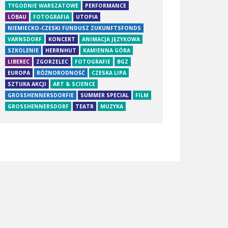
TYGODNIE WARSZATOWE
PERFORMANCE
LÖBAU
FOTOGRAFIA
UTOPIA
NIEMIECKO-CZESKI FUNDUSZ ZUKUNFTSFONDS
VARNSDORF
KONCERT
ANIMACJA JĘZYKOWA
SZKOLENIE
HERRNHUT
KAMIENNA GÓRA
LIBEREC
ZGORZELEC
FOTOGRAFIE
BGZ
EUROPA
RÓŻNORODNOŚĆ
CZESKA LIPA
SZTUKA AKCJI
ART & SCIENCE
GROSSHENNERSDORFIE
SUMMER SPECIAL
FILM
GROSSHENNERSDORF
TEATR
MUZYKA