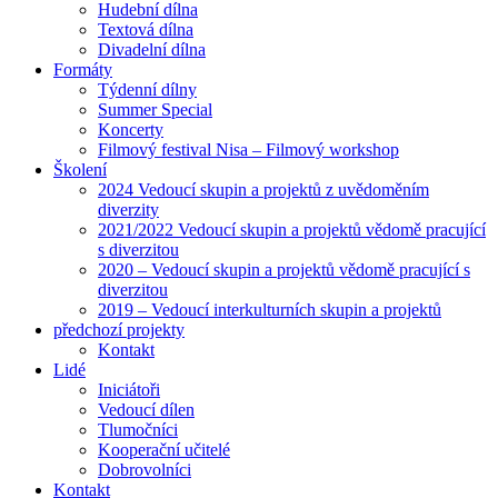
Hudební dílna
Textová dílna
Divadelní dílna
Formáty
Týdenní dílny
Summer Special
Koncerty
Filmový festival Nisa – Filmový workshop
Školení
2024 Vedoucí skupin a projektů z uvědoměním
diverzity
2021/2022 Vedoucí skupin a projektů vědomě pracující
s diverzitou
2020 – Vedoucí skupin a projektů vědomě pracující s
diverzitou
2019 – Vedoucí interkulturních skupin a projektů
předchozí projekty
Kontakt
Lidé
Iniciátoři
Vedoucí dílen
Tlumočníci
Kooperační učitelé
Dobrovolníci
Kontakt