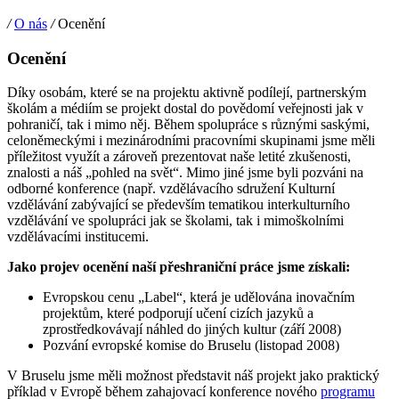
/
O nás
/
Ocenění
Ocenění
Díky osobám, které se na projektu aktivně podílejí, partnerským
školám a médiím se projekt dostal do povědomí veřejnosti jak v
pohraničí, tak i mimo něj. Během spolupráce s různými saskými,
celoněmeckými i mezinárodními pracovními skupinami jsme měli
příležitost využít a zároveň prezentovat naše letité zkušenosti,
znalosti a náš „pohled na svět“. Mimo jiné jsme byli pozváni na
odborné konference (např. vzdělávacího sdružení Kulturní
vzdělávání zabývající se především tematikou interkulturního
vzdělávání ve spolupráci jak se školami, tak i mimoškolními
vzdělávacími institucemi.
Jako projev ocenění naší přeshraniční práce jsme získali:
Evropskou cenu „Label“, která je udělována inovačním
projektům, které podporují učení cizích jazyků a
zprostředkovávají náhled do jiných kultur (září 2008)
Pozvání evropské komise do Bruselu (listopad 2008)
V Bruselu jsme měli možnost představit náš projekt jako praktický
příklad v Evropě během zahajovací konference nového
programu