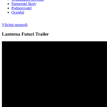
Partnerské školy
Podporovatel
Ocenění
Všichni sponzoři
Lanterna Futuri Trailer