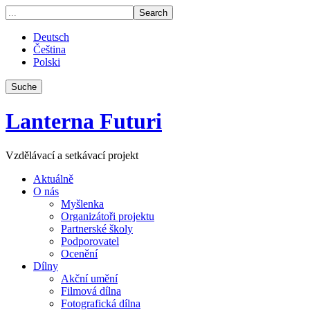
Deutsch
Čeština
Polski
Suche
Lanterna Futuri
Vzdělávací a setkávací projekt
Aktuálně
O nás
Myšlenka
Organizátoři projektu
Partnerské školy
Podporovatel
Ocenění
Dílny
Akční umění
Filmová dílna
Fotografická dílna