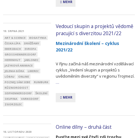
MEHR
Vedoucí skupin a projektů vědomě
19. SRPNA 2021
pracující s diverzitou 2021/22
ART & SCIENCE
BOGATYNIA
Mezinárodní školení – cyklus
ČESKA LÍPA
DRÁŽĎANY
EBERSBACH
EVROPA
2021/22
GROSSHENNERSDORF
HERRNHUT
JABLONEC
V říjnu začíná náš mezinárodní vzdělávací
JAZYKOVÁ ANIMACE
cyklus „Vedení skupin a projektů s
JELENIA GÓRA
LIBEREC
uvědoměním diverzity“ v regionu Trojmezí.
LÖBAU
ONLINE
…
POZNEJ SÁM SEBE
RUMBURK
RŮZNORODOST
SEIFHENNERSDORF
ŠKOLENÍ
MEHR
SKUPINA
VARNSDORF
ZGORZELEC
Online dílny – druhá část
16. LISTOPADU 2020
Pusťte mezi své čtyři zdi trochu