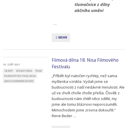
tlumočnice z dílny
akčního umění
…
MEHR
Filmová dílna 18. Nisa Filmového
18. ZÁŘÍ 2021
Festivalu
18.NFF
BOGATYNIA
FILM
„Příběh byl natočen rychleji, než sama
FILMOVÝ FESTIVAL NISA
myšlenka vznikla. Vydali jsme se
GROSSHENNERSDORF
budoucnosti z naší nedávné minulosti. Ale
už ve chvíli chvíle chvíle přešla. Člověk z
budoucnosti nám chtěl něco sdělit, my
jsme ale tomu bláznovi neporozuměli.
Mimochodem jsme zrovna dokouřili.“
Rene Beder
…