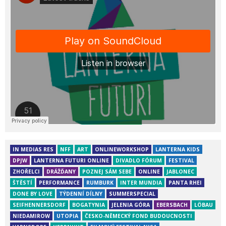
IN MEDIAS RES
NFF
ART
ONLINEWORKSHOP
LANTERNA KIDS
DPJW
LANTERNA FUTURI ONLINE
DIVADLO FÓRUM
FESTIVAL
ZHOŘELCI
DRÁŽĎANY
POZNEJ SÁM SEBE
ONLINE
JABLONEC
ŠTĚSTÍ
PERFORMANCE
RUMBURK
INTER MUNDIA
PANTA RHEI
DONE BY LOVE
TÝDENNÍ DÍLNY
SUMMERSPECIAL
SEIFHENNERSDORF
BOGATYNIA
JELENIA GÓRA
EBERSBACH
LÖBAU
NIEDAMIROW
UTOPIA
ČESKO-NĚMECKÝ FOND BUDOUCNOSTI