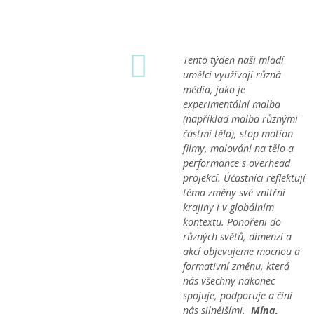
Tento týden naši mladí
umělci využívají různá
média, jako je
experimentální malba
(například malba různými
částmi těla), stop motion
filmy, malování na tělo a
performance s overhead
projekcí. Účastníci reflektují
téma změny své vnitřní
krajiny i v globálním
kontextu. Ponořeni do
různých světů, dimenzí a
akcí objevujeme mocnou a
formativní změnu, která
nás všechny nakonec
spojuje, podporuje a činí
nás silnějšími.
Mína,