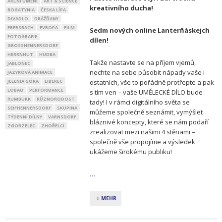
AKČNÍ UMĚNÍ
ART & SCIENCE
kreativního ducha!
BOGATYNIA
ČESKA LÍPA
DIVADLO
DRÁŽĎANY
EBERSBACH
EVROPA
FILM
Sedm nových online Lanterňáskejch
FOTOGRAFIE
dílen!
GROSSHENNERSDORF
HERRNHUT
HUDBA
Takže nastavte se na příjem vjemů,
JABLONEC
nechte na sebe působit nápady vaše i
JAZYKOVÁ ANIMACE
JELENIA GÓRA
LIBEREC
ostatních, vše to pořádně protřepte a pak
LÖBAU
PERFORMANCE
s tím ven – vaše UMĚLECKÉ DÍLO bude
RUMBURK
RŮZNORODOST
tady! I v rámci digitálního světa se
SEIFHENNERSDORF
SKUPINA
můžeme společně seznámit, vymýšlet
TÝDENNÍ DÍLNY
VARNSDORF
bláznivé koncepty, které se nám podaří
ZGORZELEC
ZHOŘELCI
zrealizovat mezi našimi 4 stěnami –
společně vše propojíme a výsledek
ukážeme širokému publiku!
…
MEHR