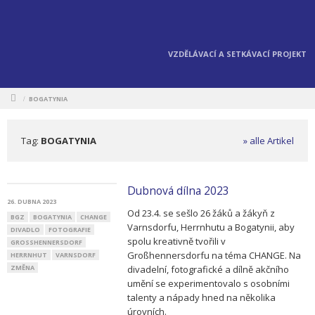
VZDĚLÁVACÍ A SETKÁVACÍ PROJEKT
BOGATYNIA
/
Tag:
BOGATYNIA
» alle Artikel
Dubnová dílna 2023
26. DUBNA 2023
Od 23.4. se sešlo 26 žáků a žákyň z
BGZ
BOGATYNIA
CHANGE
Varnsdorfu, Herrnhutu a Bogatynii, aby
DIVADLO
FOTOGRAFIE
spolu kreativně tvořili v
GROSSHENNERSDORF
Großhennersdorfu na téma CHANGE. Na
HERRNHUT
VARNSDORF
ZMĚNA
divadelní, fotografické a dílně akčního
umění se experimentovalo s osobními
talenty a nápady hned na několika
úrovních.