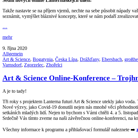
Sedm nových online Lanterňáskejch dílen!
Takže nastavte se na příjem vjemů, nechte na sebe působit nápady va
seznámit, vymýšlet bláznivé koncepty, které se nám podaří zrealizov
…
mehr
9. října 2020
Allgemein
Art & Science
,
Bogatynia
,
Česka Lípa
,
Drážďany
,
Ebersbach
,
großhe
Varnsdorf
,
Zgorzelec
,
Zhořelci
Art & Science Online-Konference – Trojhr
A je to tady!
Tři roky s projektem Lanterna futuri Art & Science utekly jako voda. T
Nové výzvy, jako Covid-19 donutili nejen nás mnohé věci přehodnotit
setkáních mladých lidí. Nejen to bychom s Vámi chtěli 4. a 5. listopad
Srdečně Vás tímto zveme na naši závěrečnou online-konferenci, na k
Všechny informace k programu a přihlašovací formulář naleznete ➡️