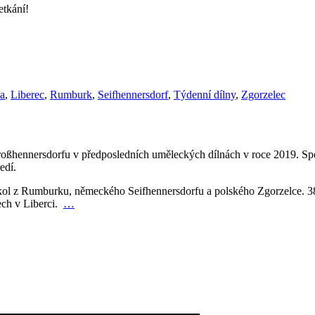
etkání!
a
,
Liberec
,
Rumburk
,
Seifhennersdorf
,
Týdenní dílny
,
Zgorzelec
a Großhennersdorfu v předposledních uměleckých dílnách v roce 2019. S
edí.
 škol z Rumburku, německého Seifhennersdorfu a polského Zgorzelce. 38
ech v Liberci.
…