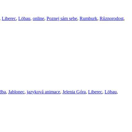
,
Liberec
,
Löbau
,
online
,
Poznej sám sebe
,
Rumburk
,
Různorodost
,
dba
,
Jablonec
,
jazyková animace
,
Jelenia Góra
,
Liberec
,
Löbau
,