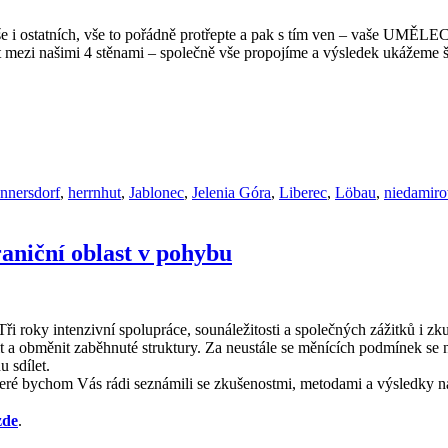
še i ostatních, vše to pořádně protřepte a pak s tím ven – vaše UMĚL
at mezi našimi 4 stěnami – společně vše propojíme a výsledek ukážeme 
nnersdorf
,
herrnhut
,
Jablonec
,
Jelenia Góra
,
Liberec
,
Löbau
,
niedamir
aniční oblast v pohybu
ři roky intenzivní spolupráce, sounáležitosti a společných zážitků i zku
 a obměnit zaběhnuté struktury. Za neustále se měnících podmínek se 
u sdílet.
teré bychom Vás rádi seznámili se zkušenostmi, metodami a výsledky n
zde
.