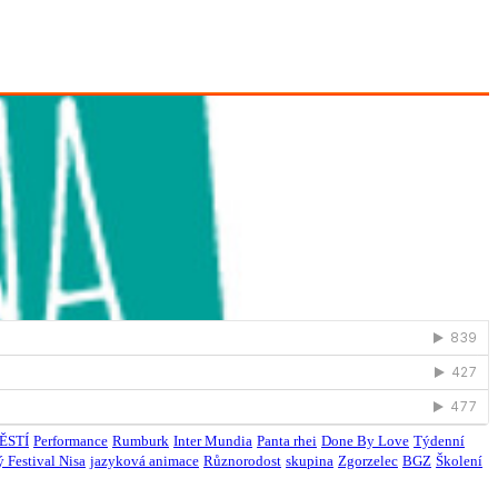
ĚSTÍ
Performance
Rumburk
Inter Mundia
Panta rhei
Done By Love
Týdenní
 Festival Nisa
jazyková animace
Různorodost
skupina
Zgorzelec
BGZ
Školení