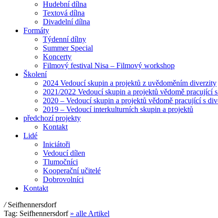
Hudební dílna
Textová dílna
Divadelní dílna
Formáty
Týdenní dílny
Summer Special
Koncerty
Filmový festival Nisa – Filmový workshop
Školení
2024 Vedoucí skupin a projektů z uvědoměním diverzity
2021/2022 Vedoucí skupin a projektů vědomě pracující s
2020 – Vedoucí skupin a projektů vědomě pracující s div
2019 – Vedoucí interkulturních skupin a projektů
předchozí projekty
Kontakt
Lidé
Iniciátoři
Vedoucí dílen
Tlumočníci
Kooperační učitelé
Dobrovolníci
Kontakt
/
Seifhennersdorf
Tag:
Seifhennersdorf
» alle Artikel