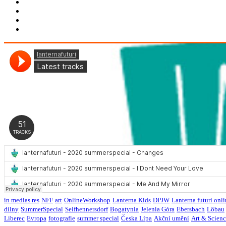
in medias res
NFF
art
OnlineWorkshop
Lanterna Kids
DPJW
Lanterna futuri onl
dílny
SummerSpecial
Seifhennersdorf
Bogatynia
Jelenia Góra
Ebersbach
Löbau
Liberec
Evropa
fotografie
summer special
Česka Lípa
Akční umění
Art & Scien