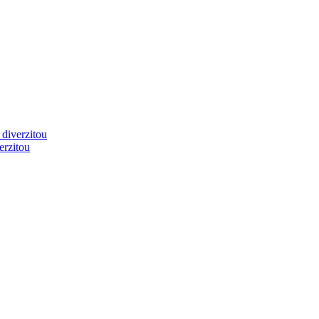
 diverzitou
erzitou