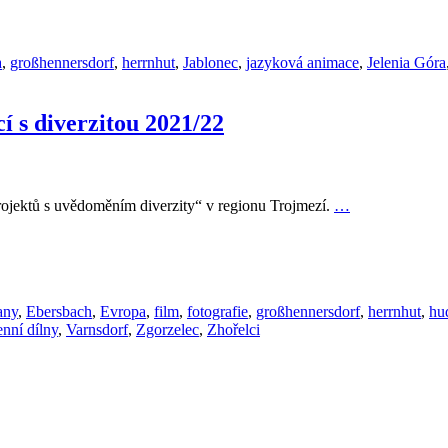
a
,
großhennersdorf
,
herrnhut
,
Jablonec
,
jazyková animace
,
Jelenia Góra
í s diverzitou 2021/22
rojektů s uvědoměním diverzity“ v regionu Trojmezí.
…
any
,
Ebersbach
,
Evropa
,
film
,
fotografie
,
großhennersdorf
,
herrnhut
,
hu
nní dílny
,
Varnsdorf
,
Zgorzelec
,
Zhořelci