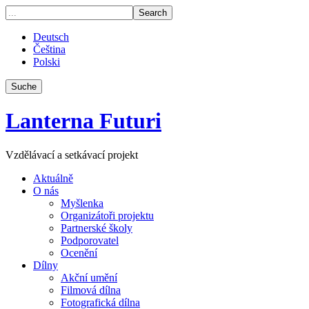
Deutsch
Čeština
Polski
Suche
Lanterna Futuri
Vzdělávací a setkávací projekt
Aktuálně
O nás
Myšlenka
Organizátoři projektu
Partnerské školy
Podporovatel
Ocenění
Dílny
Akční umění
Filmová dílna
Fotografická dílna