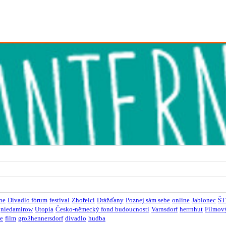
ine
Divadlo fórum
festival
Zhořelci
Drážďany
Poznej sám sebe
online
Jablonec
ŠT
niedamirow
Utopia
Česko-německý fond budoucnosti
Varnsdorf
herrnhut
Filmový
ce
film
großhennersdorf
divadlo
hudba