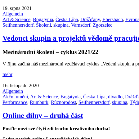
19. srpna 2021
Allgemein
Art & Science
,
Bogatynia
,
Česka Lípa
,
Drážďany
,
Ebersbach
,
Evrop
Seifhennersdorf
,
Školení
,
skupina
,
Varnsdorf
,
Zgorzelec
Vedoucí skupin a projektů vědomě pracujíc
Mezinárodní školení – cyklus 2021/22
V říjnu začíná náš mezinárodní vzdělávací cyklus „Vedení skupin a p
mehr
16. listopadu 2020
Allgemein
Akční umění
,
Art & Science
,
Bogatynia
,
Česka Lípa
,
divadlo
,
Drážď
Performance
,
Rumburk
,
Různorodost
,
Seifhennersdorf
,
skupina
,
Týde
Online dílny – druhá část
Pusťte mezi své čtyři zdi trochu kreativního ducha!