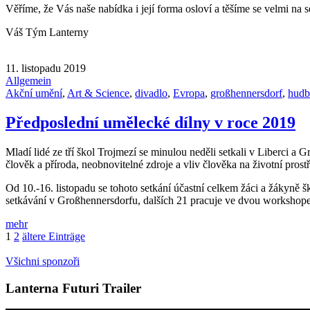
Věříme, že Vás naše nabídka i její forma osloví a těšíme se velmi na s
Váš Tým Lanterny
11. listopadu 2019
Allgemein
Akční umění
,
Art & Science
,
divadlo
,
Evropa
,
großhennersdorf
,
hudb
Předposlední umělecké dílny v roce 2019
Mladí lidé ze tří škol Trojmezí se minulou neděli setkali v Liberci 
člověk a příroda, neobnovitelné zdroje a vliv člověka na životní prostř
Od 10.-16. listopadu se tohoto setkání účastní celkem žáci a žákyně
setkávání v Großhennersdorfu, dalších 21 pracuje ve dvou workshop
mehr
1
2
ältere Einträge
Všichni sponzoři
Lanterna Futuri Trailer