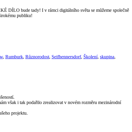
ECKÉ DÍLO bude tady! I v rámci digitálního světa se můžeme společně
širokému publiku!
ow
,
Rumburk
,
Různorodost
,
Seifhennersdorf
,
Školení
,
skupina
,
šeností.
nám však i tak podařilo zrealizovat v novém rozměru mezinárodní
ašeho projektu.