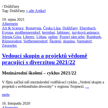
/
Drážďany
Tag:
Drážďany
» alle Artikel
19. srpna 2021
Allgemein
Art & Science
,
Bogatynia
,
Česka Lípa
,
Drážďany
,
Ebersbach
,
Evropa
,
großhennersdorf
,
herrnhut
,
Jablonec
,
jazyková animace
,
Jelenia Góra
,
Liberec
,
Löbau
,
online
,
Poznej sám sebe
,
Rumburk
,
Různorodost
,
Seifhennersdorf
,
Školení
,
skupina
,
Varnsdorf
,
Zgorzelec
Vedoucí skupin a projektů vědomě
pracující s diverzitou 2021/22
Mezinárodní školení – cyklus 2021/22
V říjnu začíná náš mezinárodní vzdělávací cyklus „Vedení skupin a
projektů s uvědoměním diverzity“ v regionu Trojmezí.
…
mehr
16. listopadu 2020
Allgemein