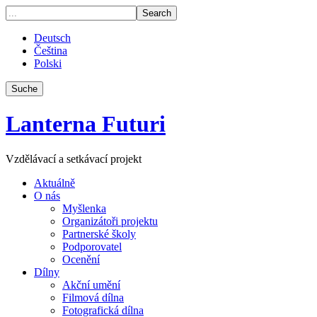
Deutsch
Čeština
Polski
Suche
Lanterna Futuri
Vzdělávací a setkávací projekt
Aktuálně
O nás
Myšlenka
Organizátoři projektu
Partnerské školy
Podporovatel
Ocenění
Dílny
Akční umění
Filmová dílna
Fotografická dílna