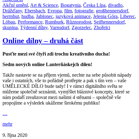
Akční umění
,
Art & Science
,
Bogatynia
,
Česka Lípa
,
divadlo
,
Drážďany
,
Ebersbach
,
Evropa
,
film
,
fotografie
,
großhennersdorf
,
herrnhut
,
hudba
,
Jablonec
,
jazyková animace
,
Jelenia Góra
,
Liberec
,
Löbau
,
Performance
,
Rumburk
,
Různorodost
,
Seifhennersdorf
,
skupina
,
Týdenní dílny
,
Varnsdorf
,
Zgorzelec
,
Zhořelci
Online dílny – druhá část
Pusťte mezi své čtyři zdi trochu kreativního ducha!
Sedm nových online Lanterňáskejch dílen!
Takže nastavte se na příjem vjemů, nechte na sebe působit nápady
vaše i ostatních, vše to pořádně protřepte a pak s tím ven – vaše
UMĚLECKÉ DÍLO bude tady! I v rámci digitálního světa se
můžeme společně seznámit, vymýšlet bláznivé koncepty, které se
nám podaří zrealizovat mezi našimi 4 stěnami – společně vše
propojíme a výsledek ukážeme širokému publiku!
…
mehr
9. října 2020