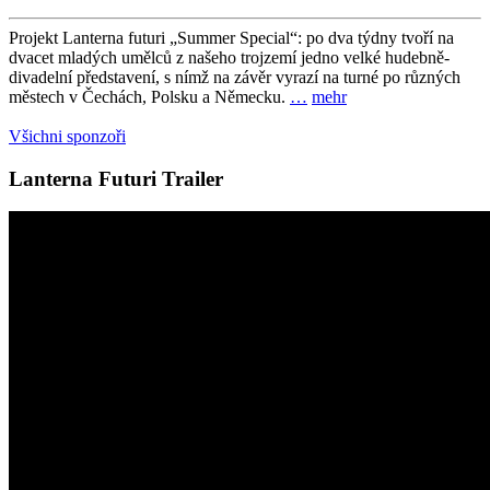
Projekt Lanterna futuri „Summer Special“: po dva týdny tvoří na
dvacet mladých umělců z našeho trojzemí jedno velké hudebně-
divadelní představení, s nímž na závěr vyrazí na turné po různých
městech v Čechách, Polsku a Německu.
…
mehr
Všichni sponzoři
Lanterna Futuri Trailer