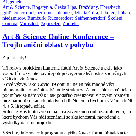
Allgemein
Art & Science
,
Bogatynia
,
Česka Lípa
,
Drážďany
,
Ebersbach
,
großhennersdorf
,
herrnhut
,
Jablonec
,
Jelenia Góra
,
Liberec
,
Löbau
,
niedamirow
,
Rumburk
,
Různorodost
,
Seifhennersdorf
,
Školení
,
skupina
,
Varnsdorf
,
Zgorzelec
,
Zhořelci
Art & Science Online-Konference –
Trojhraniční oblast v pohybu
A je to tady!
Tři roky s projektem Lanterna futuri Art & Science utekly jako
voda. Tři roky intenzivní spolupráce, sounáležitosti a společných
zážitků i zkušeností.
Nové výzvy, jako Covid-19 donutili nejen nás mnohé věci
přehodnotit a obměnit zaběhnuté struktury. Za neustále se měnících
podmínek se nám však i tak podařilo zrealizovat v novém rozměru
mezinárodní setkáních mladých lidí. Nejen to bychom s Vámi chtěli
4. a 5. listopadu sdílet.
Srdečně Vás tímto zveme na naši závěrečnou online-konferenci, na
které bychom Vás rádi seznámili se zkušenostmi, metodami a
výsledky našeho projektu.
Všechny informace k programu a přihlašovací formulář naleznete