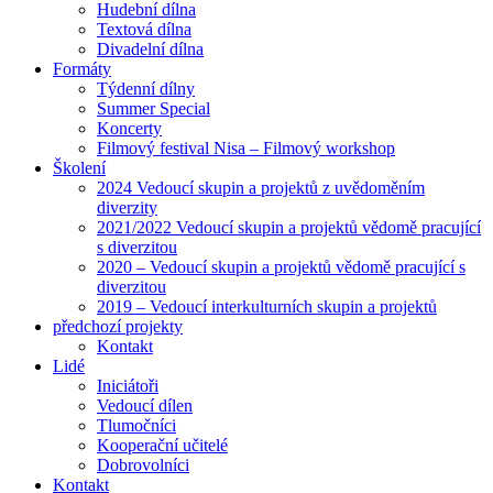
Hudební dílna
Textová dílna
Divadelní dílna
Formáty
Týdenní dílny
Summer Special
Koncerty
Filmový festival Nisa – Filmový workshop
Školení
2024 Vedoucí skupin a projektů z uvědoměním
diverzity
2021/2022 Vedoucí skupin a projektů vědomě pracující
s diverzitou
2020 – Vedoucí skupin a projektů vědomě pracující s
diverzitou
2019 – Vedoucí interkulturních skupin a projektů
předchozí projekty
Kontakt
Lidé
Iniciátoři
Vedoucí dílen
Tlumočníci
Kooperační učitelé
Dobrovolníci
Kontakt