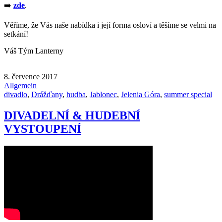
➡️
zde
.
Věříme, že Vás naše nabídka i její forma osloví a těšíme se velmi na
setkání!
Váš Tým Lanterny
8. července 2017
Allgemein
divadlo
,
Drážďany
,
hudba
,
Jablonec
,
Jelenia Góra
,
summer special
DIVADELNÍ & HUDEBNÍ
VYSTOUPENÍ