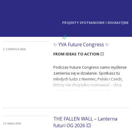
PROJEKTY SPOTKANIOWE I EDUKACYJNE
✨ YVA Future Congress ✨
2. CZERWCA 2026
FROM IDEAS TO ACTION
💥
Podczas Future Congress samo myślenie
zamienia się w działanie. Spotkasz tu
młodych ludzi z Niemiec, Polski i Czech,
którzy nie chcą tylko rozmawiać – chcą
zmieniać rzeczywistość. Wspólnie
będziecie rozwijać pomysły, zadawać
pytania, dyskutować, polemizować i
wzajemnie się inspirować. A przede
wszystkim: wprawicie sprawy w ruch.
THE FALLEN WALL – Lanterna
12. MAJA 2026
futuri OG 2026 💥
Niezależnie od tego, czy masz już jasno