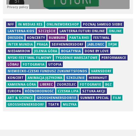
NFF
IN MEDIAS RES
ONLINEWORKSHOP
POZNAJ SAMEGO SIEBIE
LANTERNA KIDS
SZCZĘŚCIE
LANTERNA FUTURI ONLINE
ONLINE
DRESDEN
KONCERTY
RUMBURK
PANTA RHEI
FESTIWAL
INTER MUNDIA
PRAGA
SEIFHENNERSDORF
JABLONEC
DPJW
NIEDAMIROW
JELENIA GÓRA
BOGATYNIA
DONE BY LOVE
NYSKI FESTIWAL FILMOWY
TYGODNIE WARSZATOWE
PERFORMANCE
LÖBAU
FOTOGRAFIA
UTOPIA
NIEMIECKO-CZESKI FUNDUSZ ZUKUNFTSFONDS
VARNSDORF
KONCERT
ANIMACJA JĘZYKOWA
SZKOLENIE
HERRNHUT
KAMIENNA GÓRA
LIBEREC
ZGORZELEC
FOTOGRAFIE
BGZ
EUROPA
RÓŻNORODNOŚĆ
CZESKA LIPA
SZTUKA AKCJI
ART & SCIENCE
GROSSHENNERSDORFIE
SUMMER SPECIAL
FILM
GROSSHENNERSDORF
TEATR
MUZYKA