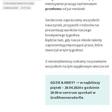
intensywnie pracują nad tematem
TYGODNIE WARSZATOWE
VARNSDORF
ZITTAU
przełomu
od już niedzieli.
Serdecznie zapraszamy wszystkich
nauczycieli, przyjaciół i rodziców na
prezentację wyników naszego
kreatywnego tygodnia.
Bądźcie tam, gdy nasze młode talenty
zaprezentują imponujące prace, które
stworzyli w tym tygodniu!
Z niecierpliwością czekamy na powitanie
wszystkich na tym wyjątkowym wieczorze!
GDZIE & KIEDY? -> w najbliższy
piątek – 26.04.2024 o godzinie
20:00 w centrum spotkań w
Großhennersdorfie.