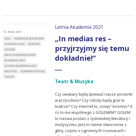
Letnia Akademia 2021
16. MAJA 2021
„In medias res –
2021
ANIMACJA JĘZYKOWA
DONE BY LOVE
EUROPA
przyjrzyjmy się temu
GOLEM
GROSSHENNERSDORF
dokładnie!“
IN MEDIAS RES
LETNIA AKADEMIA 2021
MUZYKA
SUMMER SPECIAL
TEATR
Teatr & Muzyka
Czy awatary będą śpiewać nasze piosenki
w przyszłości? Czy roboty będą grać w
teatrze? Czy internet to „nowy” kosmos? A
co to ma wspólnego z GOLEMEM? GOLEM
to nazwa postaci z żydowskiej literatury i
mistycyzmu. Jest to nieme stworzenie z
gliny, często o ogromnych rozmiarach i