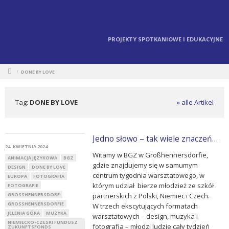
PROJEKTY SPOTKANIOWE I EDUKACYJNE
DONE BY LOVE
/
Tag:
DONE BY LOVE
» alle Artikel
Jedno słowo – tak wiele znaczeń…
24. KWIETNIA 2024
Witamy w BGZ w Großhennersdorfie,
ANIMACJA JĘZYKOWA
BGZ
gdzie znajdujemy się w samumym
DESIGN
DONE BY LOVE
centrum tygodnia warsztatowego, w
EUROPA
FOTOGRAFIA
którym udział bierze młodzież ze szkół
FOTOGRAFIE
GROSSHENNERSDORF
partnerskich z Polski, Niemiec i Czech.
GROSSHENNERSDORFIE
W trzech ekscytujących formatach
JELENIA GÓRA
MUZYKA
warsztatowych – design, muzyka i
NIEMIECKO-CZESKI FUNDUSZ
fotografia – młodzi ludzie cały tydzień
ZUKUNFTSFONDS