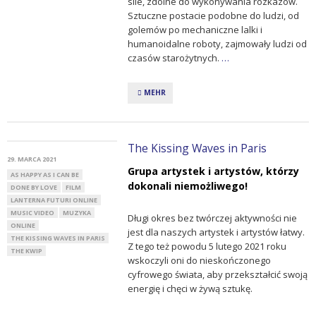
sile, zdolne do wykonywania rozkazów.
Sztuczne postacie podobne do ludzi, od
golemów po mechaniczne lalki i
humanoidalne roboty, zajmowały ludzi od
czasów starożytnych.
…
MEHR
The Kissing Waves in Paris
29. MARCA 2021
Grupa artystek i artystów, którzy
AS HAPPY AS I CAN BE
dokonali niemożliwego!
DONE BY LOVE
FILM
LANTERNA FUTURI ONLINE
MUSIC VIDEO
MUZYKA
Długi okres bez twórczej aktywności nie
ONLINE
jest dla naszych artystek i artystów łatwy.
THE KISSING WAVES IN PARIS
Z tego też powodu 5 lutego 2021 roku
THE KWIP
wskoczyli oni do nieskończonego
cyfrowego świata, aby przekształcić swoją
energię i chęci w żywą sztukę.