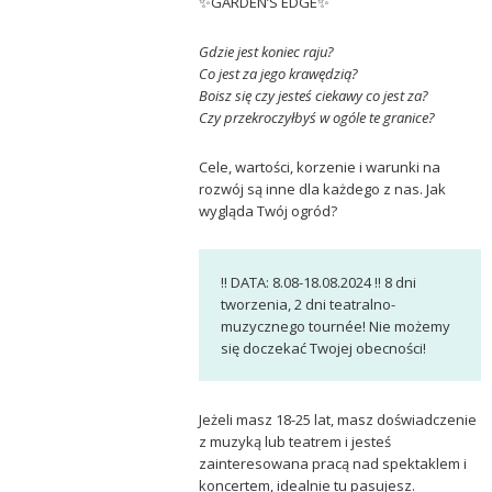
✨GARDEN’S EDGE✨
Gdzie jest koniec raju?
Co jest za jego krawędzią?
Boisz się czy jesteś ciekawy co jest za?
Czy przekroczyłbyś w ogóle te granice?
Cele, wartości, korzenie i warunki na
rozwój są inne dla każdego z nas. Jak
wygląda Twój ogród?
‼️ DATA: 8.08-18.08.2024 ‼️ 8 dni
tworzenia, 2 dni teatralno-
muzycznego tournée! Nie możemy
się doczekać Twojej obecności!
Jeżeli masz 18-25 lat, masz doświadczenie
z muzyką lub teatrem i jesteś
zainteresowana pracą nad spektaklem i
koncertem, idealnie tu pasujesz.