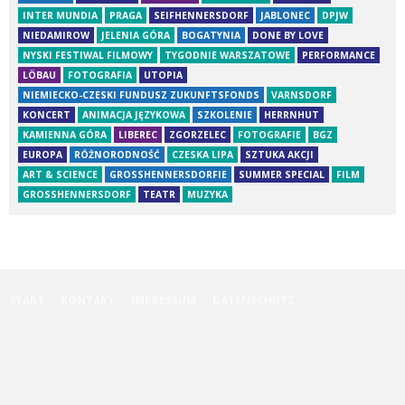
INTER MUNDIA
PRAGA
SEIFHENNERSDORF
JABLONEC
DPJW
NIEDAMIROW
JELENIA GÓRA
BOGATYNIA
DONE BY LOVE
NYSKI FESTIWAL FILMOWY
TYGODNIE WARSZATOWE
PERFORMANCE
LÖBAU
FOTOGRAFIA
UTOPIA
NIEMIECKO-CZESKI FUNDUSZ ZUKUNFTSFONDS
VARNSDORF
KONCERT
ANIMACJA JĘZYKOWA
SZKOLENIE
HERRNHUT
KAMIENNA GÓRA
LIBEREC
ZGORZELEC
FOTOGRAFIE
BGZ
EUROPA
RÓŻNORODNOŚĆ
CZESKA LIPA
SZTUKA AKCJI
ART & SCIENCE
GROSSHENNERSDORFIE
SUMMER SPECIAL
FILM
GROSSHENNERSDORF
TEATR
MUZYKA
START
KONTAKT
IMPRESSUM
DATENSCHUTZ