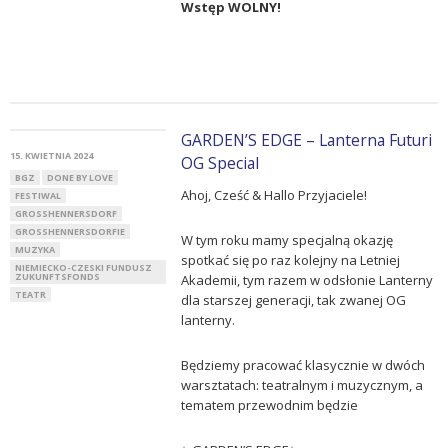
Wstęp WOLNY!
GARDEN’S EDGE – Lanterna Futuri
15. KWIETNIA 2024
OG Special
BGZ
DONE BY LOVE
Ahoj, Cześć & Hallo Przyjaciele!
FESTIWAL
GROSSHENNERSDORF
GROSSHENNERSDORFIE
W tym roku mamy specjalną okazję
MUZYKA
spotkać się po raz kolejny na Letniej
NIEMIECKO-CZESKI FUNDUSZ
ZUKUNFTSFONDS
Akademii, tym razem w odsłonie Lanterny
TEATR
dla starszej generacji, tak zwanej OG
lanterny.
Będziemy pracować klasycznie w dwóch
warsztatach: teatralnym i muzycznym, a
tematem przewodnim będzie