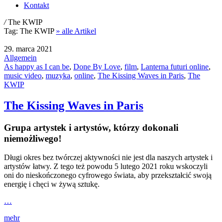
Kontakt
/
The KWIP
Tag:
The KWIP
» alle Artikel
29. marca 2021
Allgemein
As happy as I can be
,
Done By Love
,
film
,
Lanterna futuri online
,
music video
,
muzyka
,
online
,
The Kissing Waves in Paris
,
The
KWIP
The Kissing Waves in Paris
Grupa artystek i artystów, którzy dokonali
niemożliwego!
Długi okres bez twórczej aktywności nie jest dla naszych artystek i
artystów łatwy. Z tego też powodu 5 lutego 2021 roku wskoczyli
oni do nieskończonego cyfrowego świata, aby przekształcić swoją
energię i chęci w żywą sztukę.
…
mehr