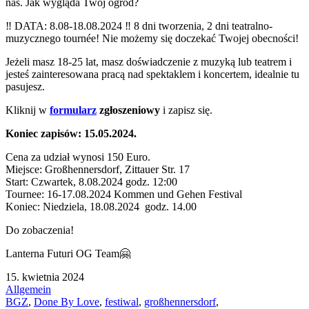
nas. Jak wygląda Twój ogród?
‼️ DATA: 8.08-18.08.2024 ‼️ 8 dni tworzenia, 2 dni teatralno-
muzycznego tournée! Nie możemy się doczekać Twojej obecności!
Jeżeli masz 18-25 lat, masz doświadczenie z muzyką lub teatrem i
jesteś zainteresowana pracą nad spektaklem i koncertem, idealnie tu
pasujesz.
Kliknij w
formula
rz
zgłoszeniowy
i zapisz się.
Koniec zapisów: 15.05.2024.
Cena za udział wynosi 150 Euro.
Miejsce: Großhennersdorf, Zittauer Str. 17
Start: Czwartek, 8.08.2024 godz. 12:00
Tournee: 16-17.08.2024 Kommen und Gehen Festival
Koniec: Niedziela, 18.08.2024 godz. 14.00
Do zobaczenia!
Lanterna Futuri OG Team🤗
15. kwietnia 2024
Allgemein
BGZ
,
Done By Love
,
festiwal
,
großhennersdorf
,