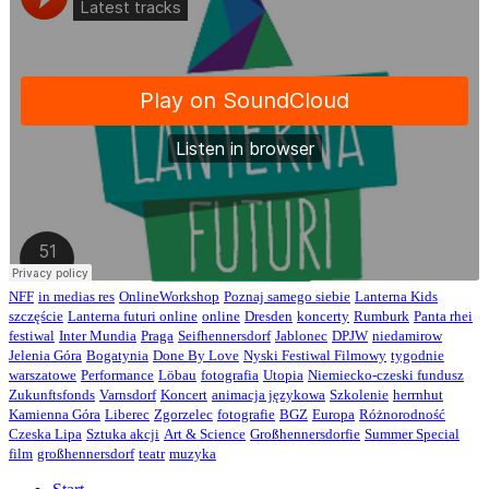
NFF
in medias res
OnlineWorkshop
Poznaj samego siebie
Lanterna Kids
szczęście
Lanterna futuri online
online
Dresden
koncerty
Rumburk
Panta rhei
festiwal
Inter Mundia
Praga
Seifhennersdorf
Jablonec
DPJW
niedamirow
Jelenia Góra
Bogatynia
Done By Love
Nyski Festiwal Filmowy
tygodnie
warszatowe
Performance
Löbau
fotografia
Utopia
Niemiecko-czeski fundusz
Zukunftsfonds
Varnsdorf
Koncert
animacja językowa
Szkolenie
herrnhut
Kamienna Góra
Liberec
Zgorzelec
fotografie
BGZ
Europa
Różnorodność
Czeska Lipa
Sztuka akcji
Art & Science
Großhennersdorfie
Summer Special
film
großhennersdorf
teatr
muzyka