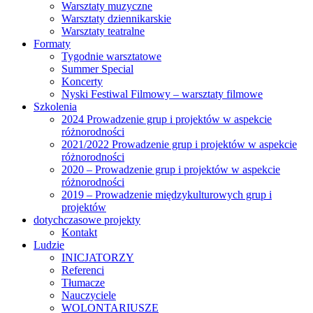
Warsztaty muzyczne
Warsztaty dziennikarskie
Warsztaty teatralne
Formaty
Tygodnie warsztatowe
Summer Special
Koncerty
Nyski Festiwal Filmowy – warsztaty filmowe
Szkolenia
2024 Prowadzenie grup i projektów w aspekcie
różnorodności
2021/2022 Prowadzenie grup i projektów w aspekcie
różnorodności
2020 – Prowadzenie grup i projektów w aspekcie
różnorodności
2019 – Prowadzenie międzykulturowych grup i
projektów
dotychczasowe projekty
Kontakt
Ludzie
INICJATORZY
Referenci
Tłumacze
Nauczyciele
WOLONTARIUSZE