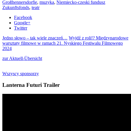
Großhennersdorfie
,
muzyka
,
Niemiecko-czeski fundusz
Zukunftsfonds
,
teatr
Facebook
Google+
Twitter
Jedno słowo – tak wiele znaczeń…
Wyjdź z roli!? Międzynarodowe
warsztaty filmowe w ramach 21. Nyskiego Festiwalu Filmowego
2024
zur Aktuell-Übersicht
Wszyscy sponsorzy
Lanterna Futuri Trailer