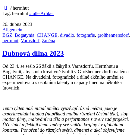
/
herrnhut
Tag:
herrnhut
» alle Artikel
26. dubna 2023
Allgemein
BGZ
,
Bogatynia
,
CHANGE
,
divadlo
,
fotografie
,
großhennersdorf
,
herrnhut
,
Varnsdorf
,
Změna
Dubnová dílna 2023
Od 23.4. se sešlo 26 žáků a žákyň z Varnsdorfu, Herrnhutu a
Bogatynii, aby spolu kreativně tvořili v Großhennersdorfu na téma
CHANGE. Na divadelní, fotografické a dílně akčního umění se
experimentovalo s osobními talenty a nápady hned na několika
úrovních.
Tento týden naši mladí umělci využívají různá média, jako je
experimentální malba (například malba různými částmi těla), stop
motion filmy, malování na tělo a performance s overhead projekcí.
Účastníci reflektují téma změny své vnitřní krajiny i v globálním
kontextu. Ponořeni do různých světů, dimenzí a akcí objevujeme