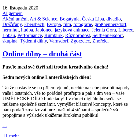
16. listopadu 2020
Allgemein
Akční umění
,
Art & Science
,
Bogatynia
,
Česka Lípa
,
divadlo
,
Drážďany
,
Ebersbach
,
Evropa
,
film
,
fotografie
,
großhennersdorf
,
herrnhut
,
hudba
,
Jablonec
,
jazyková animace
,
Jelenia Góra
,
Liberec
,
Löbau
,
Performance
,
Rumburk
,
Různorodost
,
Seifhennersdorf
,
skupina
,
Týdenní dílny
,
Varnsdorf
,
Zgorzelec
,
Zhořelci
Online dílny – druhá část
Pusťte mezi své čtyři zdi trochu kreativního ducha!
Sedm nových online Lanterňáskejch dílen!
Takže nastavte se na příjem vjemů, nechte na sebe působit nápady
vaše i ostatních, vše to pořádně protřepte a pak s tím ven – vaše
UMĚLECKÉ DÍLO bude tady! I v rámci digitálního světa se
můžeme společně seznámit, vymýšlet bláznivé koncepty, které se
nám podaří zrealizovat mezi našimi 4 stěnami – společně vše
propojíme a výsledek ukážeme širokému publiku!
…
mehr