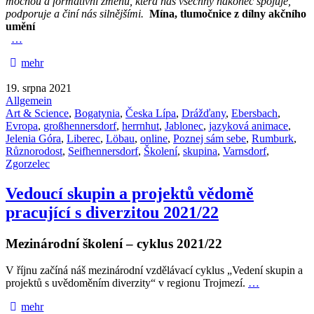
mocnou a formativní změnu, která nás všechny nakonec spojuje,
podporuje a činí nás silnějšími.
Mína, tlumočnice z dílny akčního
umění
…
mehr
19. srpna 2021
Allgemein
Art & Science
,
Bogatynia
,
Česka Lípa
,
Drážďany
,
Ebersbach
,
Evropa
,
großhennersdorf
,
herrnhut
,
Jablonec
,
jazyková animace
,
Jelenia Góra
,
Liberec
,
Löbau
,
online
,
Poznej sám sebe
,
Rumburk
,
Různorodost
,
Seifhennersdorf
,
Školení
,
skupina
,
Varnsdorf
,
Zgorzelec
Vedoucí skupin a projektů vědomě
pracující s diverzitou 2021/22
Mezinárodní školení – cyklus 2021/22
V říjnu začíná náš mezinárodní vzdělávací cyklus „Vedení skupin a
projektů s uvědoměním diverzity“ v regionu Trojmezí.
…
mehr