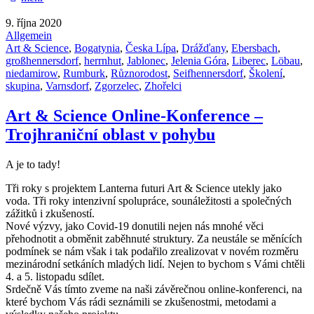
9. října 2020
Allgemein
Art & Science
,
Bogatynia
,
Česka Lípa
,
Drážďany
,
Ebersbach
,
großhennersdorf
,
herrnhut
,
Jablonec
,
Jelenia Góra
,
Liberec
,
Löbau
,
niedamirow
,
Rumburk
,
Různorodost
,
Seifhennersdorf
,
Školení
,
skupina
,
Varnsdorf
,
Zgorzelec
,
Zhořelci
Art & Science Online-Konference –
Trojhraniční oblast v pohybu
A je to tady!
Tři roky s projektem Lanterna futuri Art & Science utekly jako
voda. Tři roky intenzivní spolupráce, sounáležitosti a společných
zážitků i zkušeností.
Nové výzvy, jako Covid-19 donutili nejen nás mnohé věci
přehodnotit a obměnit zaběhnuté struktury. Za neustále se měnících
podmínek se nám však i tak podařilo zrealizovat v novém rozměru
mezinárodní setkáních mladých lidí. Nejen to bychom s Vámi chtěli
4. a 5. listopadu sdílet.
Srdečně Vás tímto zveme na naši závěrečnou online-konferenci, na
které bychom Vás rádi seznámili se zkušenostmi, metodami a