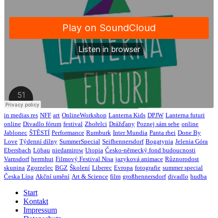
in medias res
NFF
art
OnlineWorkshop
Lanterna Kids
DPJW
Lanterna futuri
online
Divadlo fórum
festival
Zhořelci
Drážďany
Poznej sám sebe
online
Jablonec
ŠTĚSTÍ
Performance
Rumburk
Inter Mundia
Panta rhei
Done By
Love
Týdenní dílny
SummerSpecial
Seifhennersdorf
Bogatynia
Jelenia Góra
Ebersbach
Löbau
niedamirow
Utopia
Česko-německý fond budoucnosti
Varnsdorf
herrnhut
Filmový Festival Nisa
jazyková animace
Různorodost
skupina
Zgorzelec
BGZ
Školení
Liberec
Evropa
fotografie
summer special
Česka Lípa
Akční umění
Art & Science
film
großhennersdorf
divadlo
hudba
Start
Kontakt
Impressum