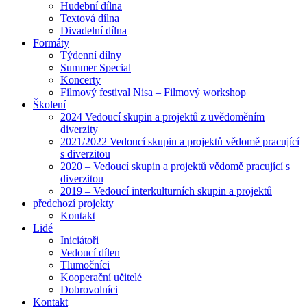
Hudební dílna
Textová dílna
Divadelní dílna
Formáty
Týdenní dílny
Summer Special
Koncerty
Filmový festival Nisa – Filmový workshop
Školení
2024 Vedoucí skupin a projektů z uvědoměním
diverzity
2021/2022 Vedoucí skupin a projektů vědomě pracující
s diverzitou
2020 – Vedoucí skupin a projektů vědomě pracující s
diverzitou
2019 – Vedoucí interkulturních skupin a projektů
předchozí projekty
Kontakt
Lidé
Iniciátoři
Vedoucí dílen
Tlumočníci
Kooperační učitelé
Dobrovolníci
Kontakt