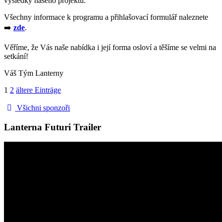
výsledky našeho projektu.
Všechny informace k programu a přihlašovací formulář naleznete
➡️
zde
.
Věříme, že Vás naše nabídka i její forma osloví a těšíme se velmi na
setkání!
Váš Tým Lanterny
1
2
ältere Einträge
Všichni sponzoři
Lanterna Futuri Trailer