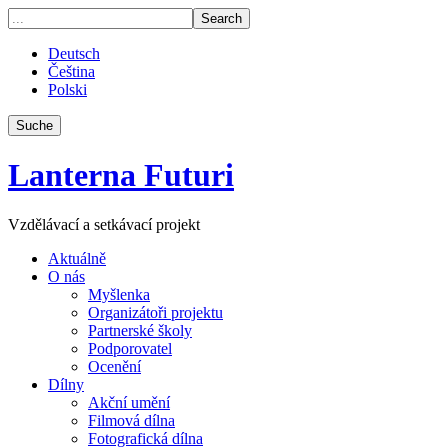
Deutsch
Čeština
Polski
Suche
Lanterna Futuri
Vzdělávací a setkávací projekt
Aktuálně
O nás
Myšlenka
Organizátoři projektu
Partnerské školy
Podporovatel
Ocenění
Dílny
Akční umění
Filmová dílna
Fotografická dílna