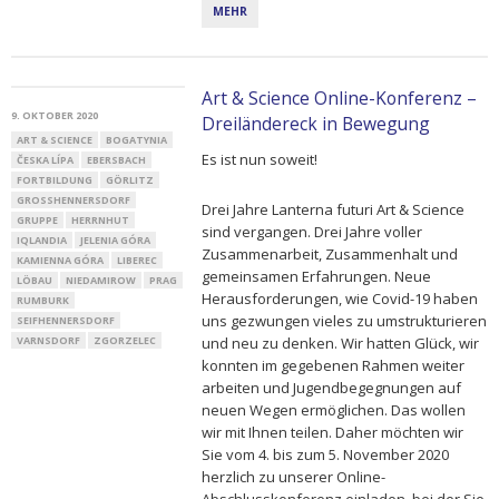
MEHR
Art & Science Online-Konferenz –
9. OKTOBER 2020
Dreiländereck in Bewegung
ART & SCIENCE
BOGATYNIA
Es ist nun soweit!
ČESKA LÍPA
EBERSBACH
FORTBILDUNG
GÖRLITZ
GROSSHENNERSDORF
Drei Jahre Lanterna futuri Art & Science
GRUPPE
HERRNHUT
sind vergangen. Drei Jahre voller
IQLANDIA
JELENIA GÓRA
Zusammenarbeit, Zusammenhalt und
KAMIENNA GÓRA
LIBEREC
gemeinsamen Erfahrungen. Neue
LÖBAU
NIEDAMIROW
PRAG
Herausforderungen, wie Covid-19 haben
RUMBURK
uns gezwungen vieles zu umstrukturieren
SEIFHENNERSDORF
VARNSDORF
ZGORZELEC
und neu zu denken. Wir hatten Glück, wir
konnten im gegebenen Rahmen weiter
arbeiten und Jugendbegegnungen auf
neuen Wegen ermöglichen. Das wollen
wir mit Ihnen teilen. Daher möchten wir
Sie vom 4. bis zum 5. November 2020
herzlich zu unserer Online-