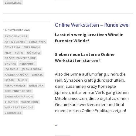
ZGORZELEC
Online Werkstätten – Runde zwei
16. NOVEMBER 2020
Lasst ein wenig kreativen Wind in
AKTIONSKUNST
Eure vier Wände!
ART & SCIENCE
BOGATYNIA
ČESKA LÍPA
EBERSBACH
FILM
FOTO
GÖRLITZ
Sieben
neue Lanterna
Online
GROSSHENNERSDORF
Werkstätten starten !
GRUPPE
HERRNHUT
IQLANDIA
JELENIA GÓRA
Also die Sinne auf Empfang, Eindrücke
KAMIENNA GÓRA
LIBEREC
rein, Synapsen kräftig durchschütteln,
LÖBAU
MUSIK
PERFORMANCE
RUMBURK
dann zusammen crazy Konzepte
SEIFHENNERSDORF
spinnen, mit allen zur Verfügung stehen
SPRACHANIMATION
Mitteln umsetzen, diese digital zu einem
THEATER
VARNSDORF
Gesamtkunstwerk vereinen und final
WERKSTATTWOCHE
einem breiten Online Publikum zeigen!
ZGORZELEC
…