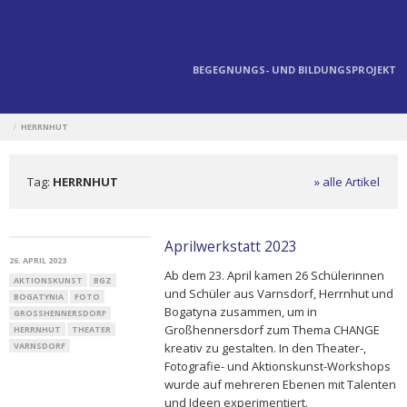
BEGEGNUNGS- UND BILDUNGSPROJEKT
HERRNHUT
/
Tag:
HERRNHUT
» alle Artikel
Aprilwerkstatt 2023
26. APRIL 2023
Ab dem 23. April kamen 26 Schülerinnen
AKTIONSKUNST
BGZ
und Schüler aus Varnsdorf, Herrnhut und
BOGATYNIA
FOTO
Bogatyna zusammen, um in
GROSSHENNERSDORF
Großhennersdorf zum Thema CHANGE
HERRNHUT
THEATER
VARNSDORF
kreativ zu gestalten. In den Theater-,
Fotografie- und Aktionskunst-Workshops
wurde auf mehreren Ebenen mit Talenten
und Ideen experimentiert.