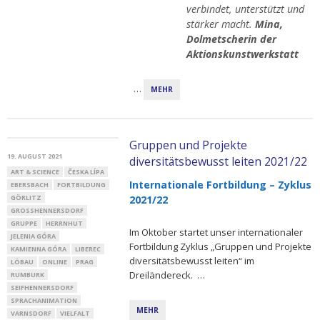
verbindet, unterstützt und
stärker macht.
Mina,
Dolmetscherin der
Aktionskunstwerkstatt
…
MEHR
Gruppen und Projekte
19. AUGUST 2021
diversitätsbewusst leiten 2021/22
ART & SCIENCE
ČESKA LÍPA
Internationale Fortbildung – Zyklus
EBERSBACH
FORTBILDUNG
GÖRLITZ
2021/22
GROSSHENNERSDORF
GRUPPE
HERRNHUT
Im Oktober startet unser internationaler
JELENIA GÓRA
Fortbildung Zyklus „Gruppen und Projekte
KAMIENNA GÓRA
LIBEREC
diversitätsbewusst leiten“ im
LÖBAU
ONLINE
PRAG
Dreiländereck.
…
RUMBURK
SEIFHENNERSDORF
SPRACHANIMATION
MEHR
VARNSDORF
VIELFALT