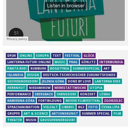
DPJW
ONLINE
EUROPA
TEXT
FESTIVAL
GLÜCK
LANTERNA FUTURI ONLINE
MUSIC
PRAG
GÖRLITZ
INTERMUNDIA
PANTA RHEI
RUMBURK
BOGATYNIA
SUMMERSPECIAL
ART
IQLANDIA
DESIGN
DEUTSCH-TSCHECHISCHER ZUKUNFTSFONDS
SEIFHENNERSDORF
JELENIA GÓRA
DONE BY LOVE
LANTERNA KIDS
HERRNHUT
NIEDAMIROW
WERKSTATTWOCHE
UTOPIA
PERFORMANCE
EBERSBACH
VARNSDORF
KONZERT
LÖBAU
KAMIENNA GÓRA
FORTBILDUNG
NEISSE FILMFESTIVAL
ZGORZELEC
SPRACHANIMATION
VIELFALT
LIBEREC
BGZ
FOTO
ČESKA LÍPA
GRUPPE
ART & SCIENCE
AKTIONSKUNST
SUMMER SPECIAL
FILM
THEATER
MUSIK
GROSSHENNERSDORF