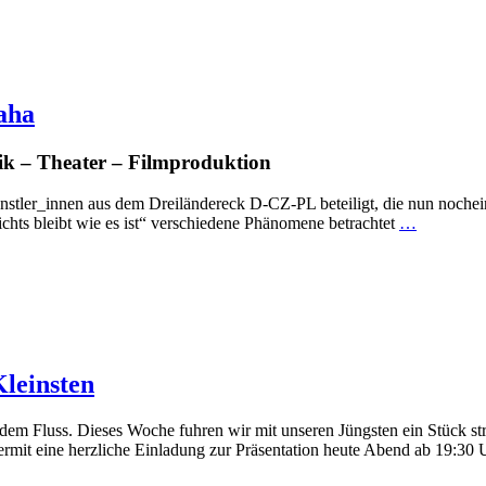
aha
usik – Theater – Filmproduktion
ünstler_innen aus dem Dreiländereck D-CZ-PL beteiligt, die nun noche
chts bleibt wie es ist“ verschiedene Phänomene betrachtet
…
Kleinsten
m Fluss. Dieses Woche fuhren wir mit unseren Jüngsten ein Stück str
ermit eine herzliche Einladung zur Präsentation heute Abend ab 19:30