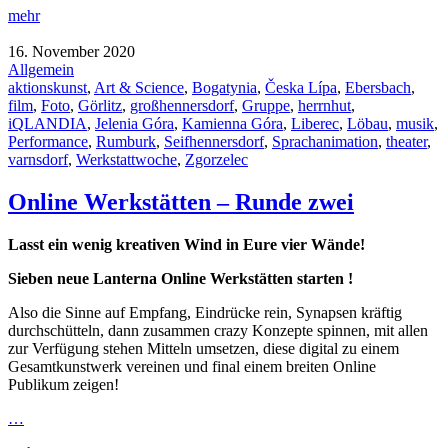
mehr
16. November 2020
Allgemein
aktionskunst
,
Art & Science
,
Bogatynia
,
Česka Lípa
,
Ebersbach
,
film
,
Foto
,
Görlitz
,
großhennersdorf
,
Gruppe
,
herrnhut
,
iQLANDIA
,
Jelenia Góra
,
Kamienna Góra
,
Liberec
,
Löbau
,
musik
,
Performance
,
Rumburk
,
Seifhennersdorf
,
Sprachanimation
,
theater
,
varnsdorf
,
Werkstattwoche
,
Zgorzelec
Online Werkstätten – Runde zwei
Lasst ein wenig kreativen Wind in Eure vier Wände!
Sieben
neue Lanterna
Online
Werkstätten starten !
Also die Sinne auf Empfang, Eindrücke rein, Synapsen kräftig
durchschütteln, dann zusammen crazy Konzepte spinnen, mit allen
zur Verfügung stehen Mitteln umsetzen, diese digital zu einem
Gesamtkunstwerk vereinen und final einem breiten Online
Publikum zeigen!
…