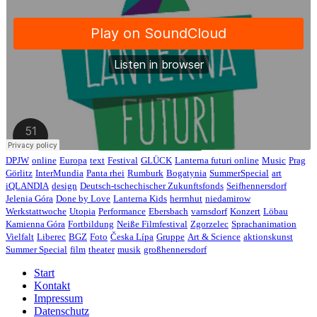
DPJW
online
Europa
text
Festival
GLÜCK
Lanterna futuri online
Music
Prag
Görlitz
InterMundia
Panta rhei
Rumburk
Bogatynia
SummerSpecial
art
iQLANDIA
design
Deutsch-tschechischer Zukunftsfonds
Seifhennersdorf
Jelenia Góra
Done by Love
Lanterna Kids
herrnhut
niedamirow
Werkstattwoche
Utopia
Performance
Ebersbach
varnsdorf
Konzert
Löbau
Kamienna Góra
Fortbildung
Neiße Filmfestival
Zgorzelec
Sprachanimation
Vielfalt
Liberec
BGZ
Foto
Česka Lípa
Gruppe
Art & Science
aktionskunst
Summer Special
film
theater
musik
großhennersdorf
Start
Kontakt
Impressum
Datenschutz