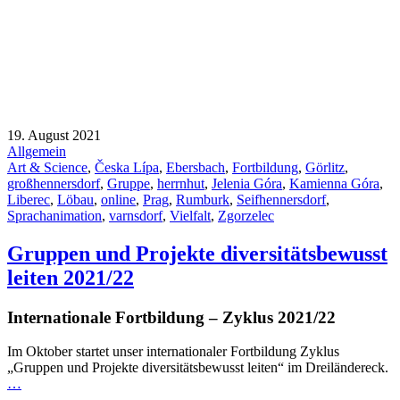
19. August 2021
Allgemein
Art & Science
,
Česka Lípa
,
Ebersbach
,
Fortbildung
,
Görlitz
,
großhennersdorf
,
Gruppe
,
herrnhut
,
Jelenia Góra
,
Kamienna Góra
,
Liberec
,
Löbau
,
online
,
Prag
,
Rumburk
,
Seifhennersdorf
,
Sprachanimation
,
varnsdorf
,
Vielfalt
,
Zgorzelec
Gruppen und Projekte diversitätsbewusst
leiten 2021/22
Internationale Fortbildung – Zyklus 2021/22
Im Oktober startet unser internationaler Fortbildung Zyklus
„Gruppen und Projekte diversitätsbewusst leiten“ im Dreiländereck.
…