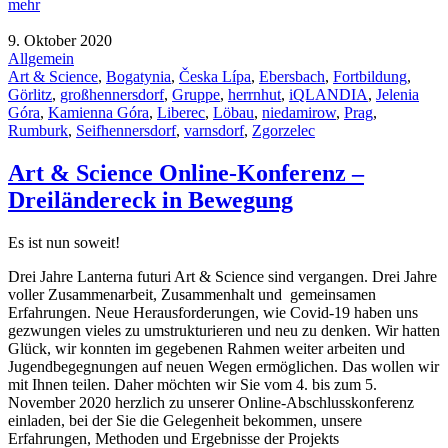
mehr
9. Oktober 2020
Allgemein
Art & Science
,
Bogatynia
,
Česka Lípa
,
Ebersbach
,
Fortbildung
,
Görlitz
,
großhennersdorf
,
Gruppe
,
herrnhut
,
iQLANDIA
,
Jelenia
Góra
,
Kamienna Góra
,
Liberec
,
Löbau
,
niedamirow
,
Prag
,
Rumburk
,
Seifhennersdorf
,
varnsdorf
,
Zgorzelec
Art & Science Online-Konferenz –
Dreiländereck in Bewegung
Es ist nun soweit!
Drei Jahre Lanterna futuri Art & Science sind vergangen. Drei Jahre
voller Zusammenarbeit, Zusammenhalt und
gemeinsamen
Erfahrungen. Neue Herausforderungen, wie Covid-19 haben uns
gezwungen vieles zu umstrukturieren und neu zu denken. Wir hatten
Glück, wir konnten im gegebenen Rahmen weiter arbeiten und
Jugendbegegnungen auf neuen Wegen ermöglichen. Das wollen wir
mit Ihnen teilen. Daher möchten wir Sie vom 4. bis zum 5.
November 2020 herzlich zu unserer Online-Abschlusskonferenz
einladen, bei der Sie die Gelegenheit bekommen, unsere
Erfahrungen, Methoden und Ergebnisse der Projekts