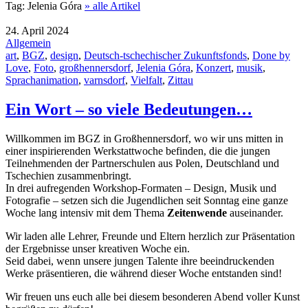
Tag:
Jelenia Góra
» alle Artikel
24. April 2024
Allgemein
art
,
BGZ
,
design
,
Deutsch-tschechischer Zukunftsfonds
,
Done by
Love
,
Foto
,
großhennersdorf
,
Jelenia Góra
,
Konzert
,
musik
,
Sprachanimation
,
varnsdorf
,
Vielfalt
,
Zittau
Ein Wort – so viele Bedeutungen…
Willkommen im BGZ in Großhennersdorf, wo wir uns mitten in
einer inspirierenden Werkstattwoche befinden, die die jungen
Teilnehmenden der Partnerschulen aus Polen, Deutschland und
Tschechien zusammenbringt.
In drei aufregenden Workshop-Formaten – Design, Musik und
Fotografie – setzen sich die Jugendlichen seit Sonntag eine ganze
Woche lang intensiv mit dem Thema
Zeitenwende
auseinander.
Wir laden alle Lehrer, Freunde und Eltern herzlich zur Präsentation
der Ergebnisse unser kreativen Woche ein.
Seid dabei, wenn unsere jungen Talente ihre beeindruckenden
Werke präsentieren, die während dieser Woche entstanden sind!
Wir freuen uns euch alle bei diesem besonderen Abend voller Kunst