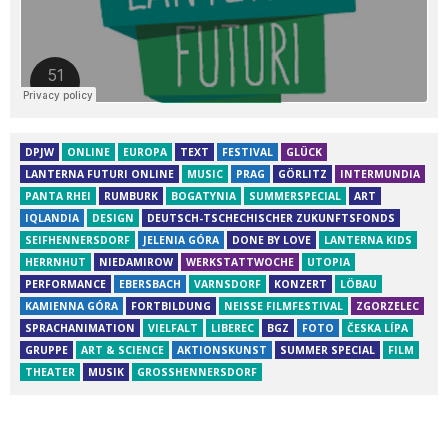
DPJW
ONLINE
EUROPA
TEXT
FESTIVAL
GLÜCK
LANTERNA FUTURI ONLINE
MUSIC
PRAG
GÖRLITZ
INTERMUNDIA
PANTA RHEI
RUMBURK
BOGATYNIA
SUMMERSPECIAL
ART
IQLANDIA
DESIGN
DEUTSCH-TSCHECHISCHER ZUKUNFTSFONDS
SEIFHENNERSDORF
JELENIA GÓRA
DONE BY LOVE
LANTERNA KIDS
HERRNHUT
NIEDAMIROW
WERKSTATTWOCHE
UTOPIA
PERFORMANCE
EBERSBACH
VARNSDORF
KONZERT
LÖBAU
KAMIENNA GÓRA
FORTBILDUNG
NEISSE FILMFESTIVAL
ZGORZELEC
SPRACHANIMATION
VIELFALT
LIBEREC
BGZ
FOTO
ČESKA LÍPA
GRUPPE
ART & SCIENCE
AKTIONSKUNST
SUMMER SPECIAL
FILM
THEATER
MUSIK
GROSSHENNERSDORF