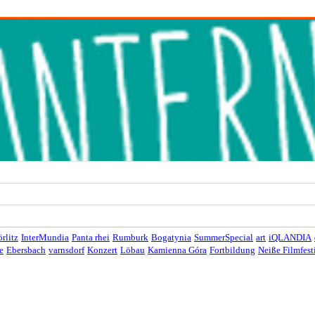
rlitz
InterMundia
Panta rhei
Rumburk
Bogatynia
SummerSpecial
art
iQLANDIA
e
Ebersbach
varnsdorf
Konzert
Löbau
Kamienna Góra
Fortbildung
Neiße Filmfest