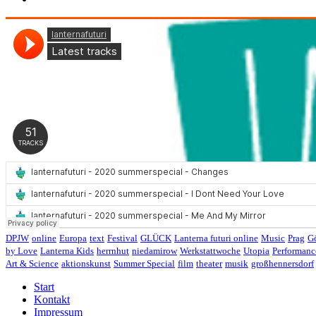
DPJW
online
Europa
text
Festival
GLÜCK
Lanterna futuri online
Music
Prag
Gö
by Love
Lanterna Kids
herrnhut
niedamirow
Werkstattwoche
Utopia
Performanc
Art & Science
aktionskunst
Summer Special
film
theater
musik
großhennersdorf
Start
Kontakt
Impressum