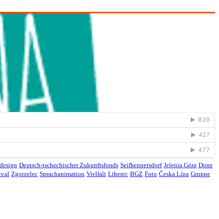
design
Deutsch-tschechischer Zukunftsfonds
Seifhennersdorf
Jelenia Góra
Done
ival
Zgorzelec
Sprachanimation
Vielfalt
Liberec
BGZ
Foto
Česka Lípa
Gruppe