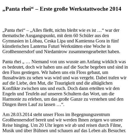
„Panta rhei“ – Erste große Werkstattwoche 2014
„Panta rhei“ – „Alles fließt, nichts bleibt wie es ist …“ war der
thematische Ausgangspunkt, mit dem 60 Schüler aus den
Gymnasien in Löbau, Ceska Lipa und Kamienna Gora in fünf
künstlerischen Lanterna Futuri Werkstätten eine Woche in
Großhennersdorf und Niedamirow zusammengearbeitet haben.
Panta rhei „ … Niemand von uns wusste am Anfang wirklich was
es bedeutet, doch wir haben uns auf die Suche begeben und sind in
den Fluss gestiegen. Wir haben uns ein Floss gebaut, um
flussabwärts zu sehen was wird und was vergeht. Dabei trafen wir
auf die Liebe, den Mut, die Traurigkeit und die alltäglichen
Konflikte zwischen uns und euch. Doch dann erteilten wir den
Engeln und Teufeln auf unseren Schultern das Wort, um die
Harmonie zu erleben, um das große Ganze zu verstehen und den
Dingen ihren Lauf zu lassen …“.
Am 28.03.2014 steht unser Floss im Begegnungszentrum
Großhennersdorf bereit und wir werden Ihnen zeigen wo unsere
Reise hinging. Um 20 Uhr legen wir ab und reisen durch Filme,
Musik und über Bühnen und schauen auf das Leben als Besucher.