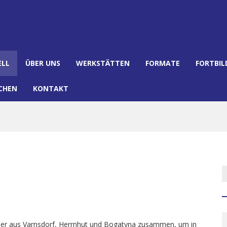
ELL
ÜBER UNS
WERKSTÄTTEN
FORMATE
FORTBI
CHEN
KONTAKT
üler aus Varnsdorf, Herrnhut und Bogatyna zusammen, um in