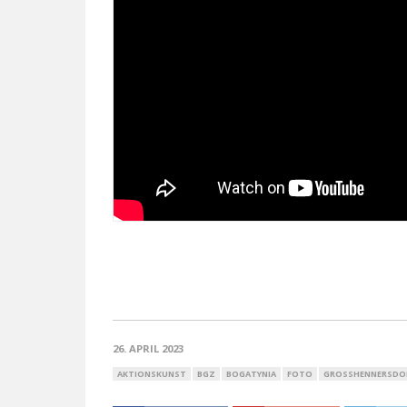
26. APRIL 2023
AKTIONSKUNST
BGZ
BOGATYNIA
FOTO
GROSSHENNERSDOR