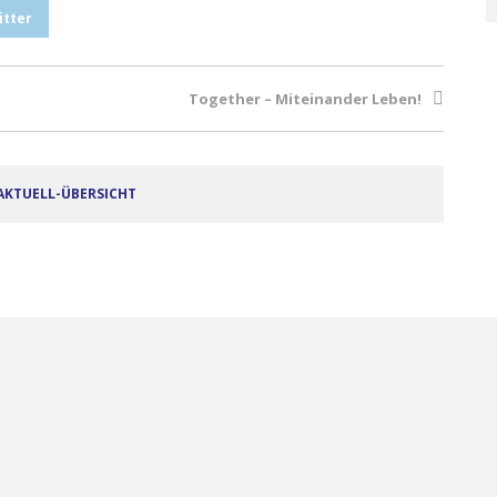
itter
Together – Miteinander Leben!
AKTUELL-ÜBERSICHT