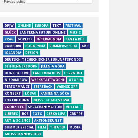
DPJW
ONLINE
EUROPA
TEXT
FESTIVAL
GLÜCK
LANTERNA FUTURI ONLINE
MUSIC
PRAG
GÖRLITZ
INTERMUNDIA
PANTA RHEI
RUMBURK
BOGATYNIA
SUMMERSPECIAL
ART
IQLANDIA
DESIGN
DEUTSCH-TSCHECHISCHER ZUKUNFTSFONDS
SEIFHENNERSDORF
JELENIA GÓRA
DONE BY LOVE
LANTERNA KIDS
HERRNHUT
NIEDAMIROW
WERKSTATTWOCHE
UTOPIA
PERFORMANCE
EBERSBACH
VARNSDORF
KONZERT
LÖBAU
KAMIENNA GÓRA
FORTBILDUNG
NEISSE FILMFESTIVAL
ZGORZELEC
SPRACHANIMATION
VIELFALT
LIBEREC
BGZ
FOTO
ČESKA LÍPA
GRUPPE
ART & SCIENCE
AKTIONSKUNST
SUMMER SPECIAL
FILM
THEATER
MUSIK
GROSSHENNERSDORF