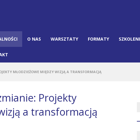
ALNOŚCI
O NAS
WARSZTATY
FORMATY
SZKOLEN
AKT
OJEKTY MŁODZIEŻOWE MIĘDZY WIZJĄ A TRANSFORMACJĄ
mianie: Projekty
izją a transformacją