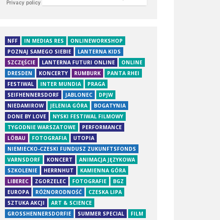
NFF
IN MEDIAS RES
ONLINEWORKSHOP
POZNAJ SAMEGO SIEBIE
LANTERNA KIDS
SZCZĘŚCIE
LANTERNA FUTURI ONLINE
ONLINE
DRESDEN
KONCERTY
RUMBURK
PANTA RHEI
FESTIWAL
INTER MUNDIA
PRAGA
SEIFHENNERSDORF
JABLONEC
DPJW
NIEDAMIROW
JELENIA GÓRA
BOGATYNIA
DONE BY LOVE
NYSKI FESTIWAL FILMOWY
TYGODNIE WARSZATOWE
PERFORMANCE
LÖBAU
FOTOGRAFIA
UTOPIA
NIEMIECKO-CZESKI FUNDUSZ ZUKUNFTSFONDS
VARNSDORF
KONCERT
ANIMACJA JĘZYKOWA
SZKOLENIE
HERRNHUT
KAMIENNA GÓRA
LIBEREC
ZGORZELEC
FOTOGRAFIE
BGZ
EUROPA
RÓŻNORODNOŚĆ
CZESKA LIPA
SZTUKA AKCJI
ART & SCIENCE
GROSSHENNERSDORFIE
SUMMER SPECIAL
FILM