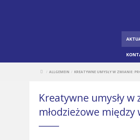
AKTU
KONT
ALLGEMEIN
KREATYWNE UMYSŁY W ZMIANIE: PR
/
/
Kreatywne umysły w z
młodzieżowe między w