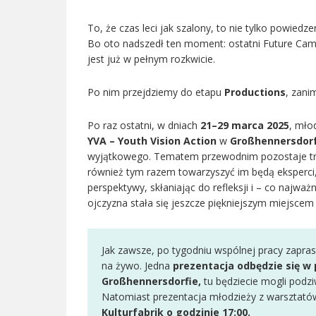
To, że czas leci jak szalony, to nie tylko powiedz
Bo oto nadszedł ten moment: ostatni Future Cam
jest już w pełnym rozkwicie.
Po nim przejdziemy do etapu
Productions
, zani
Po raz ostatni, w dniach
21–29 marca 2025
, mło
YVA – Youth Vision Action
w
Großhennersdorf
wyjątkowego. Tematem przewodnim pozostaje tran
również tym razem towarzyszyć im będą eksperci
perspektywy, skłaniając do refleksji i – co najwa
ojczyzna stała się jeszcze piękniejszym miejscem 
Jak zawsze, po tygodniu wspólnej pracy zapra
na żywo. Jedna
prezentacja odbędzie się w p
Großhennersdorfie,
tu będziecie mogli podzi
Natomiast prezentacja młodzieży z warsztat
Kulturfabrik o godzinie
17:00.