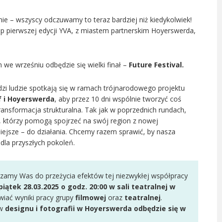
enie – wszyscy odczuwamy to teraz bardziej niż kiedykolwiek!
p pierwszej edycji YVA, z miastem partnerskim Hoyerswerda,
m we wrześniu odbędzie się wielki finał –
Future Festival.
dzi ludzie spotkają się w ramach trójnarodowego projektu
 i Hoyerswerda
, aby przez 10 dni wspólnie tworzyć coś
sformacja strukturalna. Tak jak w poprzednich rundach,
, którzy pomogą spojrzeć na swój region z nowej
żniejsze – do działania. Chcemy razem sprawić, by nasza
dla przyszłych pokoleń.
szamy Was do przeżycia efektów tej niezwykłej współpracy
iątek 28.03.2025 o godz. 20:00 w sali teatralnej w
wiać wyniki pracy grupy
filmowej
oraz
teatralnej
.
ów
designu i fotografii
w Hoyerswerda odbędzie się w