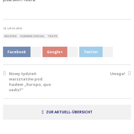
16. LIPCA 2016
MUZYKA
SUMMER SPECIAL
TEATR
Facebook
Google+
Twitter
Nowy tydzień
Uwaga!
warsztatów pod
hasłem „Europo, quo
vadis?”
ZUR AKTUELL-ÜBERSICHT