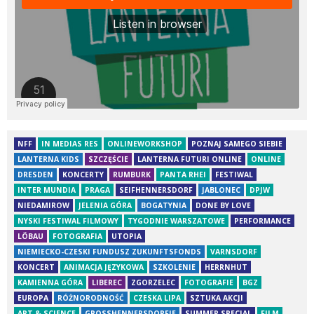
NFF
IN MEDIAS RES
ONLINEWORKSHOP
POZNAJ SAMEGO SIEBIE
LANTERNA KIDS
SZCZĘŚCIE
LANTERNA FUTURI ONLINE
ONLINE
DRESDEN
KONCERTY
RUMBURK
PANTA RHEI
FESTIWAL
INTER MUNDIA
PRAGA
SEIFHENNERSDORF
JABLONEC
DPJW
NIEDAMIROW
JELENIA GÓRA
BOGATYNIA
DONE BY LOVE
NYSKI FESTIWAL FILMOWY
TYGODNIE WARSZATOWE
PERFORMANCE
LÖBAU
FOTOGRAFIA
UTOPIA
NIEMIECKO-CZESKI FUNDUSZ ZUKUNFTSFONDS
VARNSDORF
KONCERT
ANIMACJA JĘZYKOWA
SZKOLENIE
HERRNHUT
KAMIENNA GÓRA
LIBEREC
ZGORZELEC
FOTOGRAFIE
BGZ
EUROPA
RÓŻNORODNOŚĆ
CZESKA LIPA
SZTUKA AKCJI
ART & SCIENCE
GROSSHENNERSDORFIE
SUMMER SPECIAL
FILM