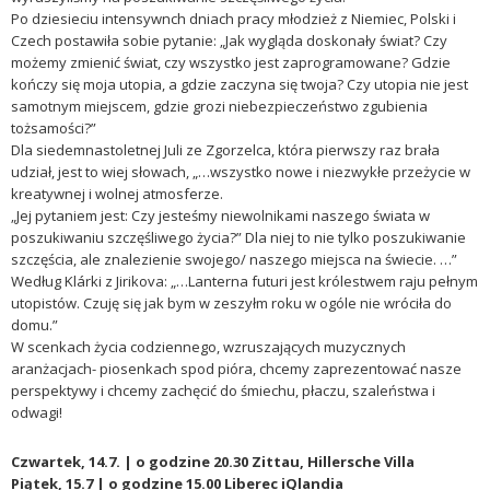
Po dziesieciu intensywnch dniach pracy młodzież z Niemiec, Polski i
Czech postawiła sobie pytanie: „Jak wygląda doskonały świat? Czy
możemy zmienić
świat, czy wszystko jest zaprogramowane? Gdzie
kończy się moja utopia, a gdzie zaczyna się twoja? Czy utopia nie jest
samotnym miejscem, gdzie grozi niebezpieczeństwo zgubienia
tożsamości?”
Dla siedemnastoletnej Juli ze Zgorzelca, która pierwszy raz brała
udział, jest to wiej słowach, „…wszystko nowe i niezwykłe przeżycie w
kreatywnej i wolnej atmosferze.
„Jej pytaniem jest: Czy jesteśmy niewolnikami naszego świata w
poszukiwaniu szczęśliwego życia?” Dla niej to nie tylko poszukiwanie
szczęścia, ale znalezienie swojego/ naszego miejsca na świecie. …”
Według Klárki z Jirikova: „…Lanterna futuri jest królestwem raju pełnym
utopistów. Czuję się jak bym w zeszyłm roku w ogóle nie wróciła do
domu.”
W scenkach życia codziennego, wzruszających muzycznych
aranżacjach- piosenkach spod pióra, chcemy zaprezentować nasze
perspektywy i chcemy zachęcić do śmiechu, płaczu, szaleństwa i
odwagi!
Czwartek, 14.7. | o godzine 20.30 Zittau, Hillersche Villa
Piątek, 15.7 | o godzine 15.00 Liberec iQlandia