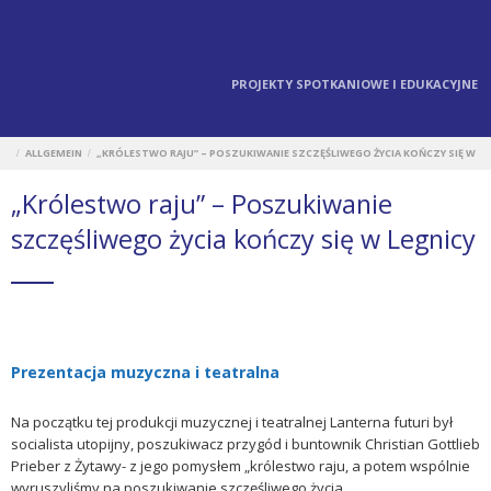
PROJEKTY SPOTKANIOWE I EDUKACYJNE
ALLGEMEIN
„KRÓLESTWO RAJU” – POSZUKIWANIE SZCZĘŚLIWEGO ŻYCIA KOŃCZY SIĘ W
/
/
LEGNICY
„Królestwo raju” – Poszukiwanie
szczęśliwego życia kończy się w Legnicy
Prezentacja muzyczna i teatralna
Na początku tej produkcji muzycznej i teatralnej Lanterna futuri był
socialista utopijny, poszukiwacz przygód i buntownik Christian Gottlieb
Prieber z Żytawy- z jego pomysłem „królestwo raju, a potem wspólnie
wyruszyliśmy na poszukiwanie szczęśliwego życia.