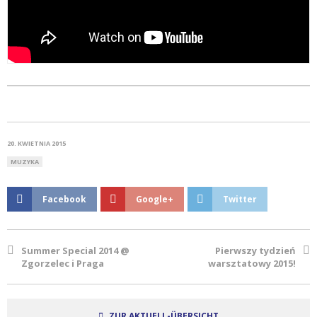
20. KWIETNIA 2015
MUZYKA
Facebook
Google+
Twitter
Summer Special 2014 @
Pierwszy tydzień
Zgorzelec i Praga
warsztatowy 2015!
ZUR AKTUELL-ÜBERSICHT