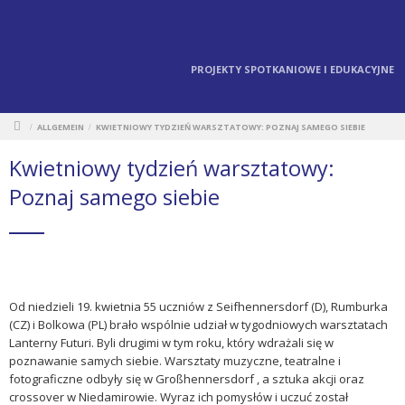
PROJEKTY SPOTKANIOWE I EDUKACYJNE
ALLGEMEIN
KWIETNIOWY TYDZIEŃ WARSZTATOWY: POZNAJ SAMEGO SIEBIE
/
/
Kwietniowy tydzień warsztatowy:
Poznaj samego siebie
Od niedzieli 19. kwietnia 55 uczniów z Seifhennersdorf (D), Rumburka
(CZ) i Bolkowa (PL) brało wspólnie udział w tygodniowych warsztatach
Lanterny Futuri. Byli drugimi w tym roku, który wdrażali się
w
poznawanie samych siebie. Warsztaty muzyczne, teatralne i
fotograficzne odbyły się w Großhennersdorf , a sztuka akcji oraz
crossover w Niedamirowie. Wyraz ich pomysłów i uczuć został