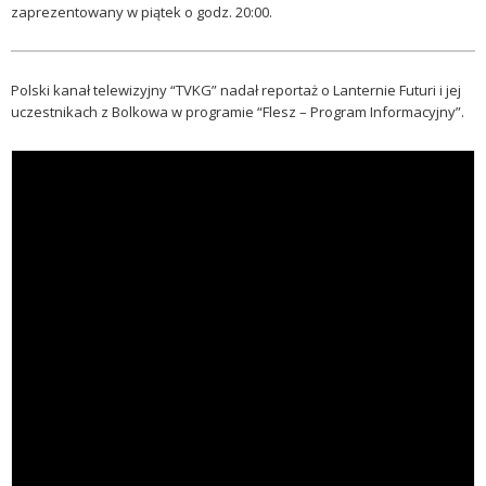
zaprezentowany w piątek o godz. 20:00.
Polski kanał telewizyjny “TVKG” nadał reportaż o Lanternie Futuri i jej
uczestnikach z Bolkowa w programie “Flesz – Program Informacyjny”.