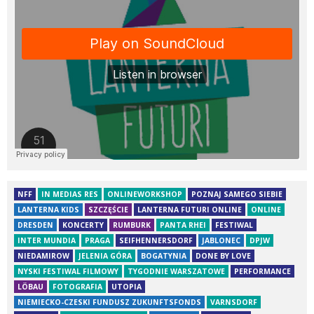
NFF
IN MEDIAS RES
ONLINEWORKSHOP
POZNAJ SAMEGO SIEBIE
LANTERNA KIDS
SZCZĘŚCIE
LANTERNA FUTURI ONLINE
ONLINE
DRESDEN
KONCERTY
RUMBURK
PANTA RHEI
FESTIWAL
INTER MUNDIA
PRAGA
SEIFHENNERSDORF
JABLONEC
DPJW
NIEDAMIROW
JELENIA GÓRA
BOGATYNIA
DONE BY LOVE
NYSKI FESTIWAL FILMOWY
TYGODNIE WARSZATOWE
PERFORMANCE
LÖBAU
FOTOGRAFIA
UTOPIA
NIEMIECKO-CZESKI FUNDUSZ ZUKUNFTSFONDS
VARNSDORF