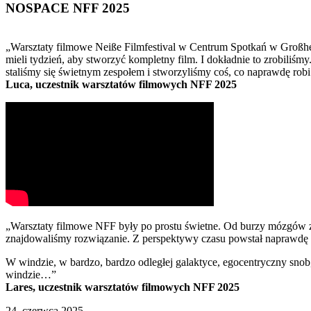
NOSPACE NFF 2025
„Warsztaty filmowe Neiße Filmfestival w Centrum Spotkań w Großhen
mieli tydzień, aby stworzyć kompletny film. I dokładnie to zrobiliś
staliśmy się świetnym zespołem i stworzyliśmy coś, co naprawdę robi
Luca, uczestnik warsztatów filmowych NFF 2025
„Warsztaty filmowe NFF były po prostu świetne. Od burzy mózgów z f
znajdowaliśmy rozwiązanie. Z perspektywy czasu powstał naprawdę sp
W windzie, w bardzo, bardzo odległej galaktyce, egocentryczny snob
windzie…”
Lares, uczestnik warsztatów filmowych NFF 2025
24. czerwca 2025