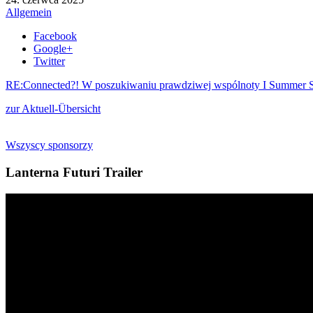
Allgemein
Facebook
Google+
Twitter
RE:Connected?! W poszukiwaniu prawdziwej wspólnoty I Summer S
zur Aktuell-Übersicht
Wszyscy sponsorzy
Lanterna Futuri Trailer