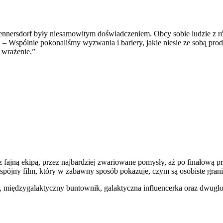
nersdorf były niesamowitym doświadczeniem. Obcy sobie ludzie z róż
my. – Wspólnie pokonaliśmy wyzwania i bariery, jakie niesie ze sobą p
 wrażenie.”
ajną ekipą, przez najbardziej zwariowane pomysły, aż po finałową pr
ójny film, który w zabawny sposób pokazuje, czym są osobiste granice
, międzygalaktyczny buntownik, galaktyczna influencerka oraz dwugłow