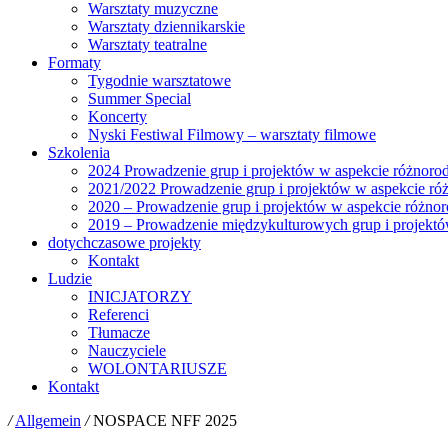
Warsztaty muzyczne
Warsztaty dziennikarskie
Warsztaty teatralne
Formaty
Tygodnie warsztatowe
Summer Special
Koncerty
Nyski Festiwal Filmowy – warsztaty filmowe
Szkolenia
2024 Prowadzenie grup i projektów w aspekcie różnoro
2021/2022 Prowadzenie grup i projektów w aspekcie ró
2020 – Prowadzenie grup i projektów w aspekcie różnor
2019 – Prowadzenie międzykulturowych grup i projekt
dotychczasowe projekty
Kontakt
Ludzie
INICJATORZY
Referenci
Tłumacze
Nauczyciele
WOLONTARIUSZE
Kontakt
/
Allgemein
/
NOSPACE NFF 2025