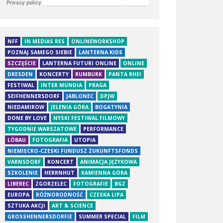
NFF
IN MEDIAS RES
ONLINEWORKSHOP
POZNAJ SAMEGO SIEBIE
LANTERNA KIDS
SZCZĘŚCIE
LANTERNA FUTURI ONLINE
ONLINE
DRESDEN
KONCERTY
RUMBURK
PANTA RHEI
FESTIWAL
INTER MUNDIA
PRAGA
SEIFHENNERSDORF
JABLONEC
DPJW
NIEDAMIROW
JELENIA GÓRA
BOGATYNIA
DONE BY LOVE
NYSKI FESTIWAL FILMOWY
TYGODNIE WARSZATOWE
PERFORMANCE
LÖBAU
FOTOGRAFIA
UTOPIA
NIEMIECKO-CZESKI FUNDUSZ ZUKUNFTSFONDS
VARNSDORF
KONCERT
ANIMACJA JĘZYKOWA
SZKOLENIE
HERRNHUT
KAMIENNA GÓRA
LIBEREC
ZGORZELEC
FOTOGRAFIE
BGZ
EUROPA
RÓŻNORODNOŚĆ
CZESKA LIPA
SZTUKA AKCJI
ART & SCIENCE
GROSSHENNERSDORFIE
SUMMER SPECIAL
FILM