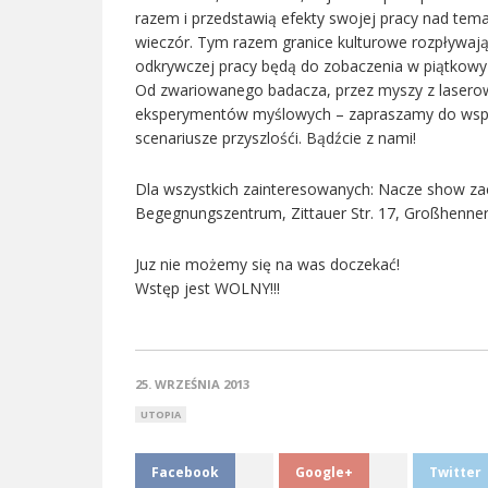
razem i przedstawią efekty swojej pracy nad tem
wieczór. Tym razem granice kulturowe rozpływają
odkrywczej pracy będą do zobaczenia w piątkowy 
Od zwariowanego badacza, przez myszy z lasero
eksperymentów myślowych – zapraszamy do wspó
scenariusze przyszlośći. Bądźcie z nami!
Dla wszystkich zainteresowanych: Nacze show zac
Begegnungszentrum, Zittauer Str. 17, Großhenner
Juz nie możemy się na was doczekać!
Wstęp jest WOLNY!!!
25. WRZEŚNIA 2013
UTOPIA
Facebook
Google+
Twitter