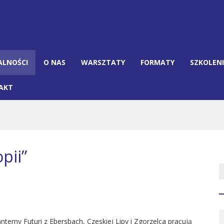
ALNOŚCI
O NAS
WARSZTATY
FORMATY
SZKOLEN
AKT
pii”
nterny Futuri z Ebersbach, Czeskiej Lipy i Zgorzelca pracują