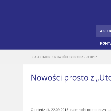
AKTU
KONT
ALLGEMEIN
NOWOŚCI PROSTO Z „UTOPII”
/
/
Nowości prosto z „Uto
Od niedzieli, 22.09.2013, najmłodsi podopieczni La