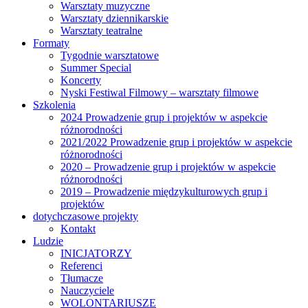
Warsztaty muzyczne
Warsztaty dziennikarskie
Warsztaty teatralne
Formaty
Tygodnie warsztatowe
Summer Special
Koncerty
Nyski Festiwal Filmowy – warsztaty filmowe
Szkolenia
2024 Prowadzenie grup i projektów w aspekcie
różnorodności
2021/2022 Prowadzenie grup i projektów w aspekcie
różnorodności
2020 – Prowadzenie grup i projektów w aspekcie
różnorodności
2019 – Prowadzenie międzykulturowych grup i
projektów
dotychczasowe projekty
Kontakt
Ludzie
INICJATORZY
Referenci
Tłumacze
Nauczyciele
WOLONTARIUSZE