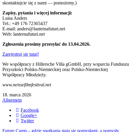
skontaktujcie się z nami — pomożemy.)
Zapisy, pytania i więcej informacji:
Luisa Anders
Tel.: +49 176 72365437
E-mail: anders@lanternafuturi.net
Web: lanternafuturi.net
Zgłoszenia prosimy przesyłać do 13.04.2026.
Zarejestruj się tutaj!
We współpracy z Hillersche Villa gGmbH, przy wsparciu Funduszu
Przyszłości Polsko-Niemieckiej oraz Polsko-Niemieckiej
Współpracy Młodzieży.
www.neissefilmfestival.net
18. marca 2026
Allgemein
Facebook
Google+
Twitter
Future Camp – gdzie spotkania stają się pomysłami, a pomysły