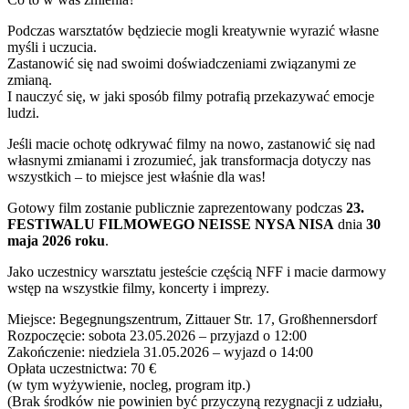
Podczas warsztatów będziecie mogli kreatywnie wyrazić własne
myśli i uczucia.
Zastanowić się nad swoimi doświadczeniami związanymi ze
zmianą.
I nauczyć się, w jaki sposób filmy potrafią przekazywać emocje
ludzi.
Jeśli macie ochotę odkrywać filmy na nowo, zastanowić się nad
własnymi zmianami i zrozumieć, jak transformacja dotyczy nas
wszystkich – to miejsce jest właśnie dla was!
Gotowy film zostanie publicznie zaprezentowany podczas
23.
FESTIWALU FILMOWEGO NEISSE NYSA NISA
dnia
30
maja 2026 roku
.
Jako uczestnicy warsztatu jesteście częścią NFF i macie darmowy
wstęp na wszystkie filmy, koncerty i imprezy.
Miejsce: Begegnungszentrum, Zittauer Str. 17, Großhennersdorf
Rozpoczęcie: sobota 23.05.2026 – przyjazd o 12:00
Zakończenie: niedziela 31.05.2026 – wyjazd o 14:00
Opłata uczestnictwa: 70 €
(w tym wyżywienie, nocleg, program itp.)
(Brak środków nie powinien być przyczyną rezygnacji z udziału,