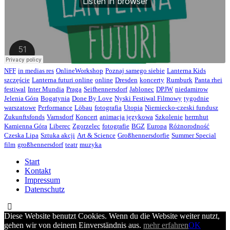
NFF
in medias res
OnlineWorkshop
Poznaj samego siebie
Lanterna Kids
szczęście
Lanterna futuri online
online
Dresden
koncerty
Rumburk
Panta rhei
festiwal
Inter Mundia
Praga
Seifhennersdorf
Jablonec
DPJW
niedamirow
Jelenia Góra
Bogatynia
Done By Love
Nyski Festiwal Filmowy
tygodnie
warszatowe
Performance
Löbau
fotografia
Utopia
Niemiecko-czeski fundusz
Zukunftsfonds
Varnsdorf
Koncert
animacja językowa
Szkolenie
herrnhut
Kamienna Góra
Liberec
Zgorzelec
fotografie
BGZ
Europa
Różnorodność
Czeska Lipa
Sztuka akcji
Art & Science
Großhennersdorfie
Summer Special
film
großhennersdorf
teatr
muzyka
Start
Kontakt
Impressum
Datenschutz
Diese Website benutzt Cookies. Wenn du die Website weiter nutzt,
gehen wir von deinem Einverständnis aus.
mehr erfahren
OK