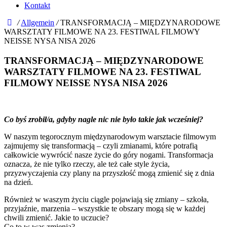
Kontakt
/
Allgemein
/
TRANSFORMACJĄ – MIĘDZYNARODOWE
WARSZTATY FILMOWE NA 23. FESTIWAL FILMOWY
NEISSE NYSA NISA 2026
TRANSFORMACJĄ – MIĘDZYNARODOWE
WARSZTATY FILMOWE NA 23. FESTIWAL
FILMOWY NEISSE NYSA NISA 2026
Co byś zrobił/a, gdyby nagle nic nie było takie jak wcześniej?
W naszym tegorocznym międzynarodowym warsztacie filmowym
zajmujemy się transformacją – czyli zmianami, które potrafią
całkowicie wywrócić nasze życie do góry nogami. Transformacja
oznacza, że nie tylko rzeczy, ale też całe style życia,
przyzwyczajenia czy plany na przyszłość mogą zmienić się z dnia
na dzień.
Również w waszym życiu ciągle pojawiają się zmiany – szkoła,
przyjaźnie, marzenia – wszystkie te obszary mogą się w każdej
chwili zmienić. Jakie to uczucie?
Co to w was zmienia?