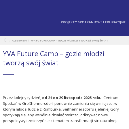
PROJEKTY SPOTKANIOWE I EDUKACYJNE
ALLGEMEIN
YVA FUTURE CAMP – GDZIE MŁODZI TWORZĄ SWÓJ ŚWIAT
/
/
YVA Future Camp – gdzie młodzi
tworzą swój świat
Przez kolejny tydzień,
od 21 do 29 listopada 2025 roku
, Centrum
Spotkań w Großhennersdorf ponownie zamienia się w miejsce, w
którym młodzi ludzie z Rumburka, Seifhennersdorfu i Jeleniej Góry
spotykają się, aby wspólnie działać twórczo, odkrywać nowe
perspektywy i zmierzyć się z tematem transformacji strukturalnej.