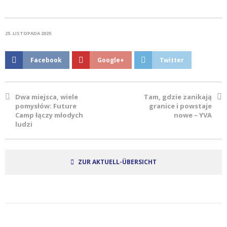
25. LISTOPADA 2025
Facebook
Google+
Twitter
Dwa miejsca, wiele
Tam, gdzie zanikają
pomysłów: Future
granice i powstaje
Camp łączy młodych
nowe – YVA
ludzi
ZUR AKTUELL-ÜBERSICHT