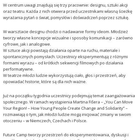
W centrum uwagi znajdują się trzy pracownie: designu, sztuki akcji
oraz teatru. Każda z nich otwiera przed uczestnikami własną ścieżkę
wyrażania pytań o świat, pomysłów i doświadczeń poprzez sztukę.
W warsztacie designu chodzi o nadawanie formy ideom. Młodzież
tworzy własne koncepcje wizualne i sposoby komunikacji – zarówno
cyfrowe, jak i analogowe.
W sztuce akcji powstają działania oparte na ruchu, materiale i
spontanicznych pomysłach. Uczestnicy eksperymentują z różnymi
formami wyrazu – od krótkich sekwencji filmowych po działania
performatywne.
W teatrze młodzi ludzie wykorzystują ciało, głos i przestrzeń, aby
opowiadać historie, które są dla nich ważne.
Już na początku tygodnia uczestnicy podejmują temat zaangażowania
społecznego. W ramach wystąpienia Martina Fišera – „You Can Move
Your Region! – How Young People Create Change and Solidarity” –
rozmawiają o tym, jak młodzi ludzie mogą inicjować zmiany w swoim
otoczeniu – w Niemczech, Czechach i Polsce.
Future Camp tworzy przestrzeń do eksperymentowania, dyskusji i