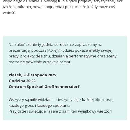
wspólnego działania. Powstają tu nie tylko projekty artystyczne, lecz
także spotkania, nowe spojrzenia i poczucie, że każdy może coś
wnieść.
Na zakończenie tygodnia serdecznie zapraszamy na
prezentację, podczas której młodzież pokaże efekty swojej
pracy: projekty designu, działania performatywne oraz sceny
teatralne powstałe w trakcie campu.
Piątek, 28 listopada 2025
Godzina 20:00
Centrum Spotkań Großhennersdorf
Wszyscy są mile widziani – cieszymy się z każdej obecności,
każdego głosu i każdego spotkania.
Przyjdźcie i świętujcie razem z nami ten wyjątkowy wieczór!