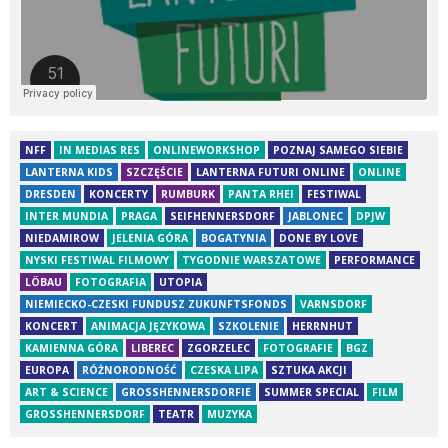
NFF
IN MEDIAS RES
ONLINEWORKSHOP
POZNAJ SAMEGO SIEBIE
LANTERNA KIDS
SZCZĘŚCIE
LANTERNA FUTURI ONLINE
ONLINE
DRESDEN
KONCERTY
RUMBURK
PANTA RHEI
FESTIWAL
INTER MUNDIA
PRAGA
SEIFHENNERSDORF
JABLONEC
DPJW
NIEDAMIROW
JELENIA GÓRA
BOGATYNIA
DONE BY LOVE
NYSKI FESTIWAL FILMOWY
TYGODNIE WARSZATOWE
PERFORMANCE
LÖBAU
FOTOGRAFIA
UTOPIA
NIEMIECKO-CZESKI FUNDUSZ ZUKUNFTSFONDS
VARNSDORF
KONCERT
ANIMACJA JĘZYKOWA
SZKOLENIE
HERRNHUT
KAMIENNA GÓRA
LIBEREC
ZGORZELEC
FOTOGRAFIE
BGZ
EUROPA
RÓŻNORODNOŚĆ
CZESKA LIPA
SZTUKA AKCJI
ART & SCIENCE
GROSSHENNERSDORFIE
SUMMER SPECIAL
FILM
GROSSHENNERSDORF
TEATR
MUZYKA