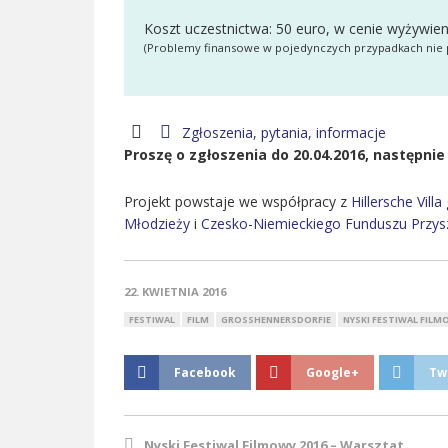
Koszt uczestnictwa: 50 euro, w cenie wyżywie
(Problemy finansowe w pojedynczych przypadkach nie p
Zgłoszenia, pytania, informacje
Proszę o zgłoszenia do 20.04.2016, następnie
Projekt powstaje we współpracy z
Hillersche Vil
Młodzieży
i
Czesko-Niemieckiego Funduszu Przysz
22. KWIETNIA 2016
FESTIWAL
FILM
GROSSHENNERSDORFIE
NYSKI FESTIWAL FILM
Facebook
Google+
Tw
Nyski Festiwal Filmowy 2016 – Warsztat