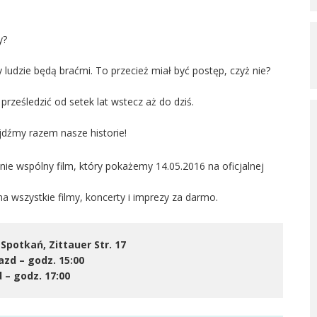
y?
 ludzie będą braćmi. To przecież miał być postęp, czyż nie?
rześledzić od setek lat wstecz aż do dziś.
dźmy razem nasze historie!
nie wspólny film, który pokażemy 14.05.2016 na oficjalnej
 wszystkie filmy, koncerty i imprezy za darmo.
otkań, Zittauer Str. 17
azd – godz. 15:00
– godz. 17:00