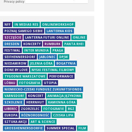
NFF
IN MEDIAS RES
ONLINEWORKSHOP
POZNAJ SAMEGO SIEBIE
LANTERNA KIDS
SZCZĘŚCIE
LANTERNA FUTURI ONLINE
ONLINE
DRESDEN
KONCERTY
RUMBURK
PANTA RHEI
FESTIWAL
INTER MUNDIA
PRAGA
SEIFHENNERSDORF
JABLONEC
DPJW
NIEDAMIROW
JELENIA GÓRA
BOGATYNIA
DONE BY LOVE
NYSKI FESTIWAL FILMOWY
TYGODNIE WARSZATOWE
PERFORMANCE
LÖBAU
FOTOGRAFIA
UTOPIA
NIEMIECKO-CZESKI FUNDUSZ ZUKUNFTSFONDS
VARNSDORF
KONCERT
ANIMACJA JĘZYKOWA
SZKOLENIE
HERRNHUT
KAMIENNA GÓRA
LIBEREC
ZGORZELEC
FOTOGRAFIE
BGZ
EUROPA
RÓŻNORODNOŚĆ
CZESKA LIPA
SZTUKA AKCJI
ART & SCIENCE
GROSSHENNERSDORFIE
SUMMER SPECIAL
FILM