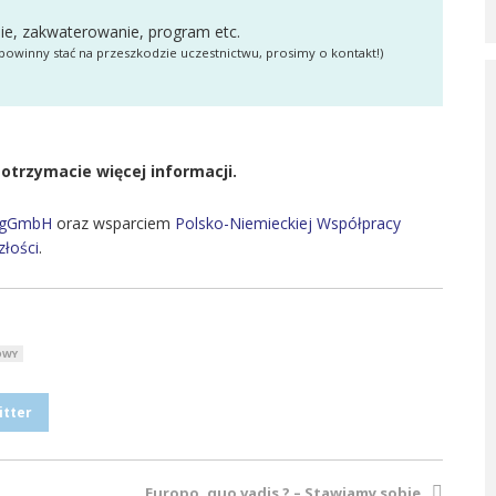
nie, zakwaterowanie, program etc.
owinny stać na przeszkodzie uczestnictwu, prosimy o kontakt!)
 otrzymacie więcej informacji.
la gGmbH
oraz wsparciem
Polsko-Niemieckiej Współpracy
łości
.
OWY
itter
Europo, quo vadis ? – Stawiamy sobie