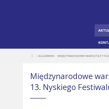
AKTU
KONT
ALLGEMEIN
MIĘDZYNARODOWE WARSZTATY FILM
/
/
Międzynarodowe wars
13. Nyskiego Festiwa