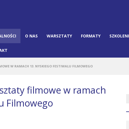
ALNOŚCI
O NAS
WARSZTATY
FORMATY
SZKOLEN
AKT
OWE W RAMACH 13. NYSKIEGO FESTIWALU FILMOWEGO
ztaty filmowe w ramach
lu Filmowego