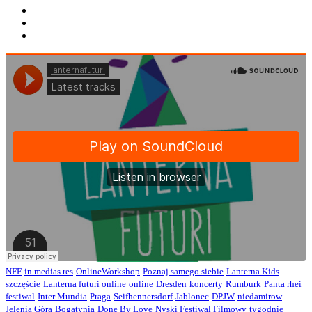
NFF
in medias res
OnlineWorkshop
Poznaj samego siebie
Lanterna Kids
szczęście
Lanterna futuri online
online
Dresden
koncerty
Rumburk
Panta rhei
festiwal
Inter Mundia
Praga
Seifhennersdorf
Jablonec
DPJW
niedamirow
Jelenia Góra
Bogatynia
Done By Love
Nyski Festiwal Filmowy
tygodnie