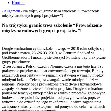
Kontakt
/
Allgemein
/
Na trójstyku granic trwa szkolenie “Prowadzenie
międzynarodowych grup i projektów”!
Na trójstyku granic trwa szkolenie “Prowadzenie
międzynarodowych grup i projektów”!
Drugie seminarium cyklu szkoleniowego w 2019 roku odbyło się
pod koniec marca, 23.-26.03. 2019, w Centrum Spotkań w
Großhennersdorf. I możemy się cieszyć! Powstały trzy praktyczne
grupy projektowe.
Z zespołami z Polski, Czech i Niemiec czekają nas tego lata trzy
praktyczne projekty
na temat zrównoważonego rozwoju, Europy i
aktualnych perspektyw – w ramach kreatywnej wymiany między
młodymi ludźmi. Celem jest zaangażowanie młodych ludzi w
regionie. Projekty będą prowadzone przez dwu- i trzynarodowe
zespoły, złożone z czterech liderów projektu. Drugie seminarium
poruszało tematykę umiejętności w zakresie procesów grupowych,
budowania zespołu i faz projektu – od przygotowania, poprzez
wdrożenie do działań po jego zakończeniu, a także zagadnienia
związane z własnym rozwojem – od pomysłu do celu – w ramach
własnych projektów praktycznych.