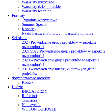
Warsztaty muzyczne
Warsztaty dziennikarskie
Warsztaty teatralne
Formaty
Tygodnie warsztatowe
Summer Special
Koncerty
Nyski Festiwal Filmowy – warsztaty filmowe
Szkolenia
2024 Prowadzenie grup i projektów w aspekcie
różnorodności
2021/2022 Prowadzenie grup i projektów w aspekcie
różnorodności
2020 – Prowadzenie grup i projektów w aspekcie
różnorodności
2019 – Prowadzenie międzykulturowych grup i
projektów
dotychczasowe projekty
Kontakt
Ludzie
INICJATORZY
Referenci
Tłumacze
Nauczyciele
WOLONTARIUSZE