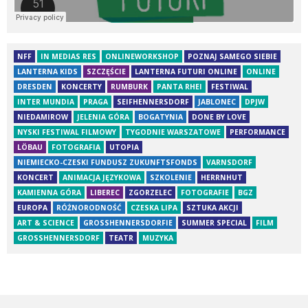
NFF
IN MEDIAS RES
ONLINEWORKSHOP
POZNAJ SAMEGO SIEBIE
LANTERNA KIDS
SZCZĘŚCIE
LANTERNA FUTURI ONLINE
ONLINE
DRESDEN
KONCERTY
RUMBURK
PANTA RHEI
FESTIWAL
INTER MUNDIA
PRAGA
SEIFHENNERSDORF
JABLONEC
DPJW
NIEDAMIROW
JELENIA GÓRA
BOGATYNIA
DONE BY LOVE
NYSKI FESTIWAL FILMOWY
TYGODNIE WARSZATOWE
PERFORMANCE
LÖBAU
FOTOGRAFIA
UTOPIA
NIEMIECKO-CZESKI FUNDUSZ ZUKUNFTSFONDS
VARNSDORF
KONCERT
ANIMACJA JĘZYKOWA
SZKOLENIE
HERRNHUT
KAMIENNA GÓRA
LIBEREC
ZGORZELEC
FOTOGRAFIE
BGZ
EUROPA
RÓŻNORODNOŚĆ
CZESKA LIPA
SZTUKA AKCJI
ART & SCIENCE
GROSSHENNERSDORFIE
SUMMER SPECIAL
FILM
GROSSHENNERSDORF
TEATR
MUZYKA