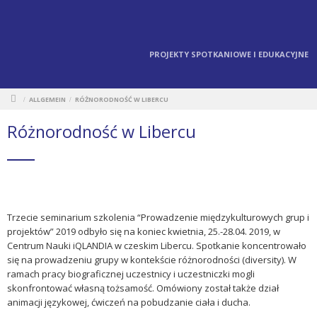
PROJEKTY SPOTKANIOWE I EDUKACYJNE
ALLGEMEIN
RÓŻNORODNOŚĆ W LIBERCU
/
/
Różnorodność w Libercu
Trzecie seminarium szkolenia “Prowadzenie międzykulturowych grup i
projektów” 2019 odbyło się na koniec kwietnia, 25.-28.04. 2019, w
Centrum Nauki iQLANDIA w czeskim Libercu. Spotkanie koncentrowało
się na prowadzeniu grupy w kontekście różnorodności (diversity). W
ramach pracy biograficznej uczestnicy i uczestniczki mogli
skonfrontować własną tożsamość. Omówiony został także dział
animacji językowej, ćwiczeń na pobudzanie ciała i ducha.