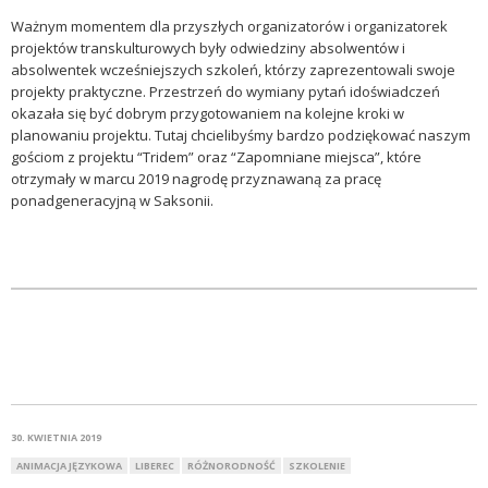
Ważnym momentem dla przyszłych organizatorów i organizatorek
projektów transkulturowych były odwiedziny absolwentów i
absolwentek wcześniejszych szkoleń, którzy zaprezentowali swoje
projekty praktyczne. Przestrzeń do wymiany pytań idoświadczeń
okazała się być dobrym przygotowaniem na kolejne kroki w
planowaniu projektu. Tutaj chcielibyśmy bardzo podziękować naszym
gościom z projektu “Tridem” oraz “Zapomniane miejsca”, które
otrzymały w marcu 2019 nagrodę przyznawaną za pracę
ponadgeneracyjną w Saksonii.
30. KWIETNIA 2019
ANIMACJA JĘZYKOWA
LIBEREC
RÓŻNORODNOŚĆ
SZKOLENIE