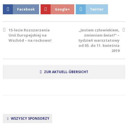
Facebook
Google+
Twitter
15-lecie Rozszerzenia
„Jestem człowiekiem,
Unii Europejskiej na
zmieniam świat!“ –
Wschód – na rockowo!
tydzień warsztatowy
od 05. do 11. kwietnia
2019
ZUR AKTUELL-ÜBERSICHT
WSZYSCY SPONSORZY