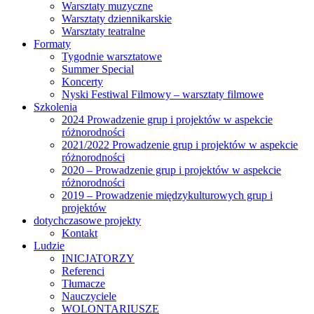
Warsztaty muzyczne
Warsztaty dziennikarskie
Warsztaty teatralne
Formaty
Tygodnie warsztatowe
Summer Special
Koncerty
Nyski Festiwal Filmowy – warsztaty filmowe
Szkolenia
2024 Prowadzenie grup i projektów w aspekcie
różnorodności
2021/2022 Prowadzenie grup i projektów w aspekcie
różnorodności
2020 – Prowadzenie grup i projektów w aspekcie
różnorodności
2019 – Prowadzenie międzykulturowych grup i
projektów
dotychczasowe projekty
Kontakt
Ludzie
INICJATORZY
Referenci
Tłumacze
Nauczyciele
WOLONTARIUSZE