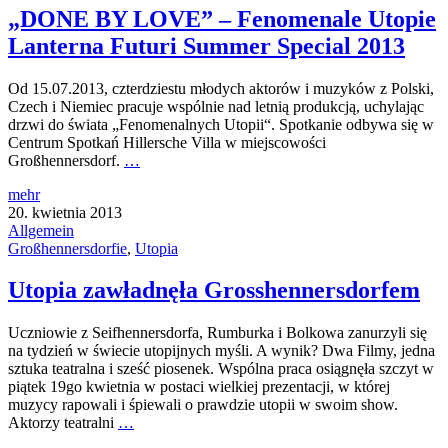
„DONE BY LOVE” – Fenomenale Utopie
Lanterna Futuri Summer Special 2013
Od 15.07.2013, czterdziestu młodych aktorów i muzyków z Polski,
Czech i Niemiec pracuje wspólnie nad letnią produkcją, uchylając
drzwi do świata „Fenomenalnych Utopii“. Spotkanie odbywa się w
Centrum Spotkań Hillersche Villa w miejscowości
Großhennersdorf.
…
mehr
20. kwietnia 2013
Allgemein
Großhennersdorfie
,
Utopia
Utopia zawładnęła Grosshennersdorfem
Uczniowie z Seifhennersdorfa, Rumburka i Bolkowa zanurzyli się
na tydzień w świecie utopijnych myśli. A wynik? Dwa Filmy, jedna
sztuka teatralna i sześć piosenek. Wspólna praca osiągnęła szczyt w
piątek 19go kwietnia w postaci wielkiej prezentacji, w której
muzycy rapowali i śpiewali o prawdzie utopii w swoim show.
Aktorzy teatralni
…