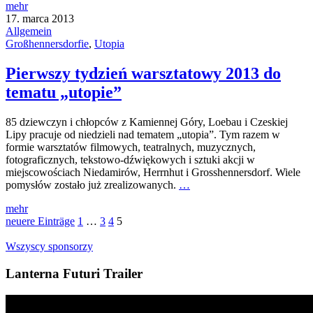
mehr
17. marca 2013
Allgemein
Großhennersdorfie
,
Utopia
Pierwszy tydzień warsztatowy 2013 do
tematu „utopie”
85 dziewczyn i chłopców z Kamiennej Góry, Loebau i Czeskiej
Lipy pracuje od niedzieli nad tematem „utopia”. Tym razem w
formie warsztatów filmowych, teatralnych, muzycznych,
fotograficznych, tekstowo-dźwiękowych i sztuki akcji w
miejscowościach Niedamirów, Herrnhut i Grosshennersdorf. Wiele
pomysłów zostało już zrealizowanych.
…
mehr
neuere Einträge
1
…
3
4
5
Wszyscy sponsorzy
Lanterna Futuri Trailer