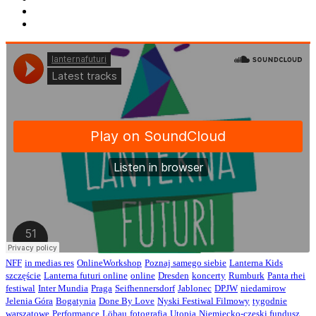
NFF
in medias res
OnlineWorkshop
Poznaj samego siebie
Lanterna Kids
szczęście
Lanterna futuri online
online
Dresden
koncerty
Rumburk
Panta rhei
festiwal
Inter Mundia
Praga
Seifhennersdorf
Jablonec
DPJW
niedamirow
Jelenia Góra
Bogatynia
Done By Love
Nyski Festiwal Filmowy
tygodnie
warszatowe
Performance
Löbau
fotografia
Utopia
Niemiecko-czeski fundusz