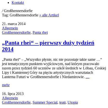
Kontakt
/
Großhennersdorfie
Tag:
Großhennersdorfie
» alle Artikel
21. marca 2014
Allgemein
Großhennersdorfie
,
Panta rhei
„Panta rhei“ – pierwszy duży tydzień
2014
„Panta rhei“ – „Wszystko płynie, nic nie pozostaje takie same …“
jest tematycznym punktem wyjściowym, nad którym pracowało
razem przez tydzień 60 uczniów ze szkół średnich w Löbau, Ceskiej
Lipy i Kamiennej Góry na pięciu artystycznych warsztatach
Lanterna Futuri w Großhennersdorfie i Niedamirowie.
…
mehr
16. lipca 2013
Allgemein
Großhennersdorfie
,
Summer Special
,
teatr
,
Utopia