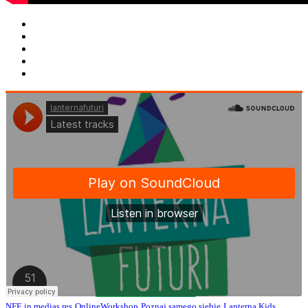
NFF
in medias res
OnlineWorkshop
Poznaj samego siebie
Lanterna Kids