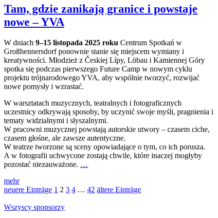
Tam, gdzie zanikają granice i powstaje
nowe – YVA
W dniach
9–15 listopada 2025 roku
Centrum Spotkań w
Großhennersdorf ponownie stanie się miejscem wymiany i
kreatywności. Młodzież z Českiej Lípy, Löbau i Kamiennej Góry
spotka się podczas pierwszego Future Camp w nowym cyklu
projektu trójnarodowego YVA, aby wspólnie tworzyć, rozwijać
nowe pomysły i wzrastać.
W warsztatach muzycznych, teatralnych i fotograficznych
uczestnicy odkrywają sposoby, by uczynić swoje myśli, pragnienia i
tematy widzialnymi i słyszalnymi.
W pracowni muzycznej powstają autorskie utwory – czasem ciche,
czasem głośne, ale zawsze autentyczne.
W teatrze tworzone są sceny opowiadające o tym, co ich porusza.
A w fotografii uchwycone zostają chwile, które inaczej mogłyby
pozostać niezauważone.
…
mehr
neuere Einträge
1
2
3
4
…
42
ältere Einträge
Wszyscy sponsorzy