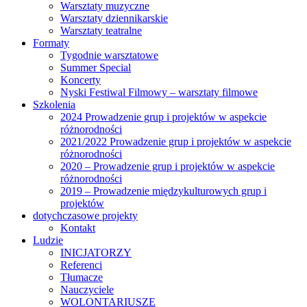
Warsztaty muzyczne
Warsztaty dziennikarskie
Warsztaty teatralne
Formaty
Tygodnie warsztatowe
Summer Special
Koncerty
Nyski Festiwal Filmowy – warsztaty filmowe
Szkolenia
2024 Prowadzenie grup i projektów w aspekcie
różnorodności
2021/2022 Prowadzenie grup i projektów w aspekcie
różnorodności
2020 – Prowadzenie grup i projektów w aspekcie
różnorodności
2019 – Prowadzenie międzykulturowych grup i
projektów
dotychczasowe projekty
Kontakt
Ludzie
INICJATORZY
Referenci
Tłumacze
Nauczyciele
WOLONTARIUSZE