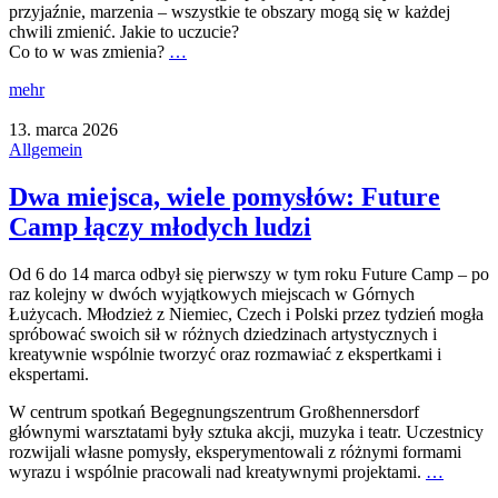
przyjaźnie, marzenia – wszystkie te obszary mogą się w każdej
chwili zmienić. Jakie to uczucie?
Co to w was zmienia?
…
mehr
13. marca 2026
Allgemein
Dwa miejsca, wiele pomysłów: Future
Camp łączy młodych ludzi
Od 6 do 14 marca odbył się pierwszy w tym roku Future Camp – po
raz kolejny w dwóch wyjątkowych miejscach w Górnych
Łużycach. Młodzież z Niemiec, Czech i Polski przez tydzień mogła
spróbować swoich sił w różnych dziedzinach artystycznych i
kreatywnie wspólnie tworzyć oraz rozmawiać z ekspertkami i
ekspertami.
W centrum spotkań Begegnungszentrum Großhennersdorf
głównymi warsztatami były sztuka akcji, muzyka i teatr. Uczestnicy
rozwijali własne pomysły, eksperymentowali z różnymi formami
wyrazu i wspólnie pracowali nad kreatywnymi projektami.
…