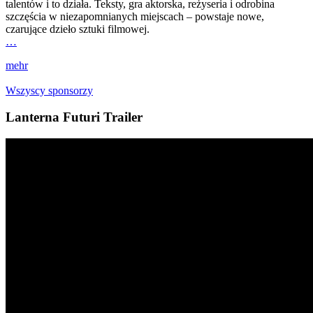
talentów i to działa. Teksty, gra aktorska, reżyseria i odrobina
szczęścia w niezapomnianych miejscach – powstaje nowe,
czarujące dzieło sztuki filmowej.
…
mehr
Wszyscy sponsorzy
Lanterna Futuri Trailer