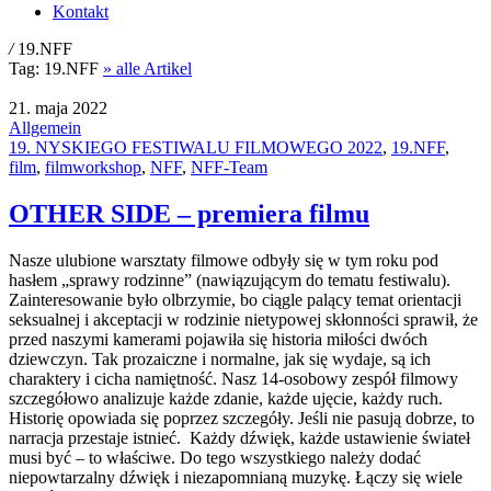
Kontakt
/
19.NFF
Tag:
19.NFF
» alle Artikel
21. maja 2022
Allgemein
19. NYSKIEGO FESTIWALU FILMOWEGO 2022
,
19.NFF
,
film
,
filmworkshop
,
NFF
,
NFF-Team
OTHER SIDE – premiera filmu
Nasze ulubione warsztaty filmowe odbyły się w tym roku pod
hasłem „sprawy rodzinne” (nawiązującym do tematu festiwalu).
Zainteresowanie było olbrzymie, bo ciągle palący temat orientacji
seksualnej i akceptacji w rodzinie nietypowej skłonności sprawił, że
przed naszymi kamerami pojawiła się historia miłości dwóch
dziewczyn. Tak prozaiczne i normalne, jak się wydaje, są ich
charaktery i cicha namiętność. Nasz 14-osobowy zespół filmowy
szczegółowo analizuje każde zdanie, każde ujęcie, każdy ruch.
Historię opowiada się poprzez szczegóły. Jeśli nie pasują dobrze, to
narracja przestaje istnieć. Każdy dźwięk, każde ustawienie świateł
musi być – to właściwe. Do tego wszystkiego należy dodać
niepowtarzalny dźwięk i niezapomnianą muzykę. Łączy się wiele