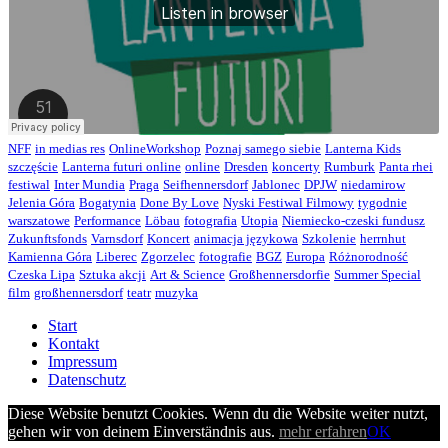
NFF
in medias res
OnlineWorkshop
Poznaj samego siebie
Lanterna Kids
szczęście
Lanterna futuri online
online
Dresden
koncerty
Rumburk
Panta rhei
festiwal
Inter Mundia
Praga
Seifhennersdorf
Jablonec
DPJW
niedamirow
Jelenia Góra
Bogatynia
Done By Love
Nyski Festiwal Filmowy
tygodnie
warszatowe
Performance
Löbau
fotografia
Utopia
Niemiecko-czeski fundusz
Zukunftsfonds
Varnsdorf
Koncert
animacja językowa
Szkolenie
herrnhut
Kamienna Góra
Liberec
Zgorzelec
fotografie
BGZ
Europa
Różnorodność
Czeska Lipa
Sztuka akcji
Art & Science
Großhennersdorfie
Summer Special
film
großhennersdorf
teatr
muzyka
Start
Kontakt
Impressum
Datenschutz
Diese Website benutzt Cookies. Wenn du die Website weiter nutzt,
gehen wir von deinem Einverständnis aus.
mehr erfahren
OK