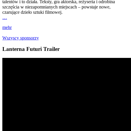
talentów i to działa. Teksty, gra aktorska, reżyseria i odrobina
szczęścia w niezapomnianych miejscach – powstaje nowe,
czarujące dzieło sztuki filmowej.
…
mehr
Wszyscy sponsorzy
Lanterna Futuri Trailer