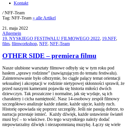
Kontakt
/
NFF-Team
Tag:
NFF-Team
» alle Artikel
21. maja 2022
Allgemein
19. NYSKIEGO FESTIWALU FILMOWEGO 2022
,
19.NFF
,
film
,
filmworkshop
,
NFF
,
NFF-Team
OTHER SIDE – premiera filmu
Nasze ulubione warsztaty filmowe odbyły się w tym roku pod
hasłem „sprawy rodzinne” (nawiązującym do tematu festiwalu).
Zainteresowanie było olbrzymie, bo ciągle palący temat orientacji
seksualnej i akceptacji w rodzinie nietypowej skłonności sprawił, że
przed naszymi kamerami pojawiła się historia miłości dwóch
dziewczyn. Tak prozaiczne i normalne, jak się wydaje, są ich
charaktery i cicha namiętność. Nasz 14-osobowy zespół filmowy
szczegółowo analizuje każde zdanie, każde ujęcie, każdy ruch.
Historię opowiada się poprzez szczegóły. Jeśli nie pasują dobrze, to
narracja przestaje istnieć. Każdy dźwięk, każde ustawienie świateł
musi być – to właściwe. Do tego wszystkiego należy dodać
niepowtarzalny dźwięk i niezapomnianą muzykę. Łączy się wiele