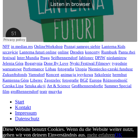
NFF
in medias res
OnlineWorkshop
Poznaj samego siebie
Lanterna Kids
szczęście
Lanterna futuri online
online
Dresden
koncerty
Rumburk
Panta rhei
festiwal
Inter Mundia
Praga
Seifhennersdorf
Jablonec
DPJW
niedamirow
Jelenia Góra
Bogatynia
Done By Love
Nyski Festiwal Filmowy
tygodnie
warszatowe
Performance
Löbau
fotografia
Utopia
Niemiecko-czeski fundusz
Zukunftsfonds
Varnsdorf
Koncert
animacja językowa
Szkolenie
herrnhut
Kamienna Góra
Liberec
Zgorzelec
fotografie
BGZ
Europa
Różnorodność
Czeska Lipa
Sztuka akcji
Art & Science
Großhennersdorfie
Summer Special
film
großhennersdorf
teatr
muzyka
Start
Kontakt
Impressum
Datenschutz
Diese Website benutzt Cookies. Wenn du die Website weiter nutzt,
gehen wir von deinem Einverständnis aus.
mehr erfahren
OK