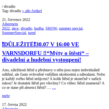
/
divadlo
Tag:
divadlo
» alle Artikel
21. července 2022
Allgemein
2022
,
akce
,
divadlo
,
hudba
,
SHOW
,
summer special
,
SummerSpecial
,
turné
❗️DŮLEŽITÉ❗️30.07 V 16:00 VE
VARNSDORFU ‼️“Mýty o štěstí“ –
divadelní a hudební vystoupení!
Ano, záležitosti štěstí a představy o něm jsou nejen individuálně
odlišné, ale často ovlivněné vnějšími okolnostmi a náhodami. Nebo
je každý svého štěstí strůjcem? A kolik štěstí je skutečně v našich
rukou? Je dostatek štěstí pro všechny? Co vůbec štěstí znamená? A
co se stane při absenci štěstí? …
…
mehr
17. června 2022
Allgemein