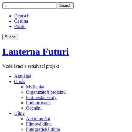
Deutsch
Čeština
Polski
Suche
Lanterna Futuri
Vzdělávací a setkávací projekt
Aktuálně
O nás
Myšlenka
Organizátoři projektu
Partnerské školy
Podporovatel
Ocenění
Dílny
Akční umění
Filmová dílna
Fotografická dílna