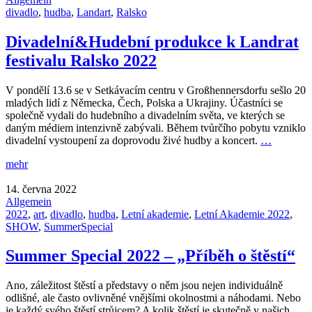
divadlo
,
hudba
,
Landart
,
Ralsko
Divadelní&Hudební produkce k Landrat
festivalu Ralsko 2022
V pondělí 13.6 se v Setkávacím centru v Großhennersdorfu sešlo 20
mladých lidí z Německa, Čech, Polska a Ukrajiny. Účastníci se
společně vydali do hudebního a divadelním světa, ve kterých se
daným médiem intenzivně zabývali. Během tvůrčího pobytu vzniklo
divadelní vystoupení za doprovodu živé hudby a koncert.
…
mehr
14. června 2022
Allgemein
2022
,
art
,
divadlo
,
hudba
,
Letní akademie
,
Letní Akademie 2022
,
SHOW
,
SummerSpecial
Summer Special 2022 – „Příběh o štěstí“
Ano, záležitost štěstí a představy o něm jsou nejen individuálně
odlišné, ale často ovlivněné vnějšími okolnostmi a náhodami. Nebo
je každý svého štěstí strůjcem? A kolik štěstí je skutečně v našich