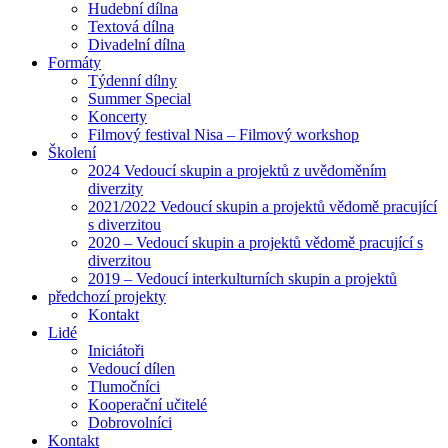
Hudební dílna
Textová dílna
Divadelní dílna
Formáty
Týdenní dílny
Summer Special
Koncerty
Filmový festival Nisa – Filmový workshop
Školení
2024 Vedoucí skupin a projektů z uvědoměním
diverzity
2021/2022 Vedoucí skupin a projektů vědomě pracující
s diverzitou
2020 – Vedoucí skupin a projektů vědomě pracující s
diverzitou
2019 – Vedoucí interkulturních skupin a projektů
předchozí projekty
Kontakt
Lidé
Iniciátoři
Vedoucí dílen
Tlumočníci
Kooperační učitelé
Dobrovolníci
Kontakt