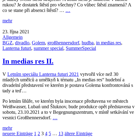
rukou? Je dostatek štěstí pro všechny? Co vůbec štěstí znamená? A
co se stane při absenci štěstí? …
…
mehr
23. října 2021
Allgemein
BGZ
,
divadlo
,
Golem
,
großhennersdorf
,
hudba
,
in medias res
,
Lanterna futuri
,
summer special
,
SummerSpecial
In medias res II.
V
Letním speciálu Lanterna futuri 2021
vytvořil více než 30
mladých umělců a umělkyň k tématu „In medias res“ hudební a
divadelní představení ve kterém je postava Golema konfrontováná s
tady a teď…
Po letním šňůře, ve kterém byla inscenace předtavena ve městech
Weißwasser, Lubań und Šluknov, bude produkce opět představena v
sobotu, 23.10.2021 a to v Begegnungszentrum, v místě setkávání ve
vesnici Großhennersdorf.
…
mehr
neuere Einträge
1
2
3
4
5
…
13
ältere Einträge