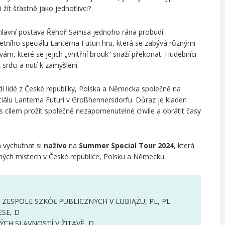
žít šťastně jako jednotlivci?
hlavní postava Řehoř Samsa jednoho rána probudí
letního speciálu Lanterna Futuri hru, která se zabývá různými
vám, které se jejich „vnitřní brouk“ snaží překonat. Hudebníci
 srdci a nutí k zamyšlení.
dí lidé z České republiky, Polska a Německa společně na
iálu Lanterna Futuri v Großhennersdorfu. Důraz je kladen
 s cílem prožít společně nezapomenutelné chvíle a obrátit časy
 vychutnat si
naživo
na
Summer Special Tour 2024
, která
ných místech v České republice, Polsku a Německu.
 ZESPOLE SZKÓŁ PUBLICZNYCH V LUBIĄŻU, PL, PL
SE, D
CH SLAVNOSTÍ V ŽITAVĚ, D