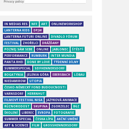
IN MEDIAS RES
NFF
ART
ONLINEWORKSHOP
LANTERNA KIDS
DPJW
LANTERNA FUTURI ONLINE
DIVADLO FÓRUM
FESTIVAL
ZHOŘELCI
DRÁŽĎANY
POZNEJ SÁM SEBE
ONLINE
JABLONEC
ŠTĚSTÍ
PERFORMANCE
RUMBURK
INTER MUNDIA
PANTA RHEI
DONE BY LOVE
TÝDENNÍ DÍLNY
SUMMERSPECIAL
SEIFHENNERSDORF
BOGATYNIA
JELENIA GÓRA
EBERSBACH
LÖBAU
NIEDAMIROW
UTOPIA
ČESKO-NĚMECKÝ FOND BUDOUCNOSTI
VARNSDORF
HERRNHUT
FILMOVÝ FESTIVAL NISA
JAZYKOVÁ ANIMACE
RŮZNORODOST
SKUPINA
ZGORZELEC
BGZ
ŠKOLENÍ
LIBEREC
EVROPA
FOTOGRAFIE
SUMMER SPECIAL
ČESKA LÍPA
AKČNÍ UMĚNÍ
ART & SCIENCE
FILM
GROSSHENNERSDORF