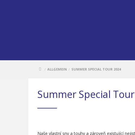
ALLGEMEIN
SUMMER SPECIAL TOUR 2024
/
/
Summer Special Tour
Naše vlastní sny a touhy a zároveň existující neji