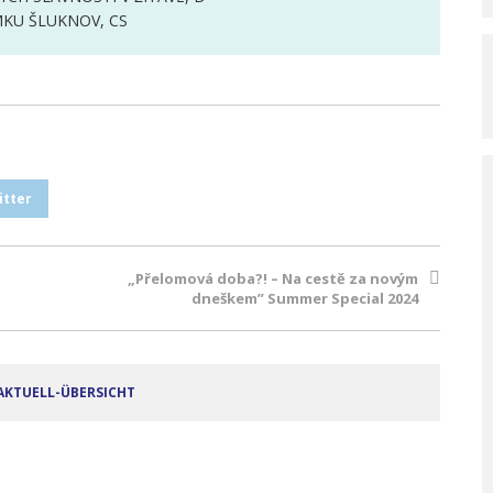
KU ŠLUKNOV, CS
itter
„Přelomová doba?! – Na cestě za novým
dneškem” Summer Special 2024
AKTUELL-ÜBERSICHT