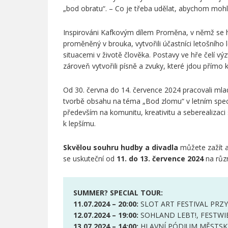
„bod obratu“. – Co je třeba udělat, abychom mohli 
Inspirováni Kafkovým dílem Proměna, v němž se 
proměněný v brouka, vytvořili účastníci letošního 
situacemi v životě člověka. Postavy ve hře čelí výz
zároveň vytvořili písně a zvuky, které jdou přímo k
Od 30. června do 14. července 2024 pracovali mla
tvorbě obsahu na téma „Bod zlomu“ v letním spec
především na komunitu, kreativitu a seberealizaci
k lepšímu.
Skvělou souhru hudby a divadla
můžete zažít a
se uskuteční od
11. do 13. července 2024
na růz
SUMMER? SPECIAL TOUR:
11.07.2024 – 20:00:
SLOT ART FESTIVAL PRZY
12.07.2024 – 19:00:
SOHLAND LEBT!, FESTWIE
13.07.2024 – 14:00:
HLAVNÍ PÓDIUM MĚSTSKÝ