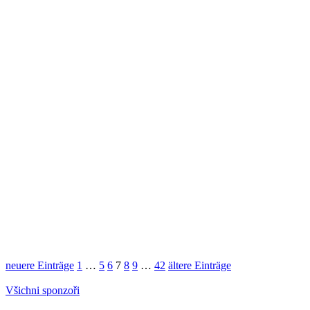
neuere Einträge
1
…
5
6
7
8
9
…
42
ältere Einträge
Všichni sponzoři