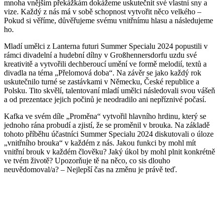
mnoha vnějším překážkám dokážeme uskutečnit své vlastní sny a
vize. Každý z nás má v sobě schopnost vytvořit něco velkého –
Pokud si věříme, důvěřujeme svému vnitřnímu hlasu a následujeme
ho.
Mladí umělci z Lanterna futuri Summer Specialu 2024 popustili v
rámci divadelní a hudební dílny v Großhennersdorfu uzdu své
kreativitě a vytvořili dechberoucí umění ve formě melodií, textů a
divadla na téma „Přelomová doba“. Na závěr se jako každý rok
uskutečnilo turné se zastávkami v Německu, České republice a
Polsku. Tito skvělí, talentovaní mladí umělci následovali svou vášeň
a od prezentace jejich počinů je neodradilo ani nepříznivé počasí.
Kafka ve svém díle „Proměna“ vytvořil hlavního hrdinu, který se
jednoho rána probudí a zjistí, že se proměnil v brouka. Na základě
tohoto příběhu účastníci Summer Specialu 2024 diskutovali o úloze
„vnitřního brouka“ v každém z nás. Jakou funkci by mohl mít
vnitřní brouk v každém člověku? Jaký úkol by mohl plnit konkrétně
ve tvém životě? Upozorňuje tě na něco, co sis dlouho
neuvědomoval/a? – Nejlepší čas na změnu je právě teď.