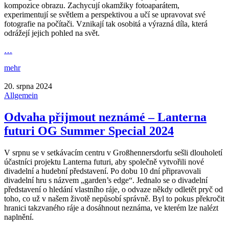
kompozice obrazu. Zachycují okamžiky fotoaparátem,
experimentují se světlem a perspektivou a učí se upravovat své
fotografie na počítači. Vznikají tak osobitá a výrazná díla, která
odrážejí jejich pohled na svět.
…
mehr
20. srpna 2024
Allgemein
Odvaha přijmout neznámé – Lanterna
futuri OG Summer Special 2024
V srpnu se v setkávacím centru v Großhennersdorfu sešli dlouholetí
účastníci projektu Lanterna futuri, aby společně vytvořili nové
divadelní a hudební představení. Po dobu 10 dní připravovali
divadelní hru s názvem „garden’s edge“. Jednalo se o divadelní
představení o hledání vlastního ráje, o odvaze někdy odletět pryč od
toho, co už v našem životě nepůsobí správně. Byl to pokus překročit
hranici takzvaného ráje a dosáhnout neznáma, ve kterém lze nalézt
naplnění.