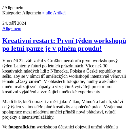
/
Allgemein
Kategorie:
Allgemein
» alle Artikel
24. září 2024
Allgemein
Kreativní restart: První týden workshopů
po letní pauze je v plném proudu!
V neděli 22. září začal v Großhennersdorfu první workshopový
týden Lanterny futuri po letních prázdninách. Více než 30
kreativních mladých lidí z Německa, Polska a České republiky se
sešlo, aby se v rámci tří uměleckých workshopů intenzivně věnovali
tématu
„Časy změn“
. V oblastech fotografie, hudby a akčního
umění realizují své nápady a vize, čímž vytvářejí prostor pro
kreativní vyjádření a vzrušující umělecké experimenty.
Mladí lidé, kteří dorazili z měst jako Zittau, Mimoň a Lubań, stráví
celý týden v atmosféře plné kreativity a společné práce. Vzájemná
spolupráce mezi mladými umělci přináší nová přátelství, tvůrčí
projekty a intenzivní zážitky.
Ve
fotografickém
workshopu účastníci objevují umění vidění a