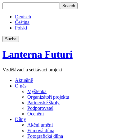
Deutsch
Čeština
Polski
Suche
Lanterna Futuri
Vzdělávací a setkávací projekt
Aktuálně
O nás
Myšlenka
Organizátoři projektu
Partnerské školy
Podporovatel
Ocenění
Dílny
Akční umění
Filmová dílna
Fotografická dílna