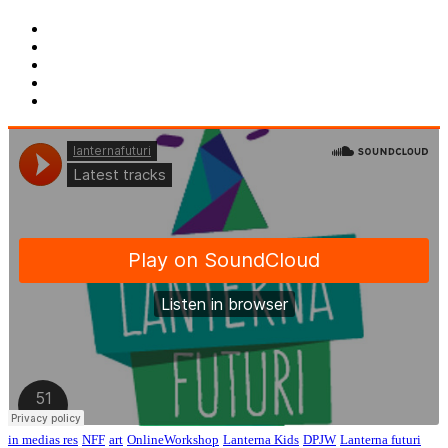
in medias res
NFF
art
OnlineWorkshop
Lanterna Kids
DPJW
Lanterna futuri