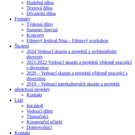
Hudební dílna
Textová dílna
Divadelní dílna
Formáty
Týdenní dílny
Summer Special
Koncerty
Filmový festival Nisa – Filmový workshop
Školení
2024 Vedoucí skupin a projektů z uvědoměním
diverzity
2021/2022 Vedoucí skupin a projektů vědomě pracující
s diverzitou
2020 – Vedoucí skupin a projektů vědomě pracující s
diverzitou
2019 – Vedoucí interkulturních skupin a projektů
předchozí projekty
Kontakt
Lidé
Iniciátoři
Vedoucí dílen
Tlumočníci
Kooperační učitelé
Dobrovolníci
Kontakt