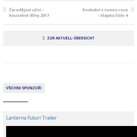
Čarodějovi učni –
Poslední v tomto roce
kouzelné dílny 2017
– klapka číslo 4
ZUR AKTUELL-ÜBERSICHT
VŠICHNI SPONZOŘI
Lanterna Futuri Trailer