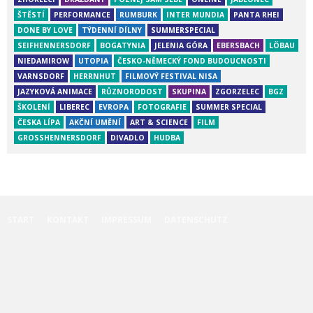
ŠTĚSTÍ
PERFORMANCE
RUMBURK
INTER MUNDIA
PANTA RHEI
DONE BY LOVE
TÝDENNÍ DÍLNY
SUMMERSPECIAL
SEIFHENNERSDORF
BOGATYNIA
JELENIA GÓRA
EBERSBACH
LÖBAU
NIEDAMIROW
UTOPIA
ČESKO-NĚMECKÝ FOND BUDOUCNOSTI
VARNSDORF
HERRNHUT
FILMOVÝ FESTIVAL NISA
JAZYKOVÁ ANIMACE
RŮZNORODOST
SKUPINA
ZGORZELEC
BGZ
ŠKOLENÍ
LIBEREC
EVROPA
FOTOGRAFIE
SUMMER SPECIAL
ČESKA LÍPA
AKČNÍ UMĚNÍ
ART & SCIENCE
FILM
GROSSHENNERSDORF
DIVADLO
HUDBA
START
KONTAKT
IMPRESSUM
DATENSCHUTZ