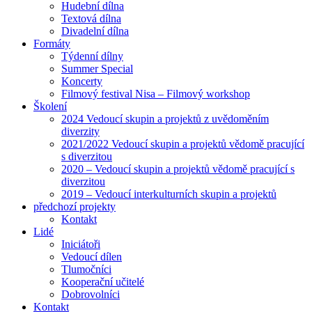
Hudební dílna
Textová dílna
Divadelní dílna
Formáty
Týdenní dílny
Summer Special
Koncerty
Filmový festival Nisa – Filmový workshop
Školení
2024 Vedoucí skupin a projektů z uvědoměním
diverzity
2021/2022 Vedoucí skupin a projektů vědomě pracující
s diverzitou
2020 – Vedoucí skupin a projektů vědomě pracující s
diverzitou
2019 – Vedoucí interkulturních skupin a projektů
předchozí projekty
Kontakt
Lidé
Iniciátoři
Vedoucí dílen
Tlumočníci
Kooperační učitelé
Dobrovolníci
Kontakt