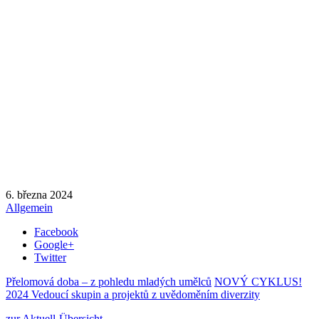
6. března 2024
Allgemein
Facebook
Google+
Twitter
Přelomová doba – z pohledu mladých umělců
NOVÝ CYKLUS!
2024 Vedoucí skupin a projektů z uvědoměním diverzity
zur Aktuell-Übersicht