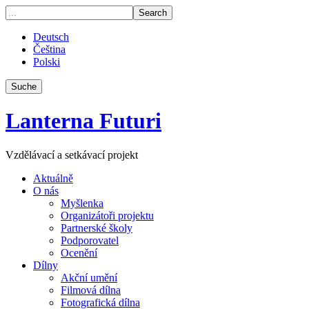
Deutsch
Čeština
Polski
Suche
Lanterna Futuri
Vzdělávací a setkávací projekt
Aktuálně
O nás
Myšlenka
Organizátoři projektu
Partnerské školy
Podporovatel
Ocenění
Dílny
Akční umění
Filmová dílna
Fotografická dílna