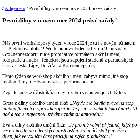
/
Allgemein
/
První dílny v novém roce 2024 právě začaly!
První dílny v novém roce 2024 právě začaly!
Náš první workshopový týden v roce 2024 je tu i s novým tématem
– „Přelomová doba“! Workshopový týden od 3. do 9. března v
Großhennersdorfu bude probíhat ve formátech akční umění,
fotografie a hudba. Tentokrát jsou zapojeni studenti z partnerských
škol z České Lípy, Drážďan a Kamiennej Góry.
Tento týden se workshop akčního umění zabývá mimo jiné stop
motion filmy, tvorbou masek a performance art.
Zeptali jsme se účastníků, co bylo zatím vrcholem jejich týdne.
Greta z dílny akčního umění říká:
„Nejvíc mě bavila práce na stop
motion filmech a opravdu super je, že jsme se potkali jako úplně cizí
lidé a teď si najednou užíváme známou atmosféru.“
Eva z dílny akčního umění říká:
„Je pro mě velmi příjemné, když po
večeři přijdu do dílenských místností a vidím účastníky ze všech
dílen, jak ve volném čase pracují na svých produktech.“