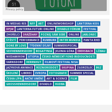
IN MEDIAS RES
NFF
ART
ONLINEWORKSHOP
LANTERNA KIDS
DPJW
LANTERNA FUTURI ONLINE
DIVADLO FÓRUM
FESTIVAL
ZHOŘELCI
DRÁŽĎANY
POZNEJ SÁM SEBE
ONLINE
JABLONEC
ŠTĚSTÍ
PERFORMANCE
RUMBURK
INTER MUNDIA
PANTA RHEI
DONE BY LOVE
TÝDENNÍ DÍLNY
SUMMERSPECIAL
SEIFHENNERSDORF
BOGATYNIA
JELENIA GÓRA
EBERSBACH
LÖBAU
NIEDAMIROW
UTOPIA
ČESKO-NĚMECKÝ FOND BUDOUCNOSTI
VARNSDORF
HERRNHUT
FILMOVÝ FESTIVAL NISA
JAZYKOVÁ ANIMACE
RŮZNORODOST
SKUPINA
ZGORZELEC
BGZ
ŠKOLENÍ
LIBEREC
EVROPA
FOTOGRAFIE
SUMMER SPECIAL
ČESKA LÍPA
AKČNÍ UMĚNÍ
ART & SCIENCE
FILM
GROSSHENNERSDORF
DIVADLO
HUDBA