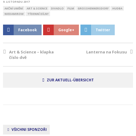
9. LISTOPADU 2017
AKČNÍ UMĚNÍ
ART & SCIENCE
DIVADLO
FILM
GROSSHENNERSDORF
HUDBA
NIEDAMIROW
TÝDENNÍ DÍLNY
Facebook
Google+
Twitter
Art & Science – klapka
Lanterna na Fokusu
číslo dvě
ZUR AKTUELL-ÜBERSICHT
VŠICHNI SPONZOŘI