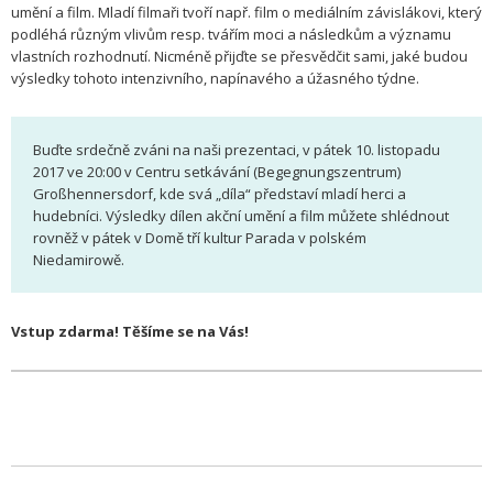
umění a film. Mladí filmaři tvoří např. film o mediálním závislákovi, který
podléhá různým vlivům resp. tvářím moci a následkům a významu
vlastních rozhodnutí. Nicméně přijďte se přesvědčit sami, jaké budou
výsledky tohoto intenzivního, napínavého a úžasného týdne.
Buďte srdečně zváni na naši prezentaci, v pátek 10. listopadu
2017 ve 20:00 v Centru setkávání (Begegnungszentrum)
Großhennersdorf, kde svá „díla“ představí mladí herci a
hudebníci. Výsledky dílen akční umění a film můžete shlédnout
rovněž v pátek v Domě tří kultur Parada v polském
Niedamirowě.
Vstup zdarma! Těšíme se na Vás!