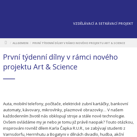
VZDĚLÁVACÍ A SETKÁVACÍ PROJEKT
ALLGEMEIN
PRVNÍ TÝDENNÍ DÍLNY V RÁMCI NOVÉHO PROJEKTU ART & SCIENCE
/
/
První týdenní dílny v rámci nového
projektu Art & Science
Auta, mobilní telefony, počítače, elektrické zubní kartáčky, bankovní
automaty, kávovary, mikrovlnky, plazmové obrazovky… V našem
každodenním životě nás obklopují stroje a stále nové technologie.
Ovšem ovládáme my je nebo je tomu již právě naopak?
Touto otázkou,
inspirováni rovněž dílem Karla Čapka R.U.R., se zabývají studenti z
Varnsdorfu, Herrnhutu a Bogatyni v dílnách divadlo, hudba, akční