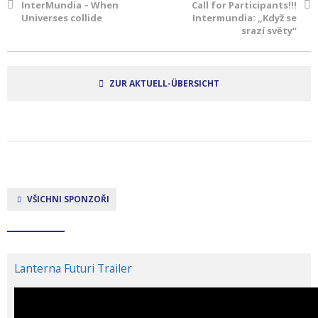
InterMundia – When
Call for Participants!!!
Universes collide
Intermundia: „Když se
srazí světy“
ZUR AKTUELL-ÜBERSICHT
VŠICHNI SPONZOŘI
Lanterna Futuri Trailer