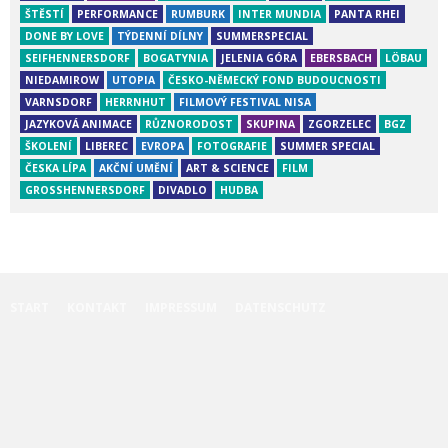
ŠTĚSTÍ
PERFORMANCE
RUMBURK
INTER MUNDIA
PANTA RHEI
DONE BY LOVE
TÝDENNÍ DÍLNY
SUMMERSPECIAL
SEIFHENNERSDORF
BOGATYNIA
JELENIA GÓRA
EBERSBACH
LÖBAU
NIEDAMIROW
UTOPIA
ČESKO-NĚMECKÝ FOND BUDOUCNOSTI
VARNSDORF
HERRNHUT
FILMOVÝ FESTIVAL NISA
JAZYKOVÁ ANIMACE
RŮZNORODOST
SKUPINA
ZGORZELEC
BGZ
ŠKOLENÍ
LIBEREC
EVROPA
FOTOGRAFIE
SUMMER SPECIAL
ČESKA LÍPA
AKČNÍ UMĚNÍ
ART & SCIENCE
FILM
GROSSHENNERSDORF
DIVADLO
HUDBA
START
KONTAKT
IMPRESSUM
DATENSCHUTZ