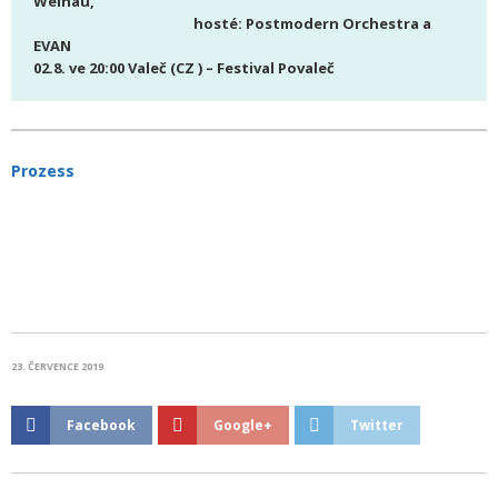
Weinau,
hosté: Postmodern Orchestra a
EVAN
02.8. ve 20:00 Valeč (CZ ) – Festival Povaleč
Prozess
23. ČERVENCE 2019
Facebook
Google+
Twitter