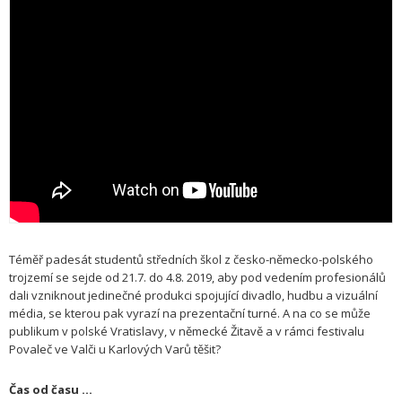
Téměř padesát studentů středních škol z česko-německo-polského
trojzemí se sejde od 21.7. do 4.8. 2019, aby pod vedením profesionálů
dali vzniknout jedinečné produkci spojující divadlo, hudbu a vizuální
média, se kterou pak vyrazí na prezentační turné. A na co se může
publikum v polské Vratislavy, v německé Žitavě a v rámci festivalu
Povaleč ve Valči u Karlových Varů těšit?
Čas od času …