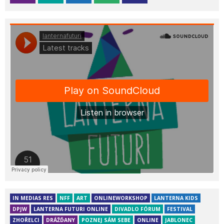
IN MEDIAS RES
NFF
ART
ONLINEWORKSHOP
LANTERNA KIDS
DPJW
LANTERNA FUTURI ONLINE
DIVADLO FÓRUM
FESTIVAL
ZHOŘELCI
DRÁŽĎANY
POZNEJ SÁM SEBE
ONLINE
JABLONEC