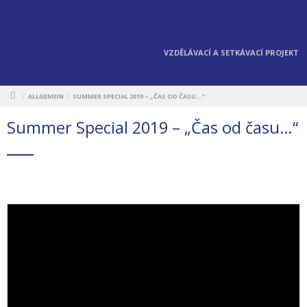
VZDĚLÁVACÍ A SETKÁVACÍ PROJEKT
ALLGEMEIN
SUMMER SPECIAL 2019 – „ČAS OD ČASU…“
/
/
Summer Special 2019 – „Čas od času…“