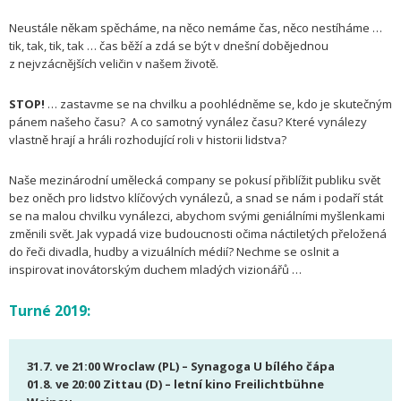
Neustále někam spěcháme, na něco nemáme čas, něco nestíháme …
tik, tak, tik, tak … čas běží a zdá se být v dnešní dobějednou
z nejvzácnějších veličin v našem životě.
STOP!
… zastavme se na chvilku a poohlédněme se, kdo je skutečným
pánem našeho času? A co samotný vynález času? Které vynálezy
vlastně hrají a hráli rozhodující roli v historii lidstva?
Naše mezinárodní umělecká company se pokusí přiblížit publiku svět
bez oněch pro lidstvo klíčových vynálezů, a snad se nám i podaří stát
se na malou chvilku vynálezci, abychom svými geniálními myšlenkami
změnili svět. Jak vypadá vize budoucnosti očima náctiletých přeložená
do řeči divadla, hudby a vizuálních médií? Nechme se oslnit a
inspirovat inovátorským duchem mladých vizionářů …
Turné 2019:
31.7. ve 21:00 Wroclaw (PL) – Synagoga U bílého čápa
01.8. ve 20:00
Zittau (D) – letní kino Freilichtbühne