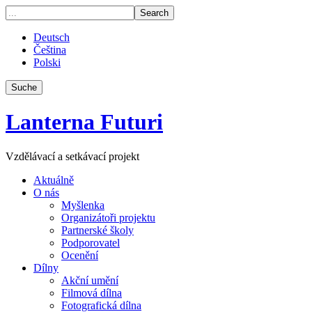
Deutsch
Čeština
Polski
Suche
Lanterna Futuri
Vzdělávací a setkávací projekt
Aktuálně
O nás
Myšlenka
Organizátoři projektu
Partnerské školy
Podporovatel
Ocenění
Dílny
Akční umění
Filmová dílna
Fotografická dílna