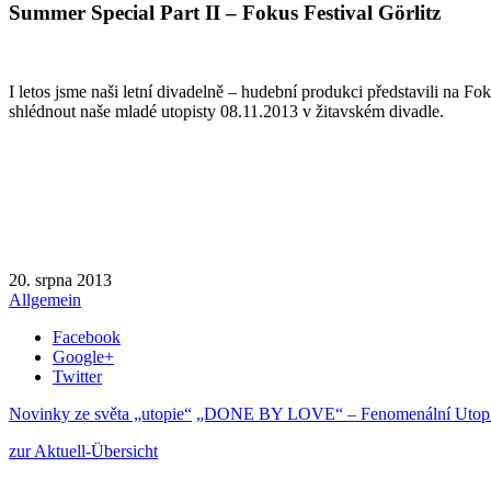
Summer Special Part II – Fokus Festival Görlitz
I letos jsme naši letní divadelně – hudební produkci představili na 
shlédnout naše mladé utopisty 08.11.2013 v žitavském divadle.
20. srpna 2013
Allgemein
Facebook
Google+
Twitter
Novinky ze světa „utopie“
„DONE BY LOVE“ – Fenomenální Utopie 
zur Aktuell-Übersicht