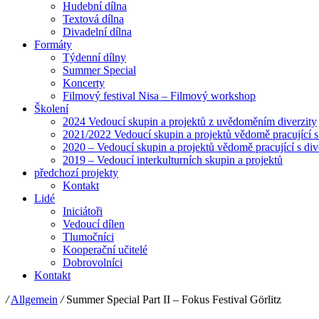
Hudební dílna
Textová dílna
Divadelní dílna
Formáty
Týdenní dílny
Summer Special
Koncerty
Filmový festival Nisa – Filmový workshop
Školení
2024 Vedoucí skupin a projektů z uvědoměním diverzity
2021/2022 Vedoucí skupin a projektů vědomě pracující s
2020 – Vedoucí skupin a projektů vědomě pracující s div
2019 – Vedoucí interkulturních skupin a projektů
předchozí projekty
Kontakt
Lidé
Iniciátoři
Vedoucí dílen
Tlumočníci
Kooperační učitelé
Dobrovolníci
Kontakt
/
Allgemein
/
Summer Special Part II – Fokus Festival Görlitz