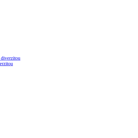
 diverzitou
erzitou