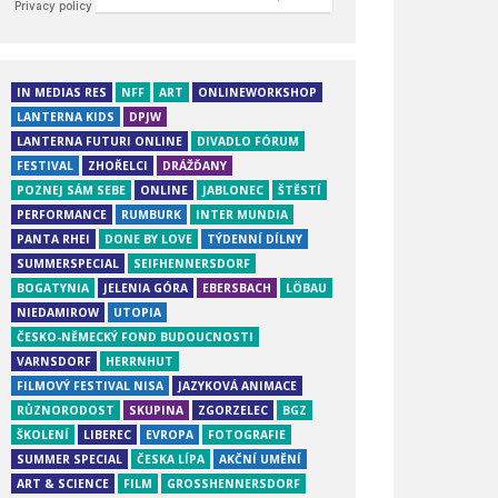
IN MEDIAS RES
NFF
ART
ONLINEWORKSHOP
LANTERNA KIDS
DPJW
LANTERNA FUTURI ONLINE
DIVADLO FÓRUM
FESTIVAL
ZHOŘELCI
DRÁŽĎANY
POZNEJ SÁM SEBE
ONLINE
JABLONEC
ŠTĚSTÍ
PERFORMANCE
RUMBURK
INTER MUNDIA
PANTA RHEI
DONE BY LOVE
TÝDENNÍ DÍLNY
SUMMERSPECIAL
SEIFHENNERSDORF
BOGATYNIA
JELENIA GÓRA
EBERSBACH
LÖBAU
NIEDAMIROW
UTOPIA
ČESKO-NĚMECKÝ FOND BUDOUCNOSTI
VARNSDORF
HERRNHUT
FILMOVÝ FESTIVAL NISA
JAZYKOVÁ ANIMACE
RŮZNORODOST
SKUPINA
ZGORZELEC
BGZ
ŠKOLENÍ
LIBEREC
EVROPA
FOTOGRAFIE
SUMMER SPECIAL
ČESKA LÍPA
AKČNÍ UMĚNÍ
ART & SCIENCE
FILM
GROSSHENNERSDORF