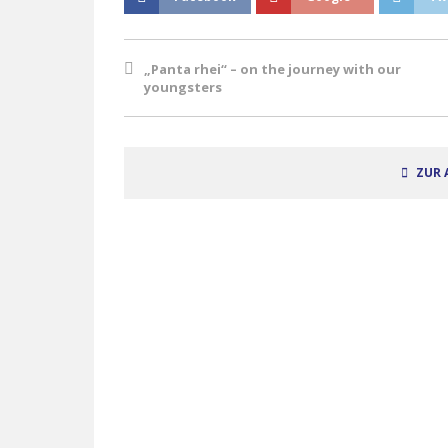
„Panta rhei“ – on the journey with our
youngsters
ZUR 