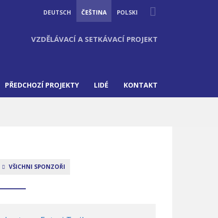
Suche
DEUTSCH
ČEŠTINA
POLSKI
VZDĚLÁVACÍ A SETKÁVACÍ PROJEKT
PŘEDCHOZÍ PROJEKTY
LIDÉ
KONTAKT
VŠICHNI SPONZOŘI