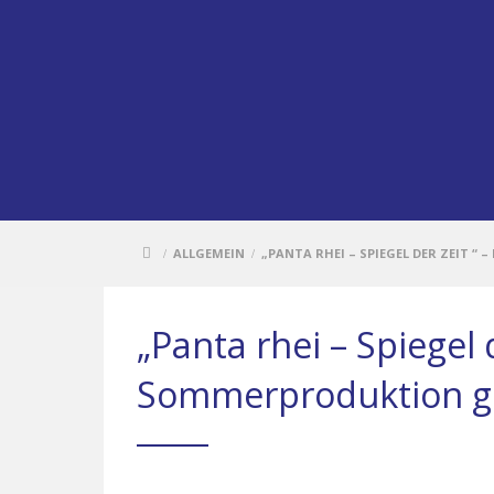
ALLGEMEIN
„PANTA RHEI – SPIEGEL DER ZEIT 
/
/
„Panta rhei – Spiegel d
Sommerproduktion ge