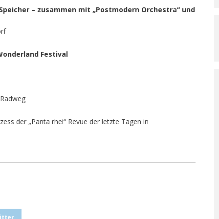
ter Speicher – zusammen mit „Postmodern Orchestra“ und
rf
, Wonderland Festival
b Radweg
ss der „Panta rhei“ Revue der letzte Tagen in
itter