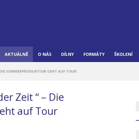
AKTUÁLNĚ
O NÁS
DÍLNY
FORMÁTY
ŠKOLENÍ
“ – DIE SOMMERPRODUKTION GEHT AUF TOUR
er Zeit “ – Die
ht auf Tour