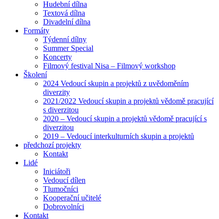
Hudební dílna
Textová dílna
Divadelní dílna
Formáty
Týdenní dílny
Summer Special
Koncerty
Filmový festival Nisa – Filmový workshop
Školení
2024 Vedoucí skupin a projektů z uvědoměním
diverzity
2021/2022 Vedoucí skupin a projektů vědomě pracující
s diverzitou
2020 – Vedoucí skupin a projektů vědomě pracující s
diverzitou
2019 – Vedoucí interkulturních skupin a projektů
předchozí projekty
Kontakt
Lidé
Iniciátoři
Vedoucí dílen
Tlumočníci
Kooperační učitelé
Dobrovolníci
Kontakt