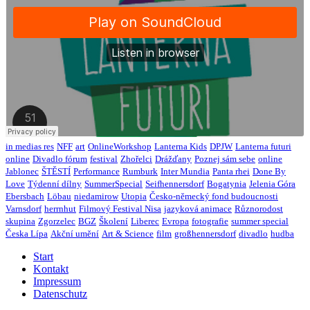
in medias res
NFF
art
OnlineWorkshop
Lanterna Kids
DPJW
Lanterna futuri
online
Divadlo fórum
festival
Zhořelci
Drážďany
Poznej sám sebe
online
Jablonec
ŠTĚSTÍ
Performance
Rumburk
Inter Mundia
Panta rhei
Done By
Love
Týdenní dílny
SummerSpecial
Seifhennersdorf
Bogatynia
Jelenia Góra
Ebersbach
Löbau
niedamirow
Utopia
Česko-německý fond budoucnosti
Varnsdorf
herrnhut
Filmový Festival Nisa
jazyková animace
Různorodost
skupina
Zgorzelec
BGZ
Školení
Liberec
Evropa
fotografie
summer special
Česka Lípa
Akční umění
Art & Science
film
großhennersdorf
divadlo
hudba
Start
Kontakt
Impressum
Datenschutz