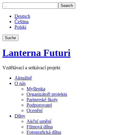
Deutsch
Čeština
Polski
Suche
Lanterna Futuri
Vzdělávací a setkávací projekt
Aktuálně
O nás
Myšlenka
Organizátoři projektu
Partnerské školy
Podporovatel
Ocenění
Dílny
Akční umění
Filmová dílna
Fotografická dílna