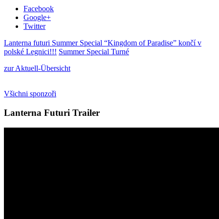
Facebook
Google+
Twitter
Lanterna futuri Summer Special “Kingdom of Paradise” končí v
polské Legnici!!!
Summer Special Turné
zur Aktuell-Übersicht
Všichni sponzoři
Lanterna Futuri Trailer