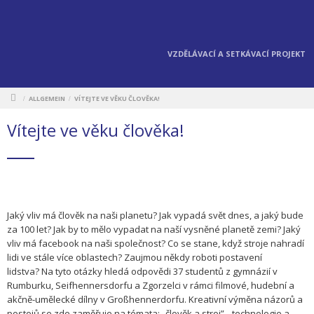
VZDĚLÁVACÍ A SETKÁVACÍ PROJEKT
ALLGEMEIN
VÍTEJTE VE VĚKU ČLOVĚKA!
/
/
Vítejte ve věku člověka!
Jaký vliv má člověk na naši planetu? Jak vypadá svět dnes, a jaký bude
za 100 let? Jak by to mělo vypadat na naší vysněné planetě zemi? Jaký
vliv má facebook na naši společnost? Co se stane, když stroje nahradí
lidi ve stále více oblastech? Zaujmou někdy roboti postavení
lidstva? Na tyto otázky hledá odpovědi 37 studentů z gymnázií v
Rumburku, Seifhennersdorfu a Zgorzelci v rámci filmové, hudební a
akčně-umělecké dílny v Großhennerdorfu.
Kreativní výměna názorů a
postojů se zde zaměřuje na témata: „člověk a stroj”, „technologie a