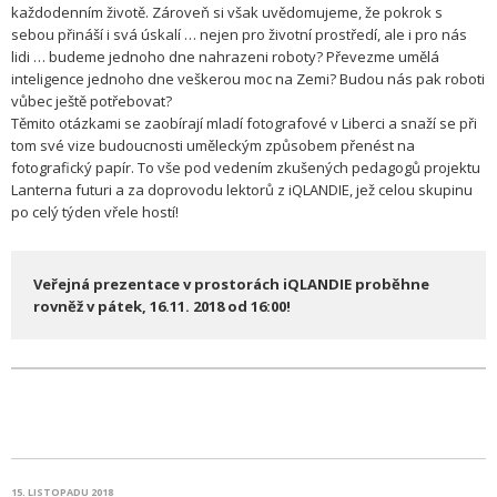
každodenním životě. Zároveň si však uvědomujeme, že pokrok s
sebou přináší i svá úskalí … nejen pro životní prostředí, ale i pro nás
lidi … budeme jednoho dne nahrazeni roboty? Převezme umělá
inteligence jednoho dne veškerou moc na Zemi? Budou nás pak roboti
vůbec ještě potřebovat?
Těmito otázkami se zaobírají mladí fotografové v Liberci a snaží se při
tom své vize budoucnosti uměleckým způsobem přenést na
fotografický papír. To vše pod vedením zkušených pedagogů projektu
Lanterna futuri a za doprovodu lektorů z iQLANDIE, jež celou skupinu
po celý týden vřele hostí!
Veřejná prezentace v prostorách iQLANDIE proběhne
rovněž v pátek, 16.11. 2018 od 16:00!
15. LISTOPADU 2018