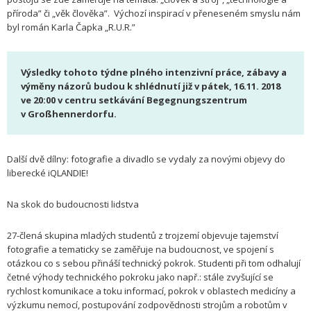
příroda” či „věk člověka”. Výchozí inspirací v přeneseném smyslu nám
byl román Karla Čapka „R.U.R.”
Výsledky tohoto týdne plného intenzivní práce, zábavy a
výměny názorů budou k shlédnutí již v pátek, 16.11. 2018
ve 20:00 v centru setkávání Begegnungszentrum
v Großhennerdorfu.
Další dvě dílny: fotografie a divadlo se vydaly za novými objevy do
liberecké iQLANDIE!
Na skok do budoucnosti lidstva
27-člená skupina mladých studentů z trojzemí objevuje tajemství
fotografie a tematicky se zaměřuje na budoucnost, ve spojení s
otázkou co s sebou přináší technický pokrok. Studenti při tom odhalují
četné výhody technického pokroku jako např.: stále zvyšující se
rychlost komunikace a toku informací, pokrok v oblastech medicíny a
výzkumu nemocí, postupování zodpovědnosti strojům a robotům v