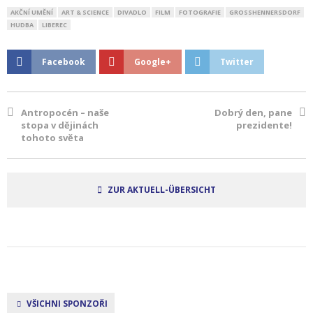
AKČNÍ UMĚNÍ
ART & SCIENCE
DIVADLO
FILM
FOTOGRAFIE
GROSSHENNERSDORF
HUDBA
LIBEREC
Facebook
Google+
Twitter
Antropocén – naše
Dobrý den, pane
stopa v dějinách
prezidente!
tohoto světa
ZUR AKTUELL-ÜBERSICHT
VŠICHNI SPONZOŘI